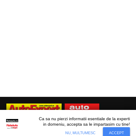
Ca sa nu pierzi informatii esentiale de la experti
in domeniu, accepta sa le impartasim cu tine!
Situl nostru utilizeaza cookies. Ce inseamna
© Flote Auto. Toate drepturile rezervate.
Accept
NU, MULTUMESC
ACCEPT
cookie?
Aflati mai mult...