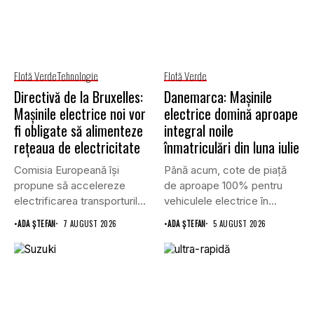
Flotă Verde
Tehnologie
Flotă Verde
Directivă de la Bruxelles:
Danemarca: Mașinile
Mașinile electrice noi vor
electrice domină aproape
fi obligate să alimenteze
integral noile
rețeaua de electricitate
înmatriculări din luna iulie
Comisia Europeană își
Până acum, cote de piață
propune să accelereze
de aproape 100% pentru
electrificarea transporturilor,
vehiculele electrice în...
a clădirilor și a...
•
ADA ȘTEFAN
7 AUGUST 2026
•
ADA ȘTEFAN
5 AUGUST 2026