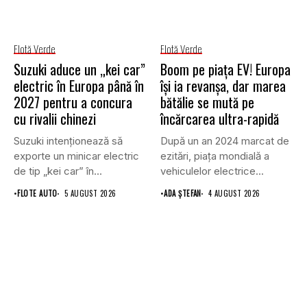
Flotă Verde
Flotă Verde
Suzuki aduce un „kei car”
Boom pe piața EV! Europa
electric în Europa până în
își ia revanșa, dar marea
2027 pentru a concura
bătălie se mută pe
cu rivalii chinezi
încărcarea ultra-rapidă
Suzuki intenționează să
După un an 2024 marcat de
exporte un minicar electric
ezitări, piața mondială a
de tip „kei car” în...
vehiculelor electrice...
•
FLOTE AUTO
5 AUGUST 2026
•
ADA ȘTEFAN
4 AUGUST 2026