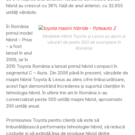
hibrid au crescut cu 36% față de anul anterior, cu 32.655
unități vândute.
În România
primul model
Modelele hibrid Toyota și Lexus au ajuns la
hibrid – Prius
vânzări de peste 500 de exemplare în
– a fost
România
lansat în anul
2006, iar în
2010 Toyota România a lansat primul hibrid compact în
segmentul C – Auris. Din 2006 până în prezent, vânzările de
mașini hibrid Toyota & Lexus au atins cifre îmbucurătoare,
acest fapt demonstrând încrederea și suportul clienților în
tehnologia hibrid. În ultimii trei ani în România s-au
comercializat peste 500 unități mașini hibrid, aproximativ
200 unități anual.
Promisiunea Toyota pentru clienții săi este să
îmbunătățească performanța tehnologiei hibrid, să reducă
costurile și să extindă linia de produse hibrid dintre