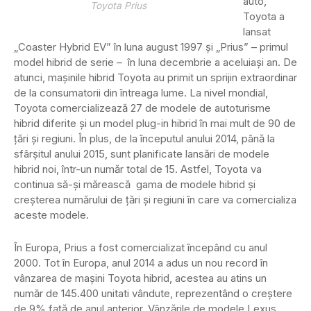
auto,
Toyota Prius
Toyota a
lansat
„Coaster Hybrid EV” în luna august 1997 și „Prius” – primul
model hibrid de serie – în luna decembrie a aceluiași an. De
atunci, mașinile hibrid Toyota au primit un sprijin extraordinar
de la consumatorii din întreaga lume. La nivel mondial,
Toyota comercializează 27 de modele de autoturisme
hibrid diferite și un model plug-in hibrid în mai mult de 90 de
țări și regiuni. În plus, de la începutul anului 2014, până la
sfârșitul anului 2015, sunt planificate lansări de modele
hibrid noi, într-un număr total de 15. Astfel, Toyota va
continua să-și mărească gama de modele hibrid și
creșterea numărului de țări și regiuni în care va comercializa
aceste modele.
În Europa, Prius a fost comercializat începând cu anul
2000. Tot în Europa, anul 2014 a adus un nou record în
vânzarea de mașini Toyota hibrid, acestea au atins un
număr de 145.400 unitati vândute, reprezentând o creștere
de 9% față de anul anterior. Vânzările de modele Lexus