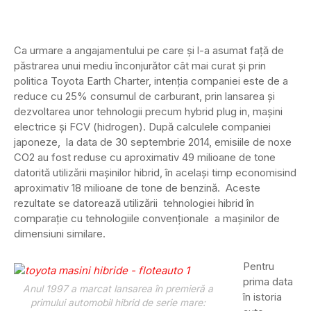
Ca urmare a angajamentului pe care și l-a asumat față de
păstrarea unui mediu înconjurător cât mai curat și prin
politica Toyota Earth Charter, intenția companiei este de a
reduce cu 25% consumul de carburant, prin lansarea și
dezvoltarea unor tehnologii precum hybrid plug in, mașini
electrice și FCV (hidrogen). După calculele companiei
japoneze, la data de 30 septembrie 2014, emisiile de noxe
CO2 au fost reduse cu aproximativ 49 milioane de tone
datorită utilizării mașinilor hibrid, în același timp economisind
aproximativ 18 milioane de tone de benzină. Aceste
rezultate se datorează utilizării tehnologiei hibrid în
comparație cu tehnologiile convenționale a mașinilor de
dimensiuni similare.
Pentru
prima data
Anul 1997 a marcat lansarea în premieră a
în istoria
primului automobil hibrid de serie mare: