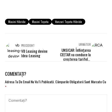
Masini Hibride
Masini Toyota
Vanzari Toyota Hibride
URMĂTOR
PRECEDENT
UNSICAR: Înfiinţarea
VB Leasing devine
CEETAR va conduce la
Idea::Leasing
creşterea tarifelor
poliţelor auto
COMENTAȚI?
Adresa Ta De Email Nu Va Fi Publicată.
Câmpurile Obligatorii Sunt Marcate Cu
*