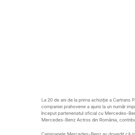
La 20 de ani de la prima achiziție a Cartran
companiei prahovene a ajuns la un număr impr
început parteneriatul oficial cu Mercedes-Benz
Mercedes-Benz Actros din România, contribuind
Camioanele Mercedes-Benz au dovedit că of