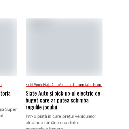
re
Flotă Verde
Piaţa Auto
Vehicule Comerciale Uşoare
toria
Slate Auto și pick-up-ul electric de
buget care ar putea schimba
regulile jocului
ia Super
at,
Într-o piață în care prețul vehiculelor
electrice rămâne una dintre
principalele bariere...