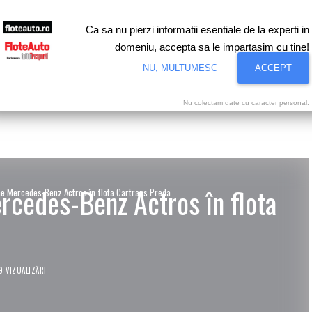
Ca sa nu pierzi informatii esentiale de la experti in
domeniu, accepta sa le impartasim cu tine!
NU, MULTUMESC
ACCEPT
 Flote
Finanţare
Piaţa Auto
Infrastructură
Interviuri
Nu colectam date cu caracter personal.
rcedes-Benz Actros în flota
e Mercedes-Benz Actros în flota Cartrans Preda
9 VIZUALIZĂRI