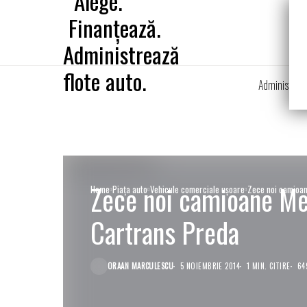
Administrare
Zece noi camioane Me
Home
Piaţa auto
Vehicule comerciale uşoare
Zece noi camioan
Cartrans Preda
ORAAN MARCULESCU
5 NOIEMBRIE 2014
1 MIN. CITIRE
64