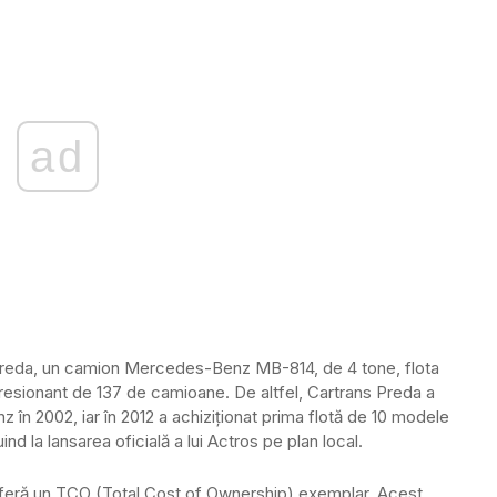
ad
s Preda, un camion Mercedes-Benz MB-814, de 4 tone, flota
esionant de 137 de camioane. De altfel, Cartrans Preda a
 în 2002, iar în 2012 a achiziționat prima flotă de 10 modele
 la lansarea oficială a lui Actros pe plan local.
eră un TCO (Total Cost of Ownership) exemplar. Acest