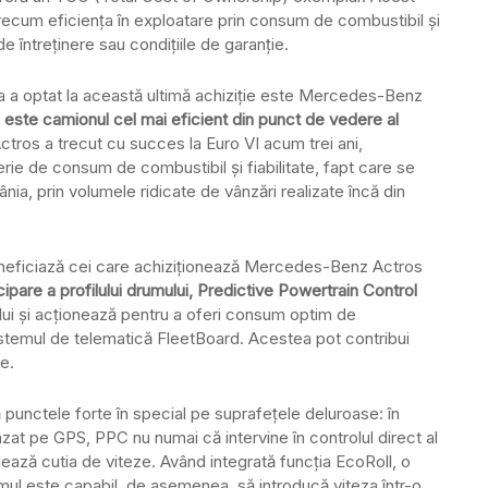
recum eficiența în exploatare prin consum de combustibil și
de întreţinere sau condiţiile de garanţie.
 a optat la această ultimă achiziţie este Mercedes-Benz
 este camionul cel mai eficient din punct de vedere al
tros a trecut cu succes la Euro VI acum trei ani,
rie de consum de combustibil și fiabilitate, fapt care se
ânia, prin volumele ridicate de vânzări realizate încă din
e beneficiază cei care achiziţionează Mercedes-Benz Actros
pare a profilului drumului, Predictive Powertrain Control
lui şi acţionează pentru a oferi consum optim de
istemul de telematică FleetBoard. Acestea pot contribui
e.
ă punctele forte în special pe suprafeţele deluroase: în
at pe GPS, PPC nu numai că intervine în controlul direct al
olează cutia de viteze. Având integrată funcţia EcoRoll, o
mul este capabil, de asemenea, să introducă viteza într-o