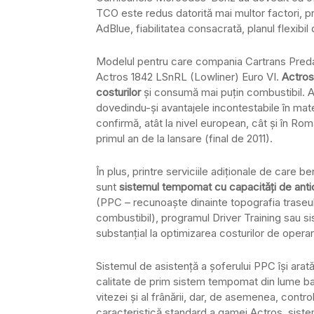
TCO este redus datorită mai multor factori, p
AdBlue, fiabilitatea consacrată, planul flexibil 
Modelul pentru care compania Cartrans Preda
Actros 1842 LSnRL (Lowliner) Euro VI.
Actros
costurilor
și consumă mai puțin combustibil. Ac
dovedindu-şi avantajele incontestabile în mate
confirmă, atât la nivel european, cât și în Rom
primul an de la lansare (final de 2011).
În plus, printre serviciile adiţionale de car
sunt
sistemul tempomat cu capacităţi de antici
(PPC – recunoaşte dinainte topografia traseu
combustibil), programul Driver Training sau s
substanţial la optimizarea costurilor de operar
Sistemul de asistenţă a şoferului PPC îşi arat
calitate de prim sistem tempomat din lume baz
vitezei şi al frânării, dar, de asemenea, contr
caracteristică standard a gamei Actros, siste