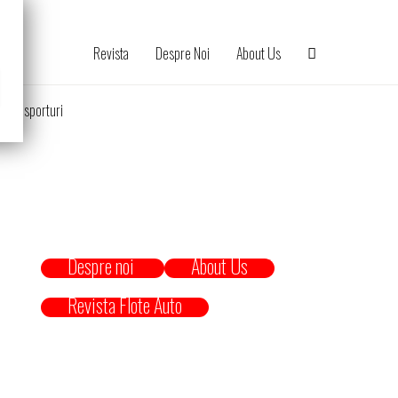
Revista
Despre Noi
About Us
Transporturi
Despre noi
About Us
Revista Flote Auto