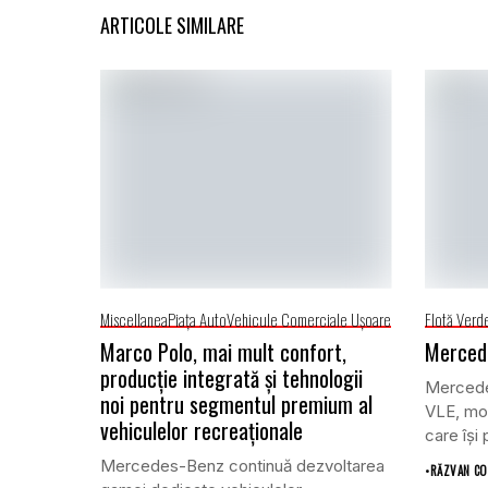
ARTICOLE SIMILARE
Miscellanea
Piaţa Auto
Vehicule Comerciale Uşoare
Flotă Verd
Marco Polo, mai mult confort,
Merced
producție integrată și tehnologii
Mercede
noi pentru segmentul premium al
VLE, mo
vehiculelor recreaționale
care își 
Mercedes-Benz continuă dezvoltarea
•
RĂZVAN C