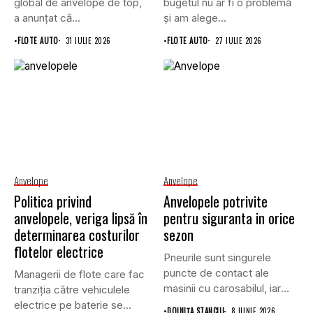
global de anvelope de top,
bugetul nu ar fi o problemă
a anunțat că...
și am alege...
•
FLOTE AUTO
31 IULIE 2026
•
FLOTE AUTO
27 IULIE 2026
Anvelope
Anvelope
Politica privind
Anvelopele potrivite
anvelopele, veriga lipsă în
pentru siguranta in orice
determinarea costurilor
sezon
flotelor electrice
Pneurile sunt singurele
puncte de contact ale
Managerii de flote care fac
masinii cu carosabilul, iar
tranziția către vehiculele
performanta...
electrice pe baterie se...
•
DOINIŢA STANCIU
8 IUNIE 2026