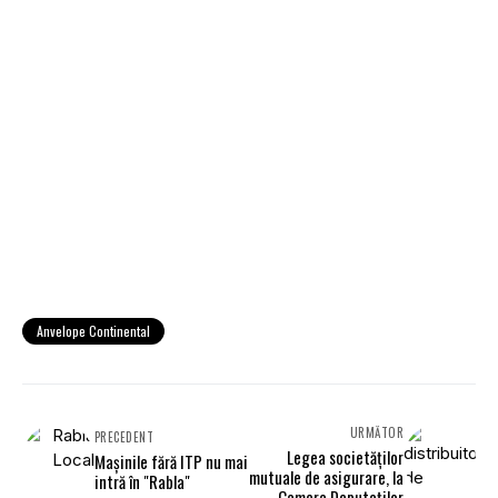
Anvelope Continental
URMĂTOR
PRECEDENT
Legea societăţilor
Maşinile fără ITP nu mai
mutuale de asigurare, la
intră în "Rabla"
Camera Deputaţilor