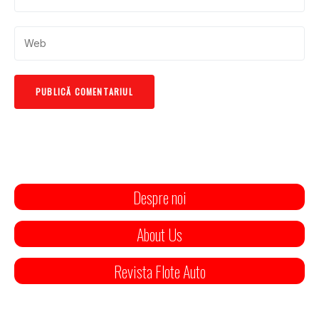
Despre noi
About Us
Revista Flote Auto