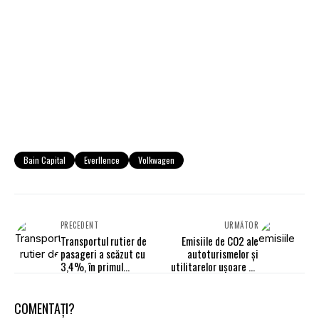
Bain Capital
Everllence
Volkwagen
PRECEDENT
URMĂTOR
Transportul rutier de
Emisiile de CO2 ale
pasageri a scăzut cu
autoturismelor și
3,4%, în primul
utilitarelor ușoare au
trimestru din 2026
scăzut semnificativ în
2025
COMENTAȚI?