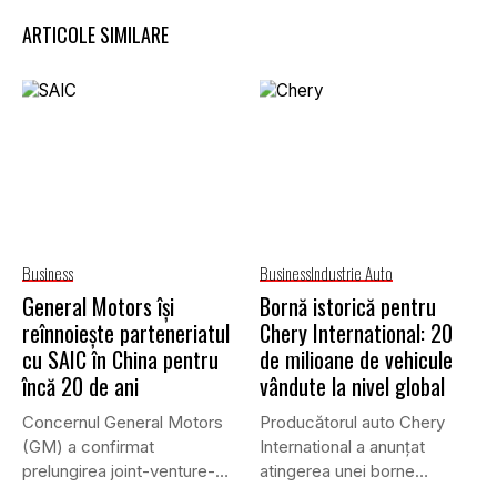
ARTICOLE SIMILARE
Business
Business
Industrie Auto
General Motors își
Bornă istorică pentru
reînnoiește parteneriatul
Chery International: 20
cu SAIC în China pentru
de milioane de vehicule
încă 20 de ani
vândute la nivel global
Concernul General Motors
Producătorul auto Chery
(GM) a confirmat
International a anunțat
prelungirea joint-venture-
atingerea unei borne
ului său cu grupul chinez...
istorice în industria...