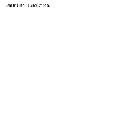
anvelope Pirelli.
•
FLOTE AUTO
4 AUGUST 2026
Conglomeratul...