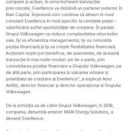
companii și acțiuni. În urma încheierii tranzacției
preconizate, Everllence va dobândi un partener puternic în
Bain Capital. Împreună vom continua să aliniem în mod
constant Everllence în mod specific la cerințele pieței –
valorificând astfel oportunitățile de creștere. În paralel,
Grupul Volkswagen va reduce complexitatea structurilor
sale, își va eficientiza managementul, își va consolida
poziția financiară și își va crește flexibilitatea financiară.
Acționarii noștri pot beneficia, de asemenea, de această
tranzacție în mai multe moduri: pe de o parte, prin
consolidarea poziției financiare a Grupului Volkswagen; pe
de altă parte, prin participarea la valoarea viitoare și
potențialul de creștere al Everllence”, a explicat Arno
Antlitz, director financiar și director operațional al Grupului
Volkswagen.
De la achiziția sa de către Grupul Volkswagen, în 2018,
compania, denumită anterior MAN Energy Solutions, a
devenit Everllence.