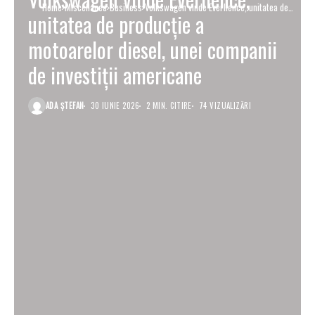
Home
Miscellanea
Business
Volkswagen vinde Everllence, unitatea de
unitatea de producție a
producție a motoarelor diesel, unei
companii de investiții americane
motoarelor diesel, unei companii
de investiții americane
ADA ȘTEFAN
30 IUNIE 2026
2 MIN. CITIRE
74 VIZUALIZĂRI