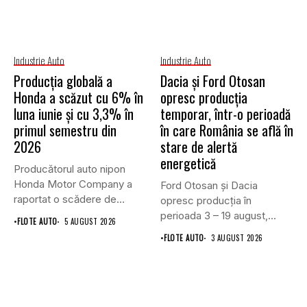
Industrie Auto
Industrie Auto
Producția globală a
Dacia și Ford Otosan
Honda a scăzut cu 6% în
opresc producția
luna iunie și cu 3,3% în
temporar, într-o perioadă
primul semestru din
în care România se află în
2026
stare de alertă
energetică
Producătorul auto nipon
Honda Motor Company a
Ford Otosan și Dacia
raportat o scădere de
opresc producția în
6,1%...
perioada 3 – 19 august,...
•
FLOTE AUTO
5 AUGUST 2026
•
FLOTE AUTO
3 AUGUST 2026