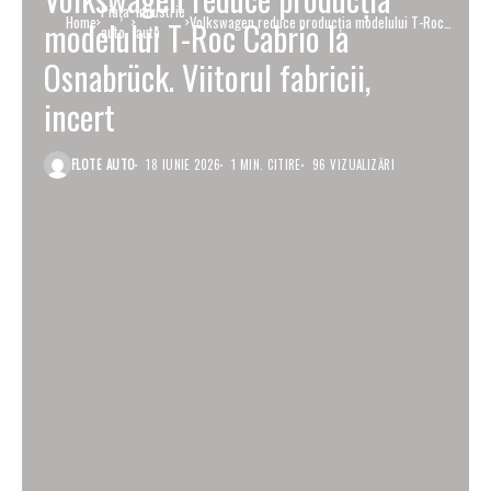
Piaţa
Industrie
Home
Volkswagen reduce producția modelului T-Roc
modelului T-Roc Cabrio la
auto
auto
Cabrio la Osnabrück. Viitorul fabricii, incert
Osnabrück. Viitorul fabricii,
incert
FLOTE AUTO
18 IUNIE 2026
1 MIN. CITIRE
96 VIZUALIZĂRI