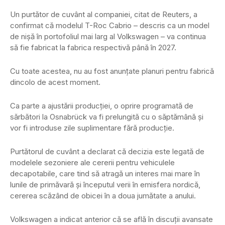
Un purtător de cuvânt al companiei, citat de Reuters, a
confirmat că modelul T-Roc Cabrio – descris ca un model
de nișă în portofoliul mai larg al Volkswagen – va continua
să fie fabricat la fabrica respectivă până în 2027.
Cu toate acestea, nu au fost anunțate planuri pentru fabrică
dincolo de acest moment.
Ca parte a ajustării producției, o oprire programată de
sărbători la Osnabrück va fi prelungită cu o săptămână și
vor fi introduse zile suplimentare fără producție.
Purtătorul de cuvânt a declarat că decizia este legată de
modelele sezoniere ale cererii pentru vehiculele
decapotabile, care tind să atragă un interes mai mare în
lunile de primăvară și începutul verii în emisfera nordică,
cererea scăzând de obicei în a doua jumătate a anului.
Volkswagen a indicat anterior că se află în discuții avansate