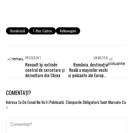
Osnabrück
T-Roc Cabrio
Volkswagen
PRECEDENT
URMĂTOR
Renault își extinde
România, destinația
centrul de cercetare și
finală a mașinilor vechi
dezvoltare din China
și poluante ale Europei.
Raport Asociația
2Celsius
COMENTAȚI?
Adresa Ta De Email Nu Va Fi Publicată.
Câmpurile Obligatorii Sunt Marcate Cu
*