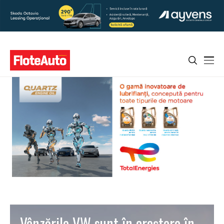
Vânzările VW sunt în creștere în