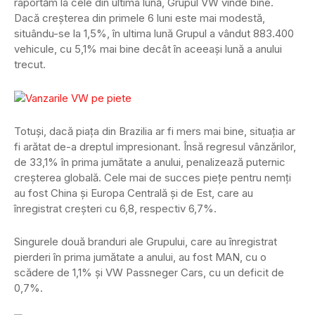
raportăm la cele din ultima lună, Grupul VW vinde bine.
Dacă creșterea din primele 6 luni este mai modestă,
situându-se la 1,5%, în ultima lună Grupul a vândut 883.400
vehicule, cu 5,1% mai bine decât în aceeași lună a anului
trecut.
Totuși, dacă piața din Brazilia ar fi mers mai bine, situația ar
fi arătat de-a dreptul impresionant. Însă regresul vânzărilor,
de 33,1% în prima jumătate a anului, penalizează puternic
creșterea globală. Cele mai de succes piețe pentru nemți
au fost China și Europa Centrală și de Est, care au
înregistrat creșteri cu 6,8, respectiv 6,7%.
Singurele două branduri ale Grupului, care au înregistrat
pierderi în prima jumătate a anului, au fost MAN, cu o
scădere de 1,1% și VW Passneger Cars, cu un deficit de
0,7%.