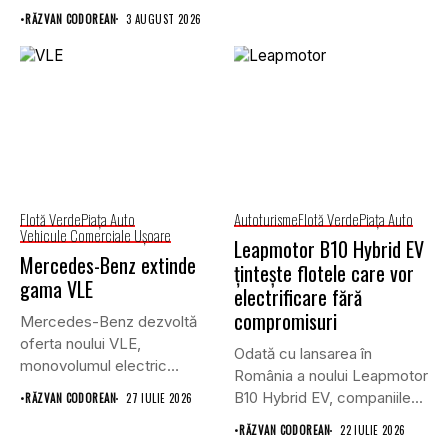
prin lansarea unei versiuni
•
RĂZVAN CODOREAN
3 AUGUST 2026
actualizate...
Flotă Verde
Piaţa Auto
Autoturisme
Flotă Verde
Piaţa Auto
Vehicule Comerciale Uşoare
Leapmotor B10 Hybrid EV
Mercedes-Benz extinde
țintește flotele care vor
gama VLE
electrificare fără
compromisuri
Mercedes-Benz dezvoltă
oferta noului VLE,
Odată cu lansarea în
monovolumul electric
România a noului Leapmotor
premium care își propune
B10 Hybrid EV, companiile...
•
RĂZVAN CODOREAN
27 IULIE 2026
să...
•
RĂZVAN CODOREAN
22 IULIE 2026