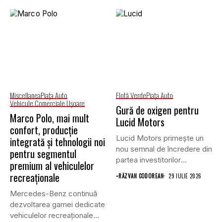
Miscellanea
Piaţa Auto
Flotă Verde
Piaţa Auto
Vehicule Comerciale Uşoare
Gură de oxigen pentru
Marco Polo, mai mult
Lucid Motors
confort, producție
Lucid Motors primește un
integrată și tehnologii noi
nou semnal de încredere din
pentru segmentul
partea investitorilor
premium al vehiculelor
saudiți,...
recreaționale
•
RĂZVAN CODOREAN
29 IULIE 2026
Mercedes-Benz continuă
dezvoltarea gamei dedicate
vehiculelor recreaționale