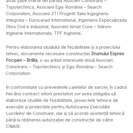
atras şase oferte din partea Asocieri Consitrans –
Topotechnics, Asocierii Egis România – Search
Corporation, Asocierii 3TI Progetti Italia Ingegneria
Integrata – Eurocerad International, Ingenieria Especializada
Obra Civil e Industrial, Asocierii Irimat Cons – Italrom
Inginerie Internationala, TPF Inginerie.
Pentru elaborarea studiului de fezabilitate şi a proiectului
tehnic, documente necesare construcţiei
Drumului Expres
Focşani – Brăila
, s-au arătat interesate două Asocieri:
Consitrans – Topotechnics şi Egis România – Search
Corporation.
În conformitate cu prevederile caietelor de sarcini, în cadrul
fiecărui contract viitorii prestatori vor avea obligaţia să
elaboreze studiile de fezabilitate, proiectele tehnice de
execuţie şi proiectele pentru Autorizarea Executării
Lucrărilor de Construire, dar şi să acorde asistenţă tehnică
până la obţinerea autorizaţiei de construcţie de către
CNAIR.