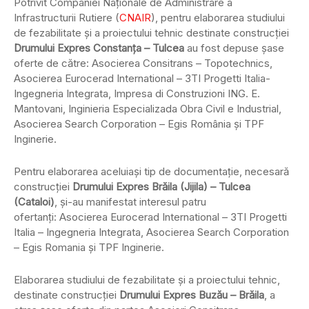
Potrivit Companiei Naţionale de Administrare a
Infrastructurii Rutiere (
CNAIR
), pentru elaborarea studiului
de fezabilitate şi a proiectului tehnic destinate construcţiei
Drumului Expres Constanţa – Tulcea
au fost depuse şase
oferte de către: Asocierea Consitrans – Topotechnics,
Asocierea Eurocerad International – 3TI Progetti Italia-
Ingegneria Integrata, Impresa di Construzioni ING. E.
Mantovani, Inginieria Especializada Obra Civil e Industrial,
Asocierea Search Corporation – Egis România şi TPF
Inginerie.
Pentru elaborarea aceluiaşi tip de documentaţie, necesară
construcţiei
Drumului Expres Brăila (Jijila) – Tulcea
(Cataloi)
, şi-au manifestat interesul patru
ofertanţi: Asocierea Eurocerad International – 3TI Progetti
Italia – Ingegneria Integrata, Asocierea Search Corporation
– Egis Romania şi TPF Inginerie.
Elaborarea studiului de fezabilitate şi a proiectului tehnic,
destinate construcţiei
Drumului Expres Buzău – Brăila
, a