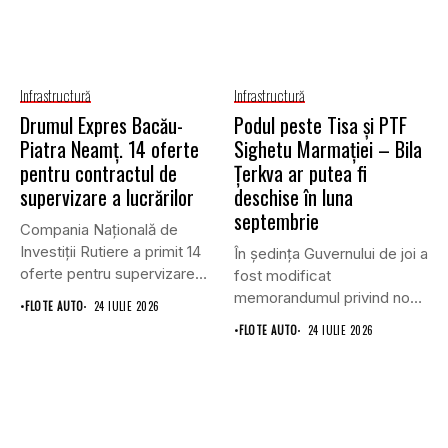
Infrastructură
Infrastructură
Drumul Expres Bacău-
Podul peste Tisa și PTF
Piatra Neamț. 14 oferte
Sighetu Marmației – Bila
pentru contractul de
Țerkva ar putea fi
supervizare a lucrărilor
deschise în luna
septembrie
Compania Națională de
Investiții Rutiere a primit 14
În ședința Guvernului de joi a
oferte pentru supervizarea
fost modificat
lucrărilor...
memorandumul privind noul
•
FLOTE AUTO
24 IULIE 2026
punct...
•
FLOTE AUTO
24 IULIE 2026