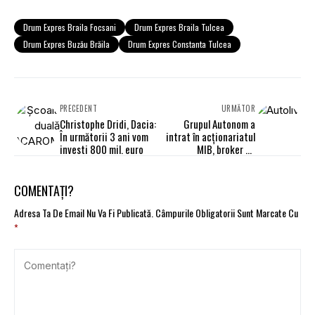
Drum Expres Braila Focsani
Drum Expres Braila Tulcea
Drum Expres Buzău Brăila
Drum Expres Constanta Tulcea
PRECEDENT
URMĂTOR
Christophe Dridi, Dacia:
Grupul Autonom a
În următorii 3 ani vom
intrat în acţionariatul
investi 800 mil. euro
MIB, broker de
asigurare
COMENTAȚI?
Adresa Ta De Email Nu Va Fi Publicată.
Câmpurile Obligatorii Sunt Marcate Cu
*