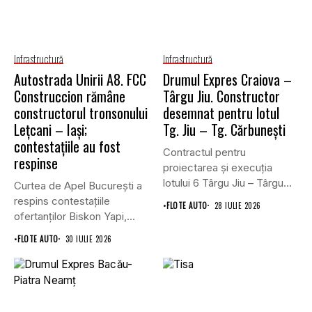
Infrastructură
Infrastructură
Autostrada Unirii A8. FCC
Drumul Expres Craiova –
Construccion rămâne
Târgu Jiu. Constructor
constructorul tronsonului
desemnat pentru lotul
Lețcani – Iași;
Tg. Jiu – Tg. Cărbunești
contestațiile au fost
Contractul pentru
respinse
proiectarea și execuția
lotului 6 Târgu Jiu – Târgu
Curtea de Apel București a
Cărbunești,...
respins contestațiile
•
FLOTE AUTO
28 IULIE 2026
ofertanților Biskon Yapi,
Straco și...
•
FLOTE AUTO
30 IULIE 2026