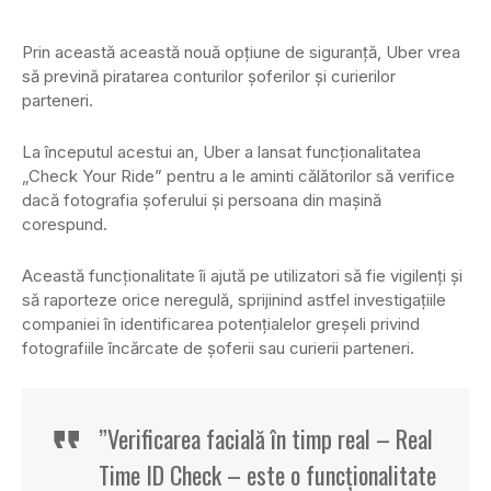
Prin această această nouă opţiune de siguranţă, Uber vrea
să prevină piratarea conturilor şoferilor şi curierilor
parteneri.
La începutul acestui an, Uber a lansat funcţionalitatea
„Check Your Ride” pentru a le aminti călătorilor să verifice
dacă fotografia şoferului şi persoana din maşină
corespund.
Această funcţionalitate îi ajută pe utilizatori să fie vigilenţi şi
să raporteze orice neregulă, sprijinind astfel investigaţiile
companiei în identificarea potenţialelor greşeli privind
fotografiile încărcate de şoferii sau curierii parteneri.
”Verificarea facială în timp real – Real
Time ID Check – este o funcţionalitate