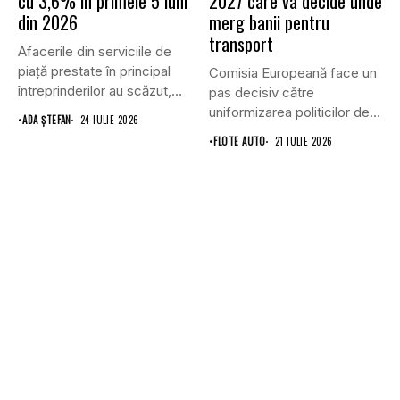
cu 3,6% în primele 5 luni
2027 care va decide unde
din 2026
merg banii pentru
transport
Afacerile din serviciile de
piaţă prestate în principal
Comisia Europeană face un
întreprinderilor au scăzut,
pas decisiv către
în...
uniformizarea politicilor de
•
ADA ȘTEFAN
24 IULIE 2026
transport prin...
•
FLOTE AUTO
21 IULIE 2026