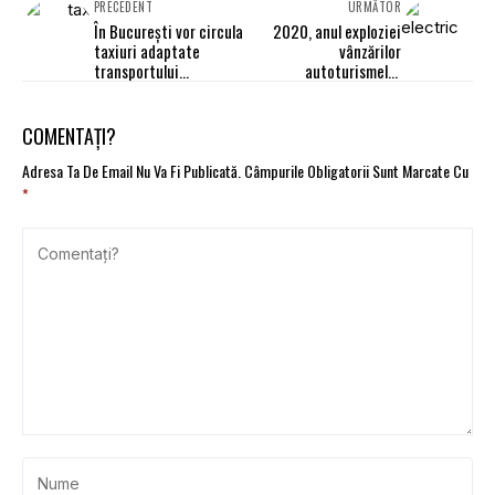
PRECEDENT
URMĂTOR
În Bucureşti vor circula
2020, anul exploziei
taxiuri adaptate
vânzărilor
transportului
autoturismelor
persoanelor cu
electrice
handicap
COMENTAȚI?
Adresa Ta De Email Nu Va Fi Publicată.
Câmpurile Obligatorii Sunt Marcate Cu
*