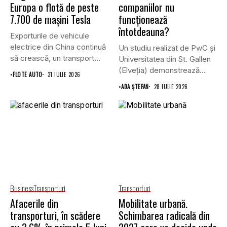
Europa o flotă de peste
companiilor nu
7.700 de mașini Tesla
funcționează
întotdeauna?
Exporturile de vehicule
electrice din China continuă
Un studiu realizat de PwC și
să crească, un transport
Universitatea din St. Gallen
record...
(Elveția) demonstrează...
•
FLOTE AUTO
31 IULIE 2026
•
ADA ȘTEFAN
28 IULIE 2026
Business
Transporturi
Transporturi
Afacerile din
Mobilitate urbană.
transporturi, în scădere
Schimbarea radicală din