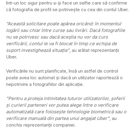
într-un loc sigur pentru a-şi face un selfie care să confirme
că fotografia de profil se potriveşte cu cea din contul Uber.
”Această solicitare poate apărea oricând: în momentul
logării sau chiar între curse sau livrări. Dacă fotografiile
nu se potrivesc sau dacă aceştia nu vor da curs
verificării, contul le va fi blocat în timp ce echipa de
suport investighează situaţia”
, au arătat reprezentanţii
Uber.
Verificările nu sunt planificate, însă un astfel de control
poate avea loc automat şi dacă un utilizator raportează o
nepotrivire a fotografiilor din aplicaţie.
”Pentru a proteja intimitatea tuturor utilizatorilor, şoferii
şi curierii parteneri vor putea alege între o verificare
automatizată care foloseşte tehnologie biometrică sau o
verificare manuală din partea unui angajat Uber”
, au
conchis reprezentanţii companiei.