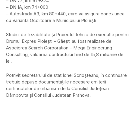
– DN 72, km 67+374
– DN 1A, km 74+000
– Autostrada A3, km 80+440, care va asigura conexiunea
cu Varianta Ocolitoare a Municipiului Ploiești
Studiul de fezabilitate şi Proiectul tehnic de execuţie pentru
Drumul Expres Ploieşti – Găeşti au fost realizate de
Asocierea Search Corporation – Mega Engineerung
Consulting, valoarea contractului fiind de 15,8 milioane de
lei,
Potrivit secretarului de stat Ionel Scrioșteanu, în continuare
trebuie depuse documentațiile necesare emiterii
certificatelor de urbanism de la Consiliul Județean
Dâmbovița și Consiliul Județean Prahova.