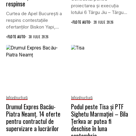
respinse
proiectarea și execuția
lotului 6 Târgu Jiu – Târgu
Curtea de Apel București a
Cărbunești,...
respins contestațiile
•
FLOTE AUTO
28 IULIE 2026
ofertanților Biskon Yapi,
Straco și...
•
FLOTE AUTO
30 IULIE 2026
Infrastructură
Infrastructură
Drumul Expres Bacău-
Podul peste Tisa și PTF
Piatra Neamț. 14 oferte
Sighetu Marmației – Bila
pentru contractul de
Țerkva ar putea fi
supervizare a lucrărilor
deschise în luna
septembrie