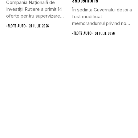
Compania Națională de
Investiții Rutiere a primit 14
În ședința Guvernului de joi a
oferte pentru supervizarea
fost modificat
lucrărilor...
memorandumul privind noul
•
FLOTE AUTO
24 IULIE 2026
punct...
•
FLOTE AUTO
24 IULIE 2026