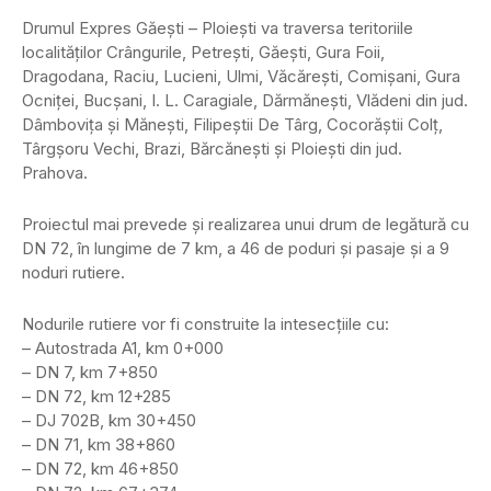
Drumul Expres Găești – Ploiești va traversa teritoriile
localităților Crângurile, Petreşti, Găeşti, Gura Foii,
Dragodana, Raciu, Lucieni, Ulmi, Văcărești, Comişani, Gura
Ocniței, Bucşani, I. L. Caragiale, Dărmăneşti, Vlădeni din jud.
Dâmbovița și Măneşti, Filipeştii De Târg, Cocorăştii Colț,
Târgşoru Vechi, Brazi, Bărcăneşti și Ploiești din jud.
Prahova.
Proiectul mai prevede și realizarea unui drum de legătură cu
DN 72, în lungime de 7 km, a 46 de poduri și pasaje și a 9
noduri rutiere.
Nodurile rutiere vor fi construite la intesecțiile cu:
– Autostrada A1, km 0+000
– DN 7, km 7+850
– DN 72, km 12+285
– DJ 702B, km 30+450
– DN 71, km 38+860
– DN 72, km 46+850