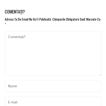
din Rusia. Ce spune
electrice prin Rabla
ministrul Energiei
Plus
COMENTAȚI?
Adresa Ta De Email Nu Va Fi Publicată.
Câmpurile Obligatorii Sunt Marcate Cu
*