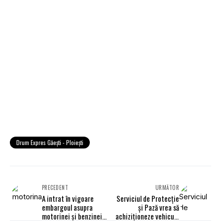
Drum Expres Găești - Ploiești
PRECEDENT
URMĂTOR
A intrat în vigoare
Serviciul de Protecție
embargoul asupra
și Pază vrea să
motorinei și benzinei
achiziționeze vehicule