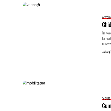
Anvel
Ghid
În va
la ho
rulot
•
ADA Ș
Sigura
Cum 