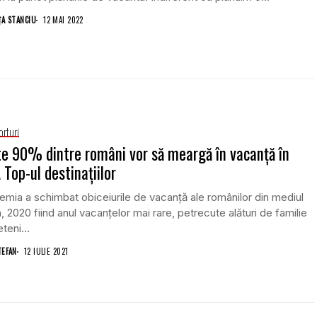
ŢA STANCIU
12 MAI 2022
orturi
e 90% dintre români vor să meargă în vacanță în
. Top-ul destinațiilor
mia a schimbat obiceiurile de vacanță ale românilor din mediul
, 2020 fiind anul vacanțelor mai rare, petrecute alături de familie
eteni...
TEFAN
12 IULIE 2021