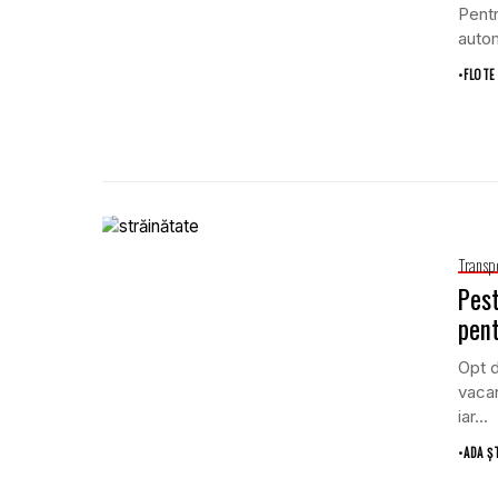
Pentr
autom
•
FLOTE
Transp
Pest
pent
Opt d
vacan
iar...
•
ADA Ș