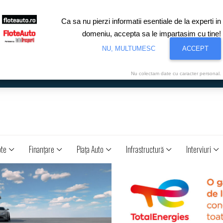
Ca sa nu pierzi informatii esentiale de la experti in
domeniu, accepta sa le impartasim cu tine!
NU, MULTUMESC
ACCEPT
Nu colectam date cu caracter personal.
ote
Finanţare
Piaţa Auto
Infrastructură
Interviuri