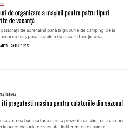
ope
uri de organizare a mașinii pentru patru tipuri
rite de vacanță
 pasionații de adrenalină până la grupurile de camping, de la
urierii de oraș până la stelele de nisip: în funcție de...
 AUTO
29 IULIE 2022
nţă Rutieră
iti pregatesti masina pentru calatoriile din sezonul
ca vremea buna isi face simtita prezenta din plin, multi oameni
un la punct planurile de vacanta. Indiferent ca planuim o...