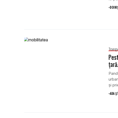
•
DOINI
Transp
Pest
țară
Pande
urban
și pri
•
ADA Ș