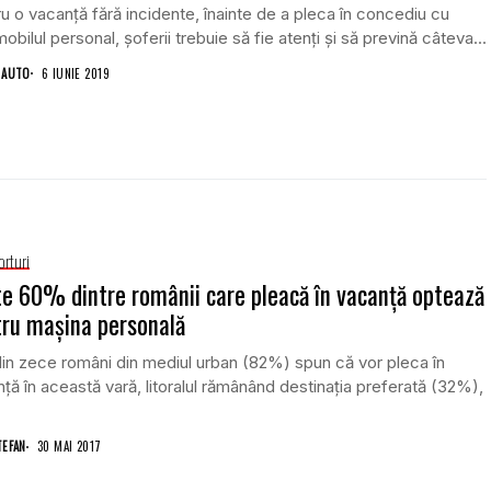
u o vacanţă fără incidente, înainte de a pleca în concediu cu
obilul personal, şoferii trebuie să fie atenţi şi să prevină câteva...
 AUTO
6 IUNIE 2019
orturi
e 60% dintre românii care pleacă în vacanţă optează
ru maşina personală
in zece români din mediul urban (82%) spun că vor pleca în
ţă în această vară, litoralul rămânând destinaţia preferată (32%),
TEFAN
30 MAI 2017