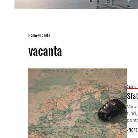
Home
vacanta
vacanta
Sigura
Sfat
Vara 
fiind
pentr
•
FLOTE