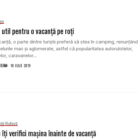
ope
 util pentru o vacanţă pe roţi
canţă, o parte dintre turiștii preferă să stea în camping, renunţând
telurile mari şi aglomerate, astfel că popularitatea autorulotelor,
elor, caravanelor...
TEFAN
18 IULIE 2019
nţă Rutieră
îţi verifici maşina înainte de vacanţă