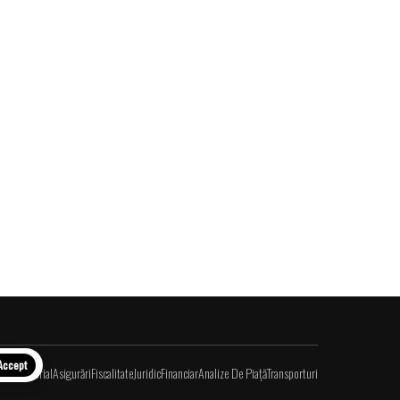
Accept
Editorial
Asigurări
Fiscalitate
Juridic
Financiar
Analize De Piață
Transporturi