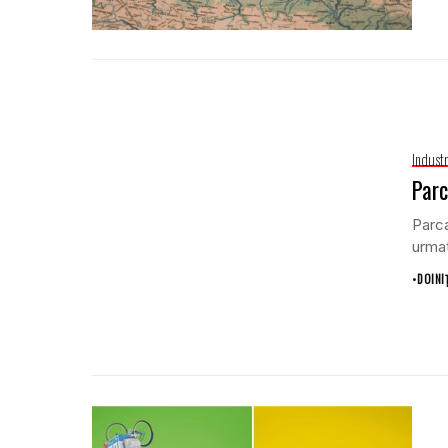
Indust
Parc
Parca
urmat
•
DOINI