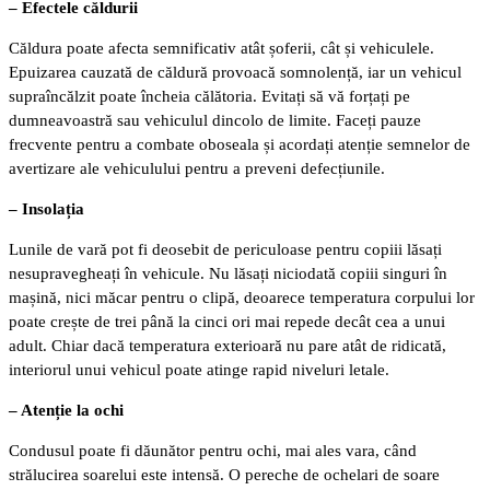
– Efectele căldurii
Căldura poate afecta semnificativ atât șoferii, cât și vehiculele.
Epuizarea cauzată de căldură provoacă somnolență, iar un vehicul
supraîncălzit poate încheia călătoria. Evitați să vă forțați pe
dumneavoastră sau vehiculul dincolo de limite. Faceți pauze
frecvente pentru a combate oboseala și acordați atenție semnelor de
avertizare ale vehiculului pentru a preveni defecțiunile.
– Insolația
Lunile de vară pot fi deosebit de periculoase pentru copiii lăsați
nesupravegheați în vehicule. Nu lăsați niciodată copiii singuri în
mașină, nici măcar pentru o clipă, deoarece temperatura corpului lor
poate crește de trei până la cinci ori mai repede decât cea a unui
adult. Chiar dacă temperatura exterioară nu pare atât de ridicată,
interiorul unui vehicul poate atinge rapid niveluri letale.
– Atenție la ochi
Condusul poate fi dăunător pentru ochi, mai ales vara, când
strălucirea soarelui este intensă. O pereche de ochelari de soare