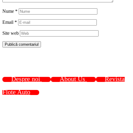
Nume
*
Email
*
Site web
Despre noi
About Us
Revista
Flote Auto