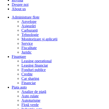
Revista
Despre noi
About us
Administrare flote
Anvelope
Asigurări
Carburanţi
Tehnologie
Monitorizare și aplicații
Service
Fiscalitate
Juridic
Finanţare
Leasing operaţional
Leasing financiar
Fonduri publice
Credite
Car sharing
Financiar
Piaţa auto
Analize de piață
Auto rulate
Autoturisme
Flotă verde