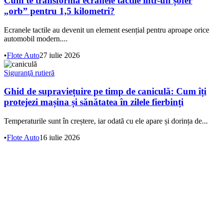
Cum te transformă ecranele tactile într-un șofer
„orb” pentru 1,5 kilometri?
Ecranele tactile au devenit un element esențial pentru aproape orice
automobil modern....
•
Flote Auto
27 iulie 2026
Siguranţă rutieră
Ghid de supraviețuire pe timp de caniculă: Cum îți
protejezi mașina și sănătatea în zilele fierbinți
Temperaturile sunt în creștere, iar odată cu ele apare și dorința de...
•
Flote Auto
16 iulie 2026