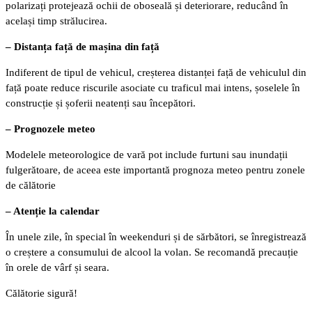
polarizați protejează ochii de oboseală și deteriorare, reducând în
același timp strălucirea.
– Distanța față de mașina din față
Indiferent de tipul de vehicul, creșterea distanței față de vehiculul din
față poate reduce riscurile asociate cu traficul mai intens, șoselele în
construcție și șoferii neatenți sau începători.
– Prognozele meteo
Modelele meteorologice de vară pot include furtuni sau inundații
fulgerătoare, de aceea este importantă prognoza meteo pentru zonele
de călătorie
– Atenție la calendar
În unele zile, în special în weekenduri și de sărbători, se înregistrează
o creștere a consumului de alcool la volan. Se recomandă precauție
în orele de vârf și seara.
Călătorie sigură!