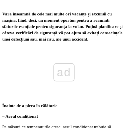
Vara înseamnă de cele mai multe ori vacanțe și excursii cu
mașina, fiind, deci, un moment oportun pentru a reaminti
sfaturile esențiale pentru siguranța la volan. Puțină planificare și
câteva verificări de siguranță vă pot ajuta să evitați consecințele
unei defecțiuni sau, mai rău, ale unui accident.
ad
Înainte de a pleca în călătorie
– Aerul condiționat
Pe măsură ce temperaturile cresc, aerul condiționat trebuie să