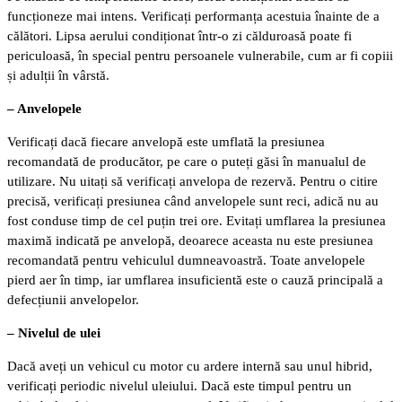
funcționeze mai intens. Verificați performanța acestuia înainte de a
călători. Lipsa aerului condiționat într-o zi călduroasă poate fi
periculoasă, în special pentru persoanele vulnerabile, cum ar fi copiii
și adulții în vârstă.
– Anvelopele
Verificați dacă fiecare anvelopă este umflată la presiunea
recomandată de producător, pe care o puteți găsi în manualul de
utilizare. Nu uitați să verificați anvelopa de rezervă. Pentru o citire
precisă, verificați presiunea când anvelopele sunt reci, adică nu au
fost conduse timp de cel puțin trei ore. Evitați umflarea la presiunea
maximă indicată pe anvelopă, deoarece aceasta nu este presiunea
recomandată pentru vehiculul dumneavoastră. Toate anvelopele
pierd aer în timp, iar umflarea insuficientă este o cauză principală a
defecțiunii anvelopelor.
– Nivelul de ulei
Dacă aveți un vehicul cu motor cu ardere internă sau unul hibrid,
verificați periodic nivelul uleiului. Dacă este timpul pentru un