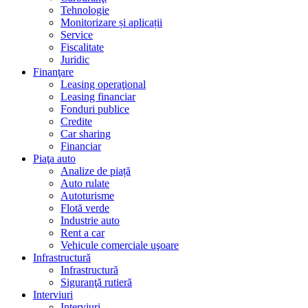
Tehnologie
Monitorizare și aplicații
Service
Fiscalitate
Juridic
Finanţare
Leasing operaţional
Leasing financiar
Fonduri publice
Credite
Car sharing
Financiar
Piaţa auto
Analize de piață
Auto rulate
Autoturisme
Flotă verde
Industrie auto
Rent a car
Vehicule comerciale uşoare
Infrastructură
Infrastructură
Siguranţă rutieră
Interviuri
Interviuri