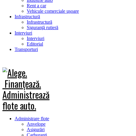
Industrie auto
Rent a car
Vehicule comerciale uşoare
Infrastructură
Infrastructură
Siguranţă rutieră
Interviuri
Interviuri
Editorial
Transporturi
Administrare flote
Anvelope
Asigurări
Carburanţi