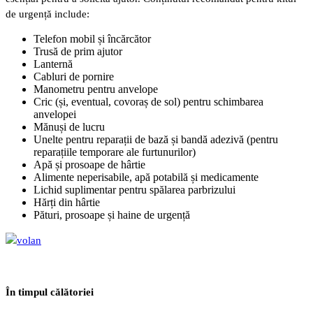
de urgență include:
Telefon mobil și încărcător
Trusă de prim ajutor
Lanternă
Cabluri de pornire
Manometru pentru anvelope
Cric (și, eventual, covoraș de sol) pentru schimbarea
anvelopei
Mănuși de lucru
Unelte pentru reparații de bază și bandă adezivă (pentru
reparațiile temporare ale furtunurilor)
Apă și prosoape de hârtie
Alimente neperisabile, apă potabilă și medicamente
Lichid suplimentar pentru spălarea parbrizului
Hărți din hârtie
Pături, prosoape și haine de urgență
În timpul călătoriei