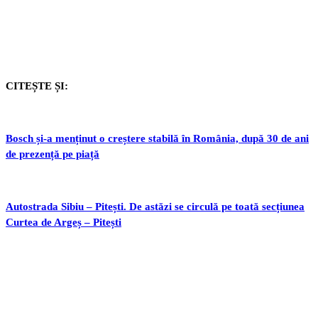
CITEȘTE ȘI:
Bosch și-a menținut o creștere stabilă în România, după 30 de ani
de prezență pe piață
Autostrada Sibiu – Pitești. De astăzi se circulă pe toată secțiunea
Curtea de Argeș – Pitești