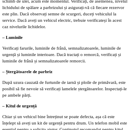
schimb de ulei, acum este momentul. Verificați, de asemenea, nivelul
lichidului de spălare a parbrizului și asigurați-vă că fiecare rezervor
este plin. Dacă observați semne de scurgeri, duceți vehiculul la
service. Dacă aveți un vehicul electric, trebuie verificateși în acest
caz nivelurile lichidelor.
– Luminile
Verificați farurile, luminile de frână, semnalizatoarele, luminile de
urgență și luminile interioare. Dacă tractați o remorcă, verificați și
luminile de frână și semnalizatoarele remorcii.
– Ștergătoarele de parbriz
După uzura cauzată de furtunile de iarnă și ploile de primăvară, este
posibil să fie nevoie să verificați lamelele ștergătoarelor. Inspectați-le
pe ambele părți.
– Kitul de urgență
Chiar și un vehicul bine întreținut se poate defecta, așa că este
înțelept să aveți un kit de urgență pentru drum. Un telefon mobil este
esențial pentru a solicita ajutor. Conținutul recomandat pentru kitul