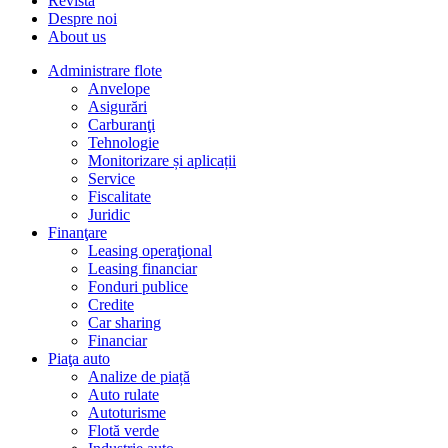
Revista
Despre noi
About us
Administrare flote
Anvelope
Asigurări
Carburanţi
Tehnologie
Monitorizare și aplicații
Service
Fiscalitate
Juridic
Finanţare
Leasing operaţional
Leasing financiar
Fonduri publice
Credite
Car sharing
Financiar
Piaţa auto
Analize de piață
Auto rulate
Autoturisme
Flotă verde