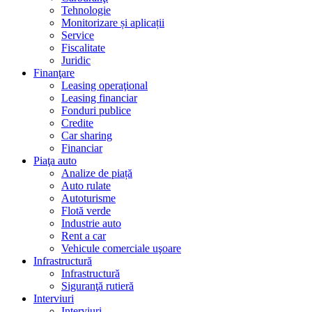
Tehnologie
Monitorizare și aplicații
Service
Fiscalitate
Juridic
Finanţare
Leasing operaţional
Leasing financiar
Fonduri publice
Credite
Car sharing
Financiar
Piaţa auto
Analize de piață
Auto rulate
Autoturisme
Flotă verde
Industrie auto
Rent a car
Vehicule comerciale uşoare
Infrastructură
Infrastructură
Siguranţă rutieră
Interviuri
Interviuri