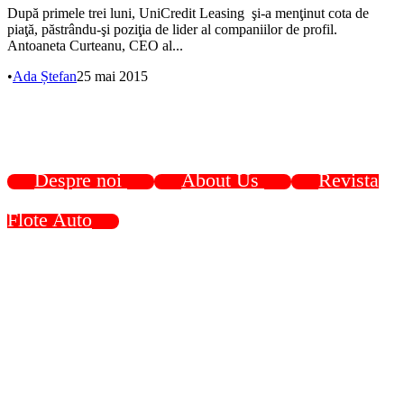
După primele trei luni, UniCredit Leasing şi-a menţinut cota de
piaţă, păstrându-şi poziţia de lider al companiilor de profil.
Antoaneta Curteanu, CEO al...
•
Ada Ștefan
25 mai 2015
Despre noi
About Us
Revista
Flote Auto