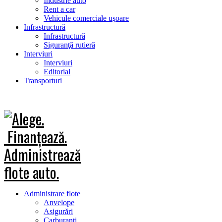
Industrie auto
Rent a car
Vehicule comerciale uşoare
Infrastructură
Infrastructură
Siguranţă rutieră
Interviuri
Interviuri
Editorial
Transporturi
Administrare flote
Anvelope
Asigurări
Carburanţi