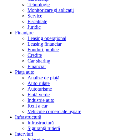
Tehnologie
Monitorizare și aplicații
Service
Fiscalitate
Juridic
Finanţare
Leasing operaţional
Leasing financiar
Fonduri publice
Credite
Car sharing
Financiar
Piaţa auto
Analize de piață
Auto rulate
Autoturisme
Flotă verde
Industrie auto
Rent a car
Vehicule comerciale uşoare
Infrastructură
Infrastructură
Siguranţă rutieră
Interviuri
Interviuri