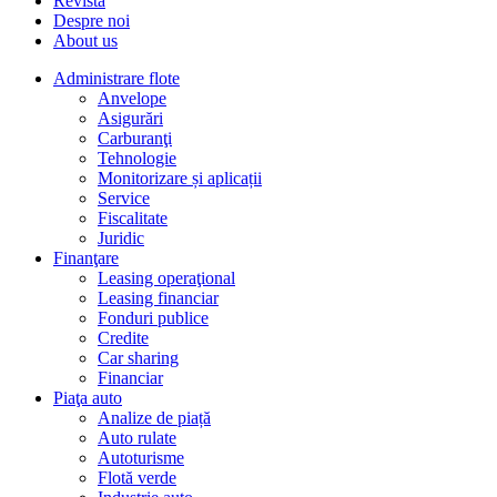
Revista
Despre noi
About us
Administrare flote
Anvelope
Asigurări
Carburanţi
Tehnologie
Monitorizare și aplicații
Service
Fiscalitate
Juridic
Finanţare
Leasing operaţional
Leasing financiar
Fonduri publice
Credite
Car sharing
Financiar
Piaţa auto
Analize de piață
Auto rulate
Autoturisme
Flotă verde