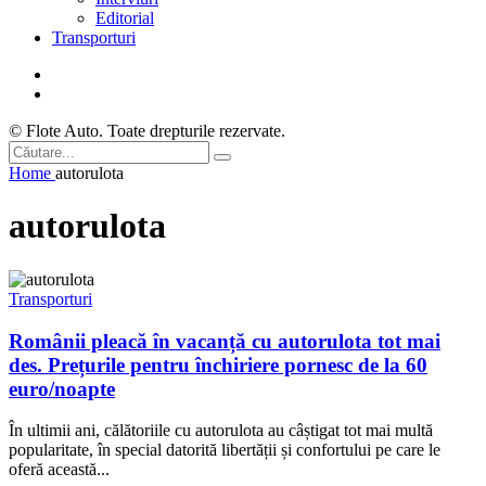
Editorial
Transporturi
© Flote Auto. Toate drepturile rezervate.
Home
autorulota
autorulota
Transporturi
Românii pleacă în vacanță cu autorulota tot mai
des. Prețurile pentru închiriere pornesc de la 60
euro/noapte
În ultimii ani, călătoriile cu autorulota au câștigat tot mai multă
popularitate, în special datorită libertății și confortului pe care le
oferă această...