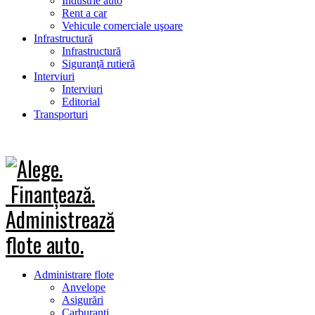
Industrie auto
Rent a car
Vehicule comerciale uşoare
Infrastructură
Infrastructură
Siguranţă rutieră
Interviuri
Interviuri
Editorial
Transporturi
Administrare flote
Anvelope
Asigurări
Carburanţi