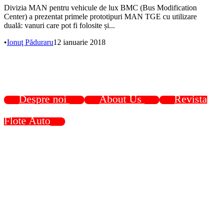
Divizia MAN pentru vehicule de lux BMC (Bus Modification
Center) a prezentat primele prototipuri MAN TGE cu utilizare
duală: vanuri care pot fi folosite și...
•
Ionuţ Păduraru
12 ianuarie 2018
Despre noi
About Us
Revista
Flote Auto