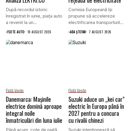
După recordul istoric
Comisia Europeană își
înregistrat în iunie, piața auto
propune să accelereze
a revenit la un...
electrificarea transporturilor,
a clădirilor și a...
•
FLOTE AUTO
10 AUGUST 2026
•
ADA ȘTEFAN
7 AUGUST 2026
Flotă Verde
Flotă Verde
Danemarca: Mașinile
Suzuki aduce un „kei car”
electrice domină aproape
electric în Europa până în
integral noile
2027 pentru a concura
înmatriculări din luna iulie
cu rivalii chinezi
Până acum, cote de piață
Suzuki intenționează să