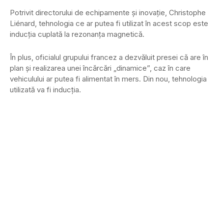
Potrivit directorului de echipamente şi inovaţie, Christophe
Liénard, tehnologia ce ar putea fi utilizat în acest scop este
inducţia cuplată la rezonanţa magnetică.
În plus, oficialul grupului francez a dezvăluit presei că are în
plan şi realizarea unei încărcări „dinamice”, caz în care
vehiculului ar putea fi alimentat în mers. Din nou, tehnologia
utilizată va fi inducţia.