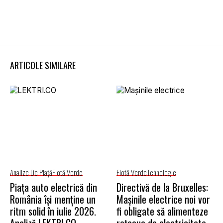
ARTICOLE SIMILARE
Analize De Piață
Flotă Verde
Flotă Verde
Tehnologie
Piața auto electrică din
Directivă de la Bruxelles:
România își menține un
Mașinile electrice noi vor
ritm solid în iulie 2026.
fi obligate să alimenteze
Analiză LEKTRI.CO
rețeaua de electricitate