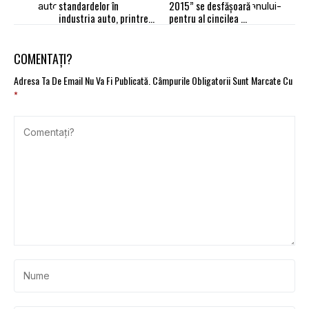
standardelor în
2015” se desfăşoară
industria auto, printre
pentru al cincilea an
propunerile României la
consecutiv în Bucureşti
negocierile TTIP cu
SUA
COMENTAȚI?
Adresa Ta De Email Nu Va Fi Publicată.
Câmpurile Obligatorii Sunt Marcate Cu
*