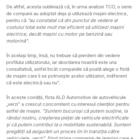
De altfel, acesta subliniază că, în urma analizei TCO, o serie
de companii au adoptat deja și utilizează mașini electrice,
pentru că
”au constatat că din punctul de vedere al
costului total este mult mai eficient să utilizezi mașini
electrice, decât mașini cu motor pe benzină sau
motorină”
.
În același timp, însă, nu trebuie să pierdem din vedere
profilului utilizatorului, iar abordarea noastră este una
consultativă, astfel încât companiile să poată alege o flotă
de mașini care li se potrivește acelor utilizatori, indiferent
că este electrică sau nu”.
În aceste condiții, flota ALD Automotive de autovehicule
„verzi” a crescut concomitent cu interesul clienților pentru
astfel de mașini.
”Suntem bucuroși că putem susține, la
rândul nostru, creșterea pieței de vehicule electrificate
și că putem contribui la o mobilitate sustenabilă. Suntem
pregătiți să asigurăm un proces lin în tranziția către
vehiculele „verzi”, fiind prima companie de leasing care a