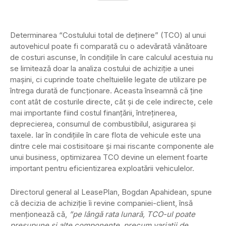
Determinarea “Costulului total de deţinere” (TCO) al unui
autovehicul poate fi comparată cu o adevărată vânătoare
de costuri ascunse, în condiţiile în care calculul acestuia nu
se limitează doar la analiza costului de achiziţie a unei
maşini, ci cuprinde toate cheltuielile legate de utilizare pe
întrega durată de funcţionare. Aceasta înseamnă că ţine
cont atât de costurile directe, cât şi de cele indirecte, cele
mai importante fiind costul finanţării, întreţinerea,
deprecierea, consumul de combustibilul, asigurarea şi
taxele. Iar în condiţiile în care flota de vehicule este una
dintre cele mai costisitoare şi mai riscante componente ale
unui business, optimizarea TCO devine un element foarte
important pentru eficientizarea exploatării vehiculelor.
Directorul general al LeasePlan, Bogdan Apahidean, spune
că decizia de achiziție îi revine companiei-client, însă
menționează că,
”pe lângă rata lunară, TCO-ul poate
presupune și alte componente, precum variații de