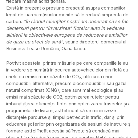
fiecare mașină achiziționată.
Există în prezent o presiune crescută asupra companiilor
legat de luarea măsurilor menite să le reducă amprenta de
carbon.
”În rândul clienților noștri am observat că se fac
demersuri pentru ”înverzirea” flotelor auto în vederea
alinierii la obiectivele europene de reducere a emisiilor
de gaze cu efect de seră”
, spune directorul comercial al
Business Lease România, Oana Iancu.
Potrivit acesteia, printre măsurile pe care companiile le au
în vedere se numără înlocuirea autovehiculelor din flotă cu
unele cu emisii mai scăzute de CO
, utilizarea unor
2
combustibili alternativi, precum biocombustibilii sau gazul
natural comprimat (CNG), care sunt mai ecologice și au
emisii mai scăzute de CO2, optimizarea rutelor pentru
îmbunătățirea eficienței flotei prin optimizarea traseelor și a
programelor de livrare, astfel încât să se minimizeze
distanțele parcurse și timpul petrecut în trafic, dar și prin
educarea șoferilor prin organizarea de sesiuni de instruire și
formare astfel încât aceștia să învețe să conducă mai
eficient și să reducă consumul de combustibil și emisiile de