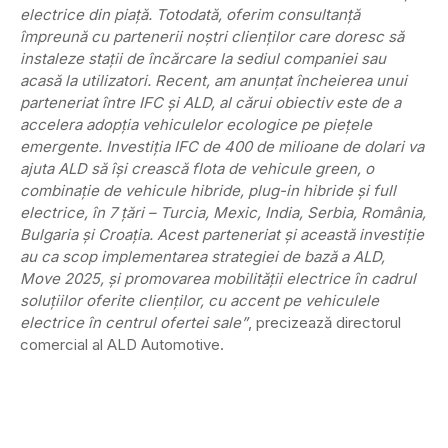
electrice din piață. Totodată, oferim consultanță
împreună cu partenerii noștri clienților care doresc să
instaleze stații de încărcare la sediul companiei sau
acasă la utilizatori. Recent, am anunțat încheierea unui
parteneriat între IFC și ALD, al cărui obiectiv este de a
accelera adopția vehiculelor ecologice pe piețele
emergente. Investiția IFC de 400 de milioane de dolari va
ajuta ALD să își crească flota de vehicule green, o
combinație de vehicule hibride, plug-in hibride și full
electrice, în 7 țări – Turcia, Mexic, India, Serbia, România,
Bulgaria și Croația. Acest parteneriat și această investiție
au ca scop implementarea strategiei de bază a ALD,
Move 2025, și promovarea mobilității electrice în cadrul
soluțiilor oferite clienților, cu accent pe vehiculele
electrice în centrul ofertei sale”
, precizează directorul
comercial al ALD Automotive.