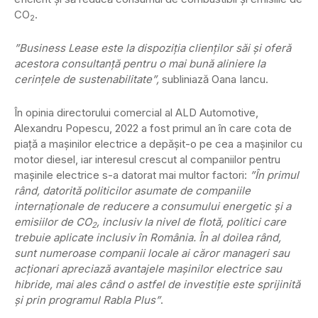
CO
.
2
”Business Lease este la dispoziția clienților săi și oferă
acestora consultanță pentru o mai bună aliniere la
cerințele de sustenabilitate”,
subliniază Oana Iancu.
În opinia directorului comercial al ALD Automotive,
Alexandru Popescu, 2022 a fost primul an în care cota de
piață a mașinilor electrice a depășit-o pe cea a mașinilor cu
motor diesel, iar interesul crescut al companiilor pentru
mașinile electrice s-a datorat mai multor factori:
”În primul
rând, datorită politicilor asumate de companiile
internaționale de reducere a consumului energetic și a
emisiilor de CO
, inclusiv la nivel de flotă, politici care
2
trebuie aplicate inclusiv în România. În al doilea rând,
sunt numeroase companii locale ai căror manageri sau
acționari apreciază avantajele mașinilor electrice sau
hibride, mai ales când o astfel de investiție este sprijinită
și prin programul Rabla Plus”
.