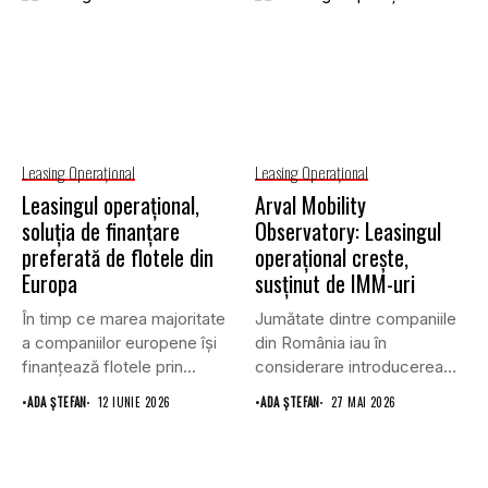
Leasing Operaţional
Leasing Operaţional
Leasingul operațional,
Arval Mobility
soluția de finanțare
Observatory: Leasingul
preferată de flotele din
operațional crește,
Europa
susținut de IMM-uri
În timp ce marea majoritate
Jumătate dintre companiile
a companiilor europene își
din România iau în
finanțează flotele prin...
considerare introducerea
sau creșterea leasingului...
•
ADA ȘTEFAN
12 IUNIE 2026
•
ADA ȘTEFAN
27 MAI 2026