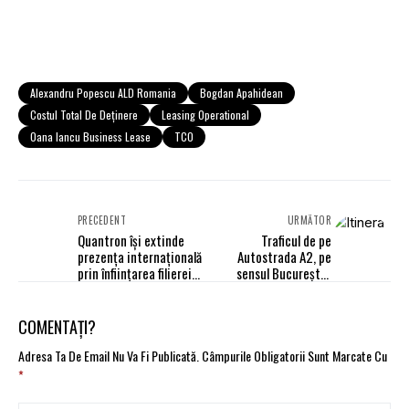
Alexandru Popescu ALD Romania
Bogdan Apahidean
Costul Total De Deţinere
Leasing Operational
Oana Iancu Business Lease
TCO
PRECEDENT
URMĂTOR
Quantron își extinde
Traficul de pe
prezența internațională
Autostrada A2, pe
prin înființarea filierei
sensul București -
din Italia
Constanța, va fi deviat
prin Nodul Drajna
COMENTAȚI?
Adresa Ta De Email Nu Va Fi Publicată.
Câmpurile Obligatorii Sunt Marcate Cu
*