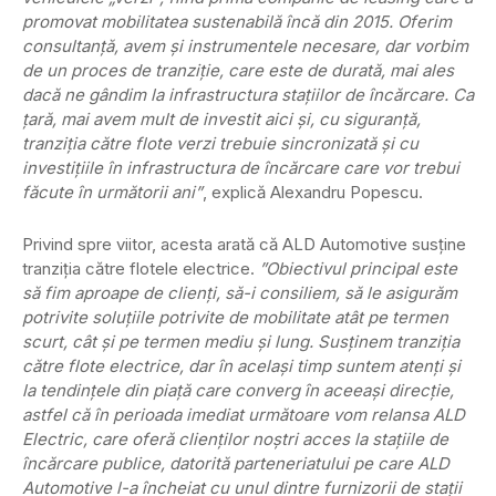
promovat mobilitatea sustenabilă încă din 2015. Oferim
consultanță, avem și instrumentele necesare, dar vorbim
de un proces de tranziție, care este de durată, mai ales
dacă ne gândim la infrastructura stațiilor de încărcare. Ca
țară, mai avem mult de investit aici și, cu siguranță,
tranziția către flote verzi trebuie sincronizată și cu
investițiile în infrastructura de încărcare care vor trebui
făcute în următorii ani”
, explică Alexandru Popescu.
Privind spre viitor, acesta arată că ALD Automotive susține
tranziția către flotele electrice.
”Obiectivul principal este
să fim aproape de clienți, să-i consiliem, să le asigurăm
potrivite soluțiile potrivite de mobilitate atât pe termen
scurt, cât și pe termen mediu și lung. Susținem tranziția
către flote electrice, dar în același timp suntem atenți și
la tendințele din piață care converg în aceeași direcție,
astfel că în perioada imediat următoare vom relansa ALD
Electric, care oferă clienților noștri acces la stațiile de
încărcare publice, datorită parteneriatului pe care ALD
Automotive l-a încheiat cu unul dintre furnizorii de stații