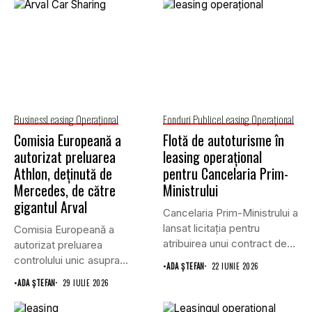
Business
Leasing Operaţional
Fonduri Publice
Leasing Operaţional
Comisia Europeană a
Flotă de autoturisme în
autorizat preluarea
leasing operațional
Athlon, deținută de
pentru Cancelaria Prim-
Mercedes, de către
Ministrului
gigantul Arval
Cancelaria Prim-Ministrului a
lansat licitația pentru
Comisia Europeană a
atribuirea unui contract de
autorizat preluarea
furnizare a...
controlului unic asupra
•
ADA ȘTEFAN
22 IUNIE 2026
companiei de leasing
•
ADA ȘTEFAN
29 IULIE 2026
Athlon...