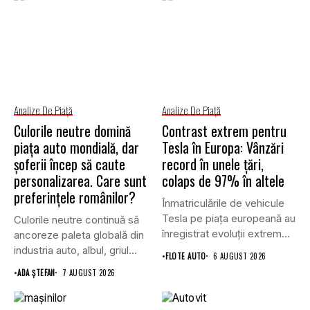
Analize De Piață
Analize De Piață
Culorile neutre domină
Contrast extrem pentru
piața auto mondială, dar
Tesla în Europa: Vânzări
șoferii încep să caute
record în unele țări,
personalizarea. Care sunt
colaps de 97% în altele
preferințele românilor?
Înmatriculările de vehicule
Tesla pe piața europeană au
Culorile neutre continuă să
înregistrat evoluții extrem
ancoreze paleta globală din
de...
industria auto, albul, griul...
•
FLOTE AUTO
6 AUGUST 2026
•
ADA ȘTEFAN
7 AUGUST 2026