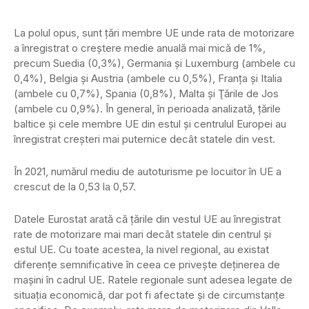
La polul opus, sunt ţări membre UE unde rata de motorizare
a înregistrat o creştere medie anuală mai mică de 1%,
precum Suedia (0,3%), Germania şi Luxemburg (ambele cu
0,4%), Belgia şi Austria (ambele cu 0,5%), Franţa şi Italia
(ambele cu 0,7%), Spania (0,8%), Malta şi Ţările de Jos
(ambele cu 0,9%). În general, în perioada analizată, țările
baltice și cele membre UE din estul și centrulul Europei au
înregistrat creșteri mai puternice decât statele din vest.
În 2021, numărul mediu de autoturisme pe locuitor în UE a
crescut de la 0,53 la 0,57.
Datele Eurostat arată că țările din vestul UE au înregistrat
rate de motorizare mai mari decât statele din centrul și
estul UE. Cu toate acestea, la nivel regional, au existat
diferențe semnificative în ceea ce privește deținerea de
mașini în cadrul UE. Ratele regionale sunt adesea legate de
situația economică, dar pot fi afectate și de circumstanțe