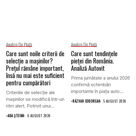
Analize De Piață
Analize De Piață
Care sunt noile criterii de
Care sunt tendințele
selecție a mașinilor?
pieței din România.
Prețul rămâne important,
Analiză Autovit
însă nu mai este suficient
Prima jumătate a anului 2026
pentru cumpărători
confirmă schimbări
importante în piața auto
Criteriile de selecție ale
din...
mașinilor se modifică într-un
•
RĂZVAN CODOREAN
5 AUGUST 2026
ritm alert. Potrivit unui...
•
ADA ȘTEFAN
6 AUGUST 2026