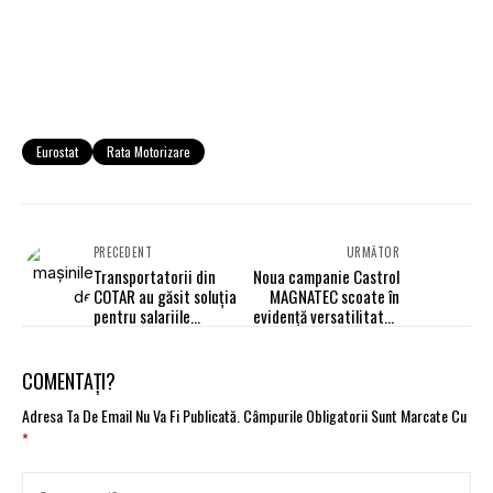
Eurostat
Rata Motorizare
PRECEDENT
URMĂTOR
Transportatorii din
Noua campanie Castrol
COTAR au găsit soluția
MAGNATEC scoate în
pentru salariile
evidență versatilitatea
profesorilor. Replica
produsului și
UNSAR: Este halucinant!
potențialele
oportunități pe care le
COMENTAȚI?
oferă service-urilor ce îl
folosesc
Adresa Ta De Email Nu Va Fi Publicată.
Câmpurile Obligatorii Sunt Marcate Cu
*