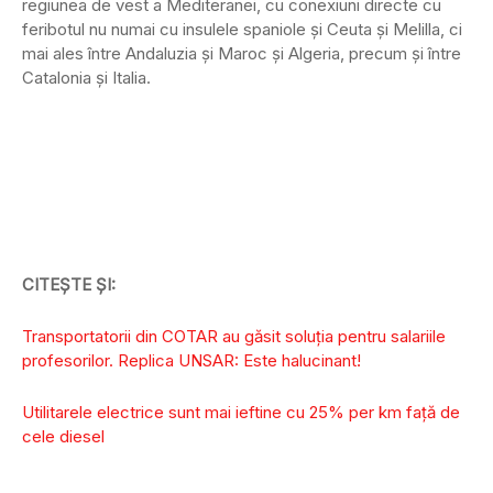
regiunea de vest a Mediteranei, cu conexiuni directe cu
feribotul nu numai cu insulele spaniole și Ceuta și Melilla, ci
mai ales între Andaluzia și Maroc și Algeria, precum și între
Catalonia și Italia.
CITEȘTE ȘI:
Transportatorii din COTAR au găsit soluția pentru salariile
profesorilor. Replica UNSAR: Este halucinant!
Utilitarele electrice sunt mai ieftine cu 25% per km față de
cele diesel