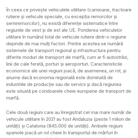
În ceea ce privește vehiculele utilitare (camioane, tractoare
rutiere și vehicule speciale, cu excepția remorcilor și
semiremorcilor), nu există diferențe sistematice între
regiunile de vest și de est ale UE. Ponderea vehiculelor
utilitare în numărul total de vehicule rutiere dintr-o regiune
depinde de mai mulți factori. Printre acestea se numără
sistemele de transport regional și infrastructura pentru
diferite moduri de transport de marfă, cum ar fi autostrăzi,
linii de cale ferată, porturi și aeroporturi. Caracteristicile
economice ale unei regiuni joacă, de asemenea, un rol, și
anume dacă economia regională este dominată de
industriile de producție sau de servicii și dacă regiunea
este situată pe coridoarele cheie europene de transport de
marfă.
Cele două regiuni care au înregistrat cel mai mare număr de
vehicule utilitare în 2021 au fost Andaluzia (peste 1 milion de
unități) și Catalonia (845.000 de unități). Ambele regiuni
spaniole joacă un rol cheie în transportul de mărfuri în