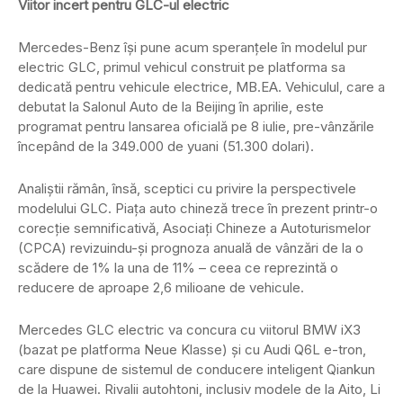
Viitor incert pentru GLC-ul electric
Mercedes-Benz își pune acum speranțele în modelul pur
electric GLC, primul vehicul construit pe platforma sa
dedicată pentru vehicule electrice, MB.EA. Vehiculul, care a
debutat la Salonul Auto de la Beijing în aprilie, este
programat pentru lansarea oficială pe 8 iulie, pre-vânzările
începând de la 349.000 de yuani (51.300 dolari).
Analiștii rămân, însă, sceptici cu privire la perspectivele
modelului GLC. Piața auto chineză trece în prezent printr-o
corecție semnificativă, Asociați Chineze a Autoturismelor
(CPCA) revizuindu-și prognoza anuală de vânzări de la o
scădere de 1% la una de 11% – ceea ce reprezintă o
reducere de aproape 2,6 milioane de vehicule.
Mercedes GLC electric va concura cu viitorul BMW iX3
(bazat pe platforma Neue Klasse) și cu Audi Q6L e-tron,
care dispune de sistemul de conducere inteligent Qiankun
de la Huawei. Rivalii autohtoni, inclusiv modele de la Aito, Li