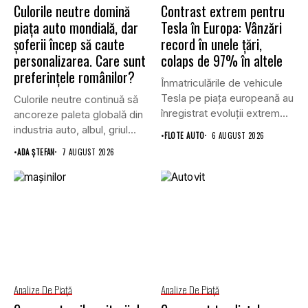
Culorile neutre domină
Contrast extrem pentru
piața auto mondială, dar
Tesla în Europa: Vânzări
șoferii încep să caute
record în unele țări,
personalizarea. Care sunt
colaps de 97% în altele
preferințele românilor?
Înmatriculările de vehicule
Tesla pe piața europeană au
Culorile neutre continuă să
înregistrat evoluții extrem
ancoreze paleta globală din
de...
industria auto, albul, griul...
•
FLOTE AUTO
6 AUGUST 2026
•
ADA ȘTEFAN
7 AUGUST 2026
Analize De Piață
Analize De Piață