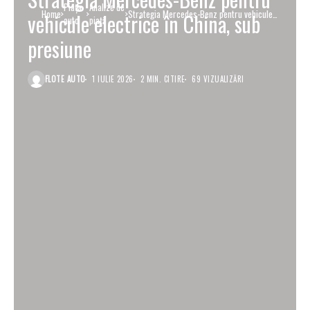
Piaţa
Analize de
Home
Strategia Mercedes-Benz pentru vehicule
vehicule electrice în China, sub
auto
piață
electrice în China, sub presiune
presiune
FLOTE AUTO
1 IULIE 2026
2 MIN. CITIRE
69 VIZUALIZĂRI