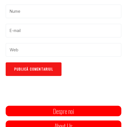
Despre noi
About Us