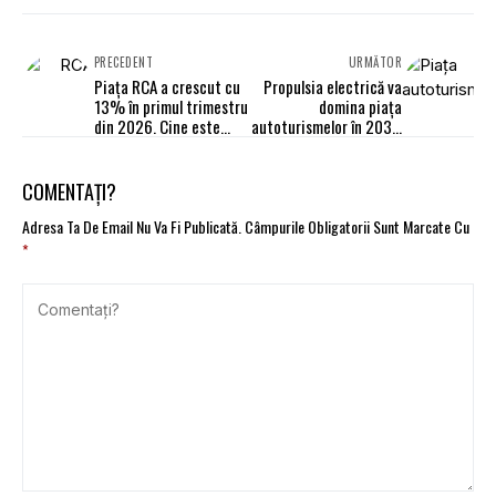
PRECEDENT
URMĂTOR
Piața RCA a crescut cu
Propulsia electrică va
13% în primul trimestru
domina piața
din 2026. Cine este
autoturismelor în 2031.
liderul pieței?
Pentru utilitarele
ușoare, motorul diesel
mai are multe de spus
COMENTAȚI?
Adresa Ta De Email Nu Va Fi Publicată.
Câmpurile Obligatorii Sunt Marcate Cu
*