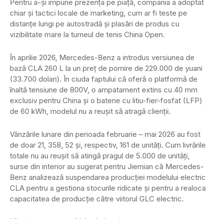
Pentru a-și impune prezența pe piață, compania a adoptat
chiar și tactici locale de marketing, cum ar fi teste pe
distanțe lungi pe autostradă și plasări de produs cu
vizibilitate mare la turneul de tenis China Open.
În aprilie 2026, Mercedes-Benz a introdus versiunea de
bază CLA 260 L la un preț de pornire de 229.000 de yuani
(33.700 dolari). În ciuda faptului că oferă o platformă de
înaltă tensiune de 800V, o ampatament extins cu 40 mm
exclusiv pentru China și o baterie cu litiu-fier-fosfat (LFP)
de 60 kWh, modelul nu a reușit să atragă clienții.
Vânzările lunare din perioada februarie – mai 2026 au fost
de doar 21, 358, 52 și, respectiv, 161 de unități. Cum livrările
totale nu au reușit să atingă pragul de 5.000 de unități,
surse din interior au sugerat pentru Jiemian că Mercedes-
Benz analizează suspendarea producției modelului electric
CLA pentru a gestiona stocurile ridicate și pentru a realoca
capacitatea de producție către viitorul GLC electric.