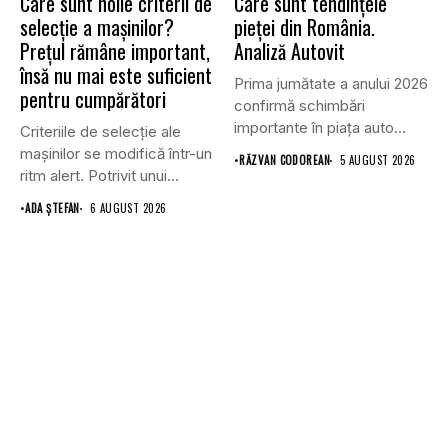
Care sunt noile criterii de
Care sunt tendințele
selecție a mașinilor?
pieței din România.
Prețul rămâne important,
Analiză Autovit
însă nu mai este suficient
Prima jumătate a anului 2026
pentru cumpărători
confirmă schimbări
importante în piața auto
Criteriile de selecție ale
din...
mașinilor se modifică într-un
•
RĂZVAN CODOREAN
5 AUGUST 2026
ritm alert. Potrivit unui...
•
ADA ȘTEFAN
6 AUGUST 2026