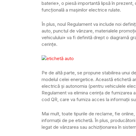
baterie», o piesă importantă lipsă în prezent
funcțională a mașinilor electrice rulate.
În plus, noul Regulament va include noi definiț
auto, punctul de vânzare, materialele promoți
vehiculului» va fi definită drept o diagramă gr
cerințe.
Pe de altă parte, se propune stabilirea unui d
modelul celei energetice. Această etichetă a
electrică și autonomia (pentru vehiculele electr
Regulament va elimina cerința de furnizarea a u
cod QR, care va furniza acces la informații su
Mai mult, toate tipurile de reclame, fie online,
informații de pe etichetă. În plus, producătorii
legat de vânzarea sau achiziționarea în sistem 