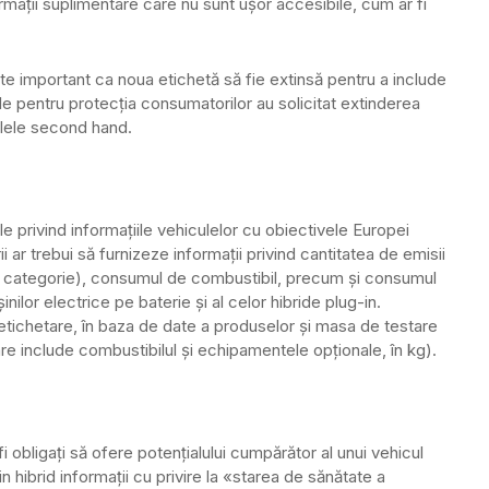
formații suplimentare care nu sunt ușor accesibile, cum ar fi
te important ca noua etichetă să fie extinsă pentru a include
țiile pentru protecția consumatorilor au solicitat extinderea
culele second hand.
e privind informațiile vehiculelor cu obiectivele Europei
ii ar trebui să furnizeze informații privind cantitatea de emisii
re categorie), consumul de combustibil, precum și consumul
ilor electrice pe baterie și al celor hibride plug-in.
 etichetare, în baza de date a produselor și masa de testare
are include combustibilul și echipamentele opționale, în kg).
 fi obligați să ofere potențialului cumpărător al unui vehicul
 hibrid informații cu privire la «starea de sănătate a