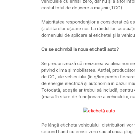
vehiculele cu emisii zero, dar nu și a altor in
costul total de deținere a mașinii (TCO).
Majoritatea respondenților a considerat că es
și utilitarelor ușoare noi. La rândul lor, asocia
domeniului de aplicare al etichetei și la vehi
Ce se schimbă la noua etichetă auto?
Se preconizează că revizuirea va alinia normel
privind clima și mobilitatea. Astfel, producător
de CO
ale vehiculului (în g/km pentru fieca
2
de energie electrică și autonomia în cazul mașin
Totodată, aceștia ar trebui să includă, pentru
(masa în stare de funcționare a vehiculului, c
Pe lângă eticheta vehiculului, distribuitorii vor
second hand cu emisii zero sau al unuia plug-in