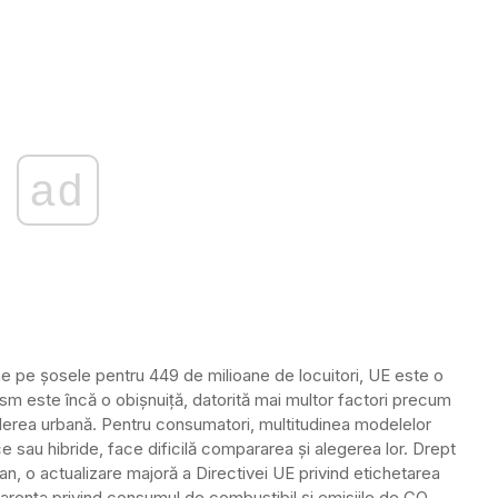
ad
e pe șosele pentru 449 de milioane de locuitori, UE este o
rism este încă o obișnuiță, datorită mai multor factori precum
tinderea urbană. Pentru consumatori, multitudinea modelelor
ce sau hibride, face dificilă compararea și alegerea lor. Drept
n, o actualizare majoră a Directivei UE privind etichetarea
arența privind consumul de combustibil și emisiile de CO
.