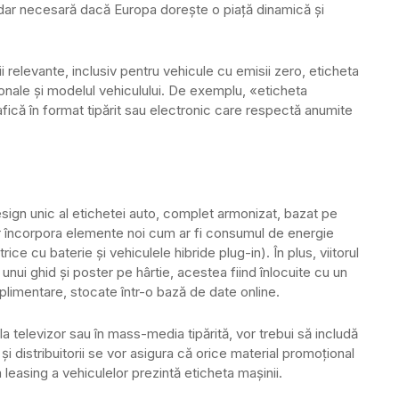
, dar necesară dacă Europa dorește o piață dinamică și
ii relevante, inclusiv pentru vehicule cu emisii zero, eticheta
onale și modelul vehiculului. De exemplu, «eticheta
afică în format tipărit sau electronic care respectă anumite
esign unic al etichetei auto, complet armonizat, bazat pe
r încorpora elemente noi cum ar fi consumul de energie
ice cu baterie și vehiculele hibride plug-in). În plus, viitorul
nui ghid și poster pe hârtie, acestea fiind înlocuite cu un
plimentare, stocate într-o bază de date online.
 la televizor sau în mass-media tipărită, vor trebui să includă
 și distribuitorii se vor asigura că orice material promoțional
leasing a vehiculelor prezintă eticheta mașinii.