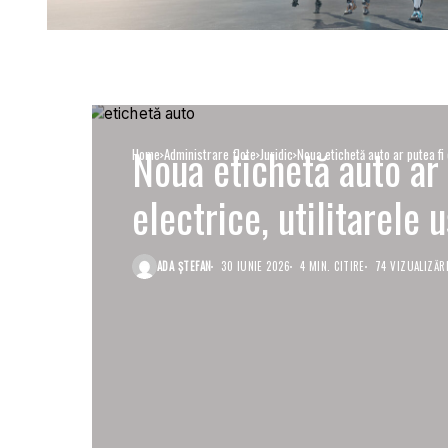
Noua etichetă auto ar 
Home
Administrare flote
Juridic
Noua etichetă auto ar putea fi 
electrice, utilitarele 
ADA ȘTEFAN
30 IUNIE 2026
4 MIN. CITIRE
74 VIZUALIZĂR