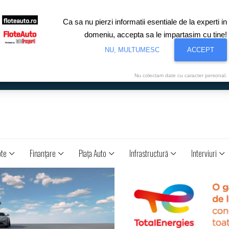
Ca sa nu pierzi informatii esentiale de la experti in
domeniu, accepta sa le impartasim cu tine!
NU, MULTUMESC
ACCEPT
Nu colectam date cu caracter personal.
ote
Finanţare
Piaţa Auto
Infrastructură
Interviuri