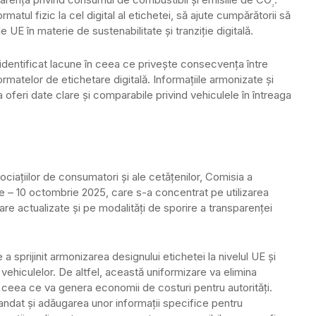
₂
matul fizic la cel digital al etichetei, să ajute cumpărătorii să
e UE în materie de sustenabilitate și tranziție digitală.
a identificat lacune în ceea ce privește consecvența între
matelor de etichetare digitală. Informațiile armonizate și
 oferi date clare și comparabile privind vehiculele în întreaga
sociațiilor de consumatori și ale cetățenilor, Comisia a
ie – 10 octombrie 2025, care s-a concentrat pe utilizarea
are actualizate și pe modalități de sporire a transparenței
 a sprijinit armonizarea designului etichetei la nivelul UE și
ehiculelor. De altfel, această uniformizare va elimina
, ceea ce va genera economii de costuri pentru autorități.
andat și adăugarea unor informații specifice pentru