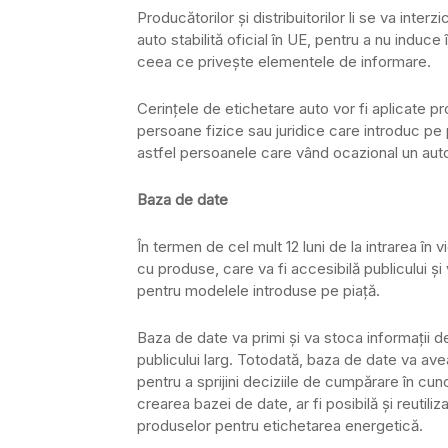
Producătorilor și distribuitorilor li se va inter
auto stabilită oficial în UE, pentru a nu induce î
ceea ce privește elementele de informare.
Cerințele de etichetare auto vor fi aplicate pro
persoane fizice sau juridice care introduc pe p
astfel persoanele care vând ocazional un aut
Baza de date
În termen de cel mult 12 luni de la intrarea î
cu produse, care va fi accesibilă publicului și 
pentru modelele introduse pe piață.
Baza de date va primi și va stoca informații de
publicului larg. Totodată, baza de date va av
pentru a sprijini deciziile de cumpărare în c
crearea bazei de date, ar fi posibilă și reutili
produselor pentru etichetarea energetică.