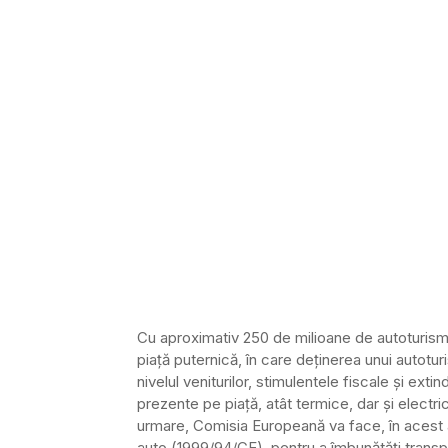
Cu aproximativ 250 de milioane de autoturism
piață puternică, în care deținerea unui autotu
nivelul veniturilor, stimulentele fiscale și ex
prezente pe piață, atât termice, dar și electri
urmare, Comisia Europeană va face, în acest a
auto (1999/94/CE), pentru a îmbunătăți transp