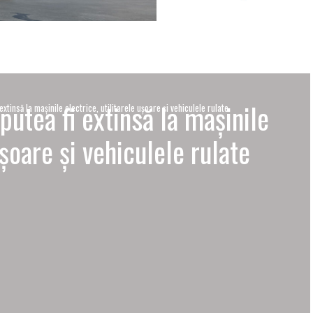
putea fi extinsă la mașinile
extinsă la mașinile electrice, utilitarele ușoare și vehiculele rulate
ușoare și vehiculele rulate
I