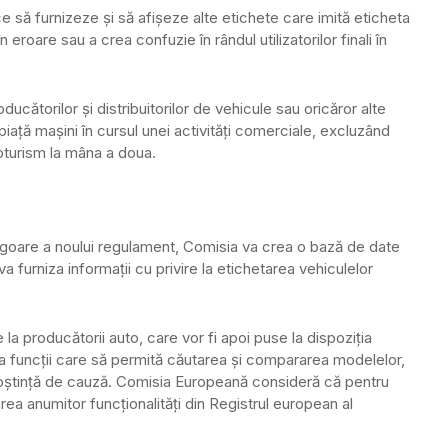
zice să furnizeze și să afișeze alte etichete care imită eticheta
n eroare sau a crea confuzie în rândul utilizatorilor finali în
ducătorilor și distribuitorilor de vehicule sau oricăror alte
iață mașini în cursul unei activități comerciale, excluzând
oturism la mâna a doua.
n vigoare a noului regulament, Comisia va crea o bază de date
va furniza informații cu privire la etichetarea vehiculelor
 la producătorii auto, care vor fi apoi puse la dispoziția
ea funcții care să permită căutarea și compararea modelelor,
unoștință de cauză. Comisia Europeană consideră că pentru
zarea anumitor funcționalități din Registrul european al