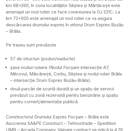
km 68+260, în zona localităților Siliștea și Mărtăcești este
amenajat un nod rutier ce face conexiunea la DJ 221C. La
km 72+920 este amenajat un nod rutier ce va asigura
descărcarea drumului expres în viitorul Drum Expres Buzău
– Brăila.
Pe traseu sunt prevăzute
57 de structuri (poduri/viaducte)
șase noduri rutiere (Nodul Focșani-intersecție A7,
Milcovul, Măicănești, Corbu, Siliștea și nodul rutier Brăila
– intersecție Drum Expres Buzău-Brăila).
două parcări de scurtă durată și un spațiu de servicii
prevăzut cu zonă rezervată pentru benzinărie și spațiu
pentru comerț/alimentație publică.
Constructorul Drumului Expres Focșani – Brăila este
Asocierea SA&PE Construct – Tehnostrade – Spedition
UMB – Arcada Company. Valoare contract se ridică la 4,29