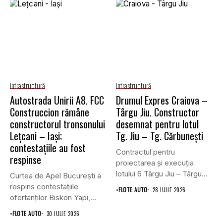
Infrastructură
Infrastructură
Autostrada Unirii A8. FCC
Drumul Expres Craiova –
Construccion rămâne
Târgu Jiu. Constructor
constructorul tronsonului
desemnat pentru lotul
Lețcani – Iași;
Tg. Jiu – Tg. Cărbunești
contestațiile au fost
Contractul pentru
respinse
proiectarea și execuția
lotului 6 Târgu Jiu – Târgu
Curtea de Apel București a
Cărbunești,...
respins contestațiile
•
FLOTE AUTO
28 IULIE 2026
ofertanților Biskon Yapi,
Straco și...
•
FLOTE AUTO
30 IULIE 2026