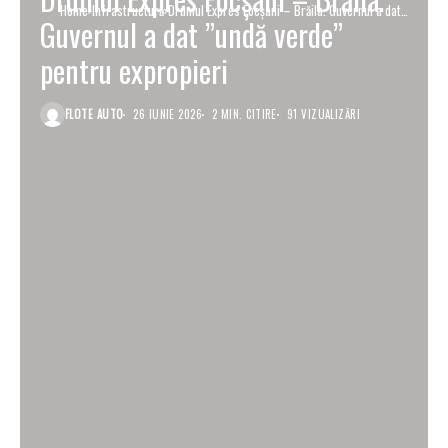
Home
Infrastructură
Drumul Expres Focșani – Brăila. Guvernul a dat
Guvernul a dat ”undă verde”
”undă verde” pentru expropieri
pentru expropieri
FLOTE AUTO
26 IUNIE 2026
2 MIN. CITIRE
91 VIZUALIZĂRI