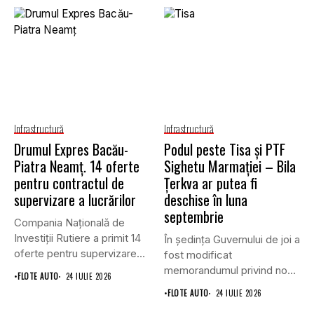
Infrastructură
Infrastructură
Drumul Expres Bacău-
Podul peste Tisa și PTF
Piatra Neamț. 14 oferte
Sighetu Marmației – Bila
pentru contractul de
Țerkva ar putea fi
supervizare a lucrărilor
deschise în luna
septembrie
Compania Națională de
Investiții Rutiere a primit 14
În ședința Guvernului de joi a
oferte pentru supervizarea
fost modificat
lucrărilor...
memorandumul privind noul
•
FLOTE AUTO
24 IULIE 2026
punct...
•
FLOTE AUTO
24 IULIE 2026