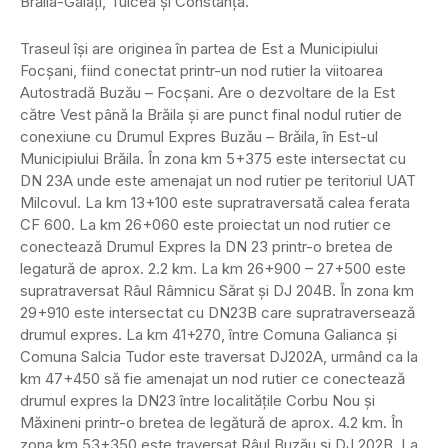
Brăila-Galați, Tulcea și Constanța.
Traseul își are originea în partea de Est a Municipiului
Focșani, fiind conectat printr-un nod rutier la viitoarea
Autostradă Buzău – Focșani. Are o dezvoltare de la Est
către Vest până la Brăila și are punct final nodul rutier de
conexiune cu Drumul Expres Buzău – Brăila, în Est-ul
Municipiului Brăila. În zona km 5+375 este intersectat cu
DN 23A unde este amenajat un nod rutier pe teritoriul UAT
Milcovul. La km 13+100 este supratraversată calea ferata
CF 600. La km 26+060 este proiectat un nod rutier ce
conectează Drumul Expres la DN 23 printr-o bretea de
legatură de aprox. 2.2 km. La km 26+900 – 27+500 este
supratraversat Râul Râmnicu Sărat și DJ 204B. În zona km
29+910 este intersectat cu DN23B care supratraversează
drumul expres. La km 41+270, între Comuna Galianca și
Comuna Salcia Tudor este traversat DJ202A, urmând ca la
km 47+450 să fie amenajat un nod rutier ce conectează
drumul expres la DN23 între localitățile Corbu Nou și
Măxineni printr-o bretea de legătură de aprox. 4.2 km. În
zona km 53+350 este traversat Râul Buzău și DJ 202B. La