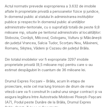
Actul normativ prevede exproprierea a 3.632 de imobile
aflate în proprietate privată a persoanelor fizice şi juridice,
în domeniul public al statului în administrarea instituțiilor
publice şi respectiv în domeniul public al unităților
administrativ-teritoriale, cu o suprafață totală de peste 9,8
milioane mp, situate pe teritoriul administrativ al localităţilor:
Slobozia, Ciorăști, Milcovul, Gologanu, Vulturu şi Măicănești
din judeţul Vrancea, Salcia Tudor, Scorțaru Nou, Măxineni,
Romanu, Siliștea, Vădeni şi Cazasu din judeţul Brăila.
Din totalul imobilelor vor fi expropriate 3297 imobile
proprietate privată (8,5 milioane mp) pentru care s-au
estimat despăgubiri în cuantum de 36 milioane lei.
Drumul Expres Focșani – Brăila, acum în etapa de
proiectare, este cel mai lung tronson de drum de mare
viteză care va fi construit în cadrul unui singur contract și va
asigura legătura între Autostrada Moldovei Ploiești-Pașcani
(A7), Podul peste Dunăre de la Brăila, Drumul Expres