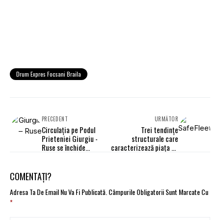
Drum Expres Focsani Braila
PRECEDENT
URMĂTOR
Circulația pe Podul
Trei tendințe
Prieteniei Giurgiu -
structurale care
Ruse se închide
caracterizează piața de
sâmbătă, pentru 30 de
monitorizare a flotelor
minute
COMENTAȚI?
Adresa Ta De Email Nu Va Fi Publicată.
Câmpurile Obligatorii Sunt Marcate Cu
*