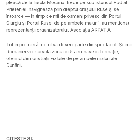
pleacă de la Insula Mocanu, trece pe sub istoricul Pod al
Prieteniei, navighează prin dreptul orașului Ruse și se
întoarce — în timp ce mii de oameni privesc din Portul
Giurgiu și Portul Ruse, de pe ambele maluri”, au menționat
reprezentanții organizatorului, Asociația ARPATIA
Tot în premieră, cerul va deveni parte din spectacol: Șoimii
României vor survola zona cu 5 aeronave în formație,
oferind demonstrații vizibile de pe ambele maluri ale
Dunării.
CITEȘTE ȘI: