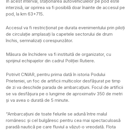
În acest interval, staționarea autovehiculelor pe pod este
interzisă, iar oprirea va fi posibilă doar înainte de accesul pe
pod, la km 63+715.
Accesul va fi restricționat pe durata evenimentului prin piloți
de circulație amplasați la capetele sectorului de drum
închis, semnalizați corespunzător.
Măsura de închidere va fi instituită de organizator, cu
sprijinul echipajelor din cadrul Poliției Rutiere.
Potrivit CNIAR, pentru prima dată în istoria Podului
Prieteniei, un foc de artificii multicolor desfășurat pe timp
de zi va deschide parada de ambarcațiuni. Focul de artificii
se va desfășura pe o lungime de aproximativ 350 de metri
și va avea o durată de 5 minute.
“Ambarcațiuni de toate felurile se adună între malul
românesc și cel bulgăresc pentru cea mai spectaculoasă
paradă nautică pe care fluviul a văzut-o vreodată. Flota