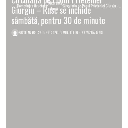
Siguranţă
Home
Infrastructură
Circulația pe Podul Prieteniei Giurgiu –
Giurgiu – Ruse se închide
rutieră
Ruse se închide sâmbătă, pentru 30 de
minute
sâmbătă, pentru 30 de minute
FLOTE AUTO
26 IUNIE 2026
1 MIN. CITIRE
68 VIZUALIZĂRI