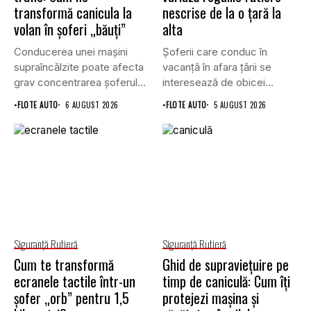
transformă canicula la
nescrise de la o țară la
volan în șoferi „băuți”
alta
Conducerea unei mașini
Șoferii care conduc în
supraîncălzite poate afecta
vacanță în afara țării se
grav concentrarea șoferului
interesează de obicei...
și poate crește...
•
FLOTE AUTO
6 AUGUST 2026
•
FLOTE AUTO
5 AUGUST 2026
Siguranţă Rutieră
Siguranţă Rutieră
Cum te transformă
Ghid de supraviețuire pe
ecranele tactile într-un
timp de caniculă: Cum îți
șofer „orb” pentru 1,5
protejezi mașina și