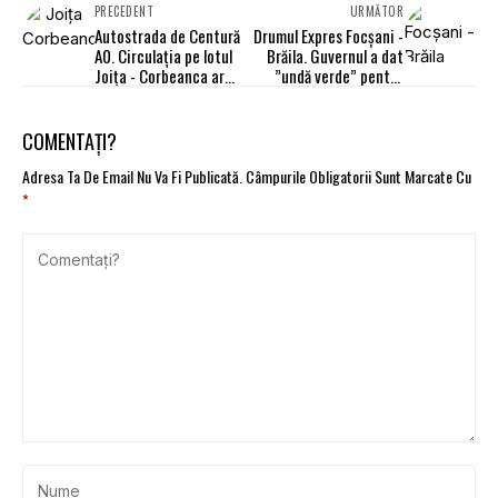
PRECEDENT
URMĂTOR
Autostrada de Centură
Drumul Expres Focșani -
A0. Circulația pe lotul
Brăila. Guvernul a dat
Joița - Corbeanca ar
”undă verde” pentru
putea fi deschisă în
expropieri
2026
COMENTAȚI?
Adresa Ta De Email Nu Va Fi Publicată.
Câmpurile Obligatorii Sunt Marcate Cu
*