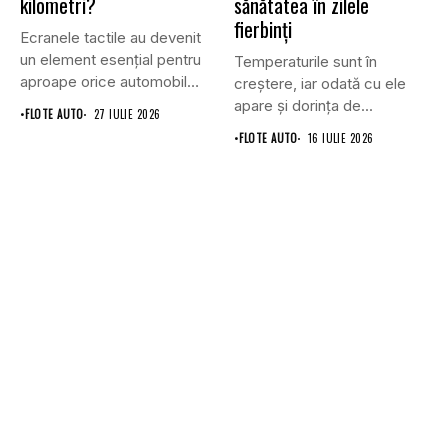
kilometri?
sănătatea în zilele
fierbinți
Ecranele tactile au devenit
un element esențial pentru
Temperaturile sunt în
aproape orice automobil
creștere, iar odată cu ele
modern....
apare și dorința de...
•
FLOTE AUTO
27 IULIE 2026
•
FLOTE AUTO
16 IULIE 2026