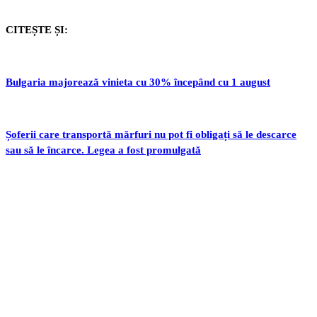
CITEȘTE ȘI:
Bulgaria majorează vinieta cu 30% începând cu 1 august
Șoferii care transportă mărfuri nu pot fi obligați să le descarce
sau să le încarce. Legea a fost promulgată