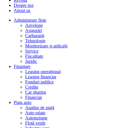
Revista
Despre noi
About us
Administrare flote
Anvelope
Asigurări
Carburanţi
Tehnologie
Monitorizare și aplicații
Service
Fiscalitate
Juridic
Finanţare
Leasing operaţional
Leasing financiar
Fonduri publice
Credite
Car sharing
Financiar
Piaţa auto
Analize de piață
Auto rulate
Autoturisme
Flotă verde