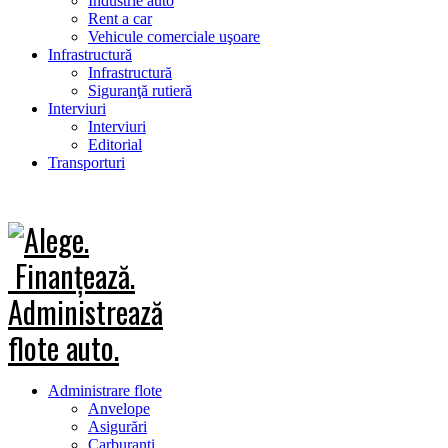
Industrie auto
Rent a car
Vehicule comerciale uşoare
Infrastructură
Infrastructură
Siguranţă rutieră
Interviuri
Interviuri
Editorial
Transporturi
Administrare flote
Anvelope
Asigurări
Carburanţi