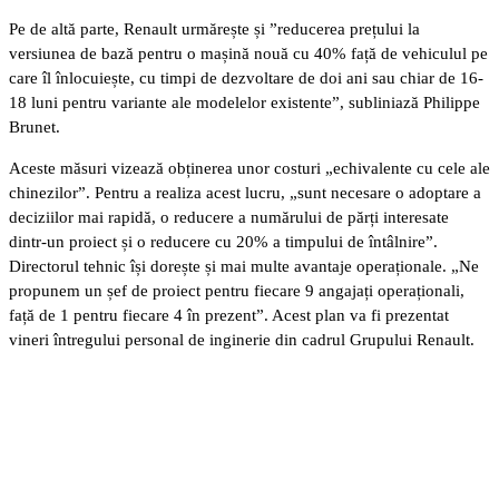
Pe de altă parte, Renault urmărește și ”reducerea prețului la
versiunea de bază pentru o mașină nouă cu 40% față de vehiculul pe
care îl înlocuiește, cu timpi de dezvoltare de doi ani sau chiar de 16-
18 luni pentru variante ale modelelor existente”, subliniază Philippe
Brunet.
Aceste măsuri vizează obținerea unor costuri „echivalente cu cele ale
chinezilor”. Pentru a realiza acest lucru, „sunt necesare o adoptare a
deciziilor mai rapidă, o reducere a numărului de părți interesate
dintr-un proiect și o reducere cu 20% a timpului de întâlnire”.
Directorul tehnic își dorește și mai multe avantaje operaționale. „Ne
propunem un șef de proiect pentru fiecare 9 angajați operaționali,
față de 1 pentru fiecare 4 în prezent”. Acest plan va fi prezentat
vineri întregului personal de inginerie din cadrul Grupului Renault.