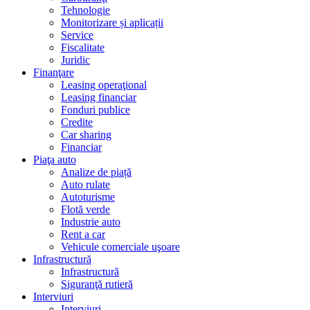
Tehnologie
Monitorizare și aplicații
Service
Fiscalitate
Juridic
Finanţare
Leasing operaţional
Leasing financiar
Fonduri publice
Credite
Car sharing
Financiar
Piaţa auto
Analize de piață
Auto rulate
Autoturisme
Flotă verde
Industrie auto
Rent a car
Vehicule comerciale uşoare
Infrastructură
Infrastructură
Siguranţă rutieră
Interviuri
Interviuri