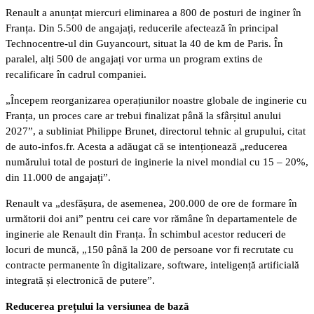
Renault a anunțat miercuri eliminarea a 800 de posturi de inginer în
Franța. Din 5.500 de angajați, reducerile afectează în principal
Technocentre-ul din Guyancourt, situat la 40 de km de Paris. În
paralel, alți 500 de angajați vor urma un program extins de
recalificare în cadrul companiei.
„Începem reorganizarea operațiunilor noastre globale de inginerie cu
Franța, un proces care ar trebui finalizat până la sfârșitul anului
2027”, a subliniat Philippe Brunet, directorul tehnic al grupului, citat
de auto-infos.fr. Acesta a adăugat că se intenționează „reducerea
numărului total de posturi de inginerie la nivel mondial cu 15 – 20%,
din 11.000 de angajați”.
Renault va „desfășura, de asemenea, 200.000 de ore de formare în
următorii doi ani” pentru cei care vor rămâne în departamentele de
inginerie ale Renault din Franța. În schimbul acestor reduceri de
locuri de muncă, „150 până la 200 de persoane vor fi recrutate cu
contracte permanente în digitalizare, software, inteligență artificială
integrată și electronică de putere”.
Reducerea prețului la versiunea de bază