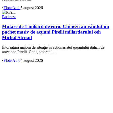
•
Flote Auto
5 august 2026
Business
Mutare de 1 miliard de euro. Chinezii au vândut un
pachet masiv de acțiuni Pirelli miliardarului ceh
Michal Strnad
Întorsătură majoră de situație în acționariatul gigantului italian de
anvelope Pirelli. Conglomeratul...
•
Flote Auto
4 august 2026