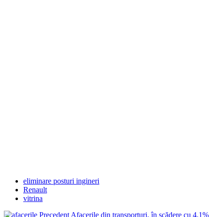
eliminare posturi ingineri
Renault
vitrina
Precedent
Afacerile din transporturi, în scădere cu 4,1%