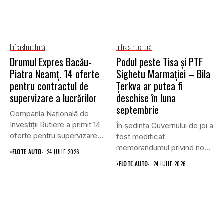
Infrastructură
Infrastructură
Drumul Expres Bacău-
Podul peste Tisa și PTF
Piatra Neamț. 14 oferte
Sighetu Marmației – Bila
pentru contractul de
Țerkva ar putea fi
supervizare a lucrărilor
deschise în luna
septembrie
Compania Națională de
Investiții Rutiere a primit 14
În ședința Guvernului de joi a
oferte pentru supervizarea
fost modificat
lucrărilor...
memorandumul privind noul
•
FLOTE AUTO
24 IULIE 2026
punct...
•
FLOTE AUTO
24 IULIE 2026