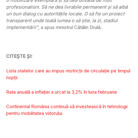
o mobilizare exemplară şi să dea dovadă de mult
profesionalism. Să ne dea livrabile permanent şi să aibă
un bun dialog cu autorităţile locale. O să fie un proiect
transparent unde toată lumea o să ştie, la zi, stadiul
implementării”
, a spus ministrul Cătălin Drulă.
CITEȘTE ȘI:
Lista statelor care au impus restricţii de circulaţie pe timpul
nopţii
Rata anuală a inflaţiei a urcat la 3,2% în luna februarie
Continental România continuă să investească în tehnologii
pentru mobilitatea viitorului