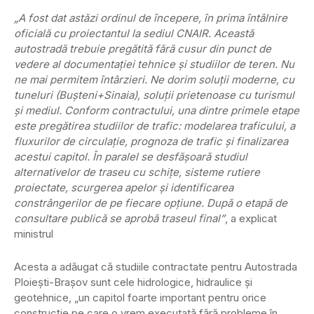
„A fost dat astăzi ordinul de începere, în prima întâlnire
oficială cu proiectantul la sediul CNAIR. Această
autostradă trebuie pregătită fără cusur din punct de
vedere al documentaţiei tehnice şi studiilor de teren. Nu
ne mai permitem întârzieri. Ne dorim soluţii moderne, cu
tuneluri (Buşteni+Sinaia), soluţii prietenoase cu turismul
şi mediul. Conform contractului, una dintre primele etape
este pregătirea studiilor de trafic: modelarea traficului, a
fluxurilor de circulaţie, prognoza de trafic şi finalizarea
acestui capitol. În paralel se desfăşoară studiul
alternativelor de traseu cu schiţe, sisteme rutiere
proiectate, scurgerea apelor şi identificarea
constrângerilor de pe fiecare opţiune. După o etapă de
consultare publică se aprobă traseul final”
, a explicat
ministrul
Acesta a adăugat că studiile contractate pentru Autostrada
Ploieşti-Braşov sunt cele hidrologice, hidraulice şi
geotehnice, „un capitol foarte important pentru orice
construcţie pe care o vrem executată fără probleme în