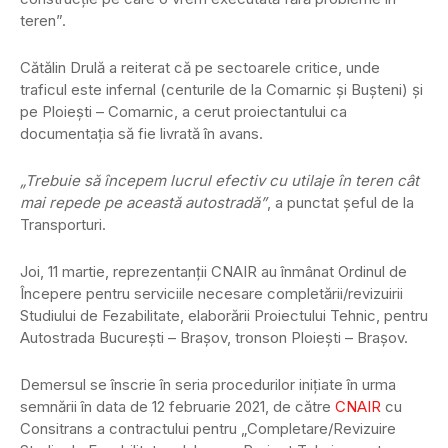
teren”.
Cătălin Drulă a reiterat că pe sectoarele critice, unde
traficul este infernal (centurile de la Comarnic şi Buşteni) şi
pe Ploieşti – Comarnic, a cerut proiectantului ca
documentaţia să fie livrată în avans.
„Trebuie să începem lucrul efectiv cu utilaje în teren cât
mai repede pe această autostradă”
, a punctat şeful de la
Transporturi.
Joi, 11 martie, reprezentanţii CNAIR au înmânat Ordinul de
Începere pentru serviciile necesare completării/revizuirii
Studiului de Fezabilitate, elaborării Proiectului Tehnic, pentru
Autostrada Bucureşti – Braşov, tronson Ploieşti – Braşov.
Demersul se înscrie în seria procedurilor iniţiate în urma
semnării în data de 12 februarie 2021, de către
CNAIR
cu
Consitrans a contractului pentru „Completare/Revizuire