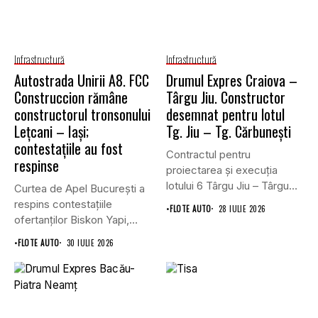
Infrastructură
Infrastructură
Autostrada Unirii A8. FCC
Drumul Expres Craiova –
Construccion rămâne
Târgu Jiu. Constructor
constructorul tronsonului
desemnat pentru lotul
Lețcani – Iași;
Tg. Jiu – Tg. Cărbunești
contestațiile au fost
Contractul pentru
respinse
proiectarea și execuția
lotului 6 Târgu Jiu – Târgu
Curtea de Apel București a
Cărbunești,...
respins contestațiile
•
FLOTE AUTO
28 IULIE 2026
ofertanților Biskon Yapi,
Straco și...
•
FLOTE AUTO
30 IULIE 2026