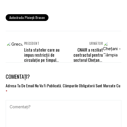
Autostrada Ploieşti Brasov
PRECEDENT
URMĂTOR
Lista statelor care au
CNAIR a reziliat
impus restricţii de
contractul pentru
circulaţie pe timpul
sectorul Chețani -
nopţii
Câmpia Turzii
COMENTAȚI?
Adresa Ta De Email Nu Va Fi Publicată.
Câmpurile Obligatorii Sunt Marcate Cu
*