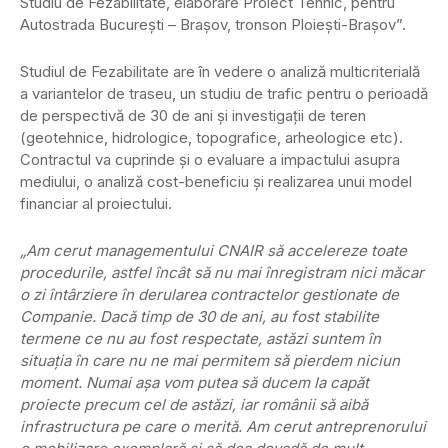
Studiu de Fezabilitate, elaborare Proiect Tehnic, pentru
Autostrada Bucureşti – Braşov, tronson Ploieşti-Braşov”.
Studiul de Fezabilitate are în vedere o analiză multicriterială
a variantelor de traseu, un studiu de trafic pentru o perioadă
de perspectivă de 30 de ani şi investigaţii de teren
(geotehnice, hidrologice, topografice, arheologice etc).
Contractul va cuprinde şi o evaluare a impactului asupra
mediului, o analiză cost-beneficiu şi realizarea unui model
financiar al proiectului.
„Am cerut managementului CNAIR să accelereze toate
procedurile, astfel încât să nu mai înregistram nici măcar
o zi întârziere în derularea contractelor gestionate de
Companie. Dacă timp de 30 de ani, au fost stabilite
termene ce nu au fost respectate, astăzi suntem în
situaţia în care nu ne mai permitem să pierdem niciun
moment. Numai aşa vom putea să ducem la capăt
proiecte precum cel de astăzi, iar românii să aibă
infrastructura pe care o merită. Am cerut antreprenorului