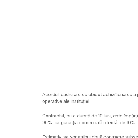
Acordul-cadru are ca obiect achiziţionarea a pa
operative ale instituţiei.
Contractul, cu o durată de 19 luni, este împărţit
90%, iar garanţia comercială oferită, de 10%.
Estimativ, se vor atribui două contracte subsec