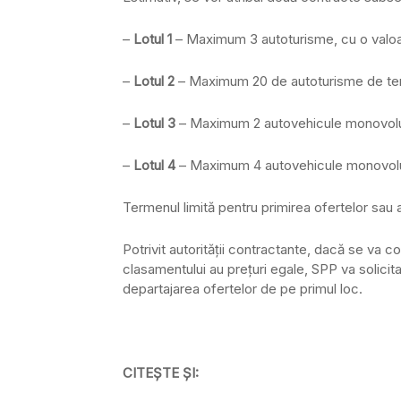
–
Lotul 1
– Maximum 3 autoturisme, cu o valoar
–
Lotul 2
– Maximum 20 de autoturisme de tere
–
Lotul 3
– Maximum 2 autovehicule monovolum
–
Lotul 4
– Maximum 4 autovehicule monovolum
Termenul limită pentru primirea ofertelor sau a
Potrivit autorităţii contractante, dacă se va c
clasamentului au preţuri egale, SPP va solicita
departajarea ofertelor de pe primul loc.
CITEŞTE ŞI: