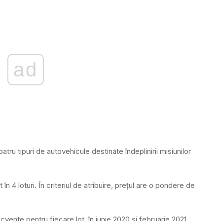
ad
tru tipuri de autovehicule destinate îndeplinirii misiunilor
 în 4 loturi. În criteriul de atribuire, preţul are o pondere de
vente pentru fiecare lot, în iunie 2020 şi februarie 2021.