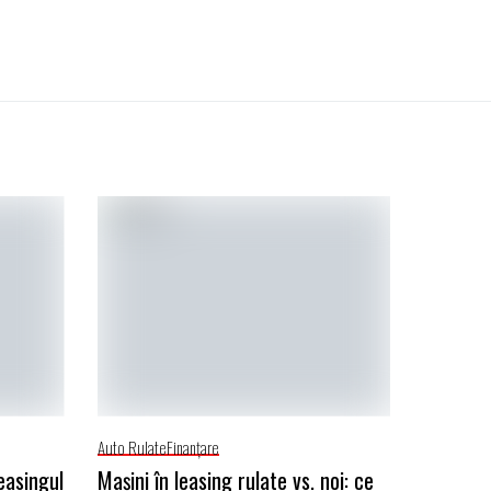
Auto Rulate
Finanţare
easingul
Mașini în leasing rulate vs. noi: ce