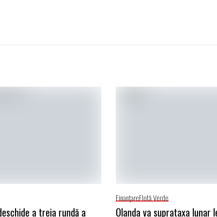
Finanţare
Flotă Verde
deschide a treia rundă a
Olanda va suprataxa lunar l