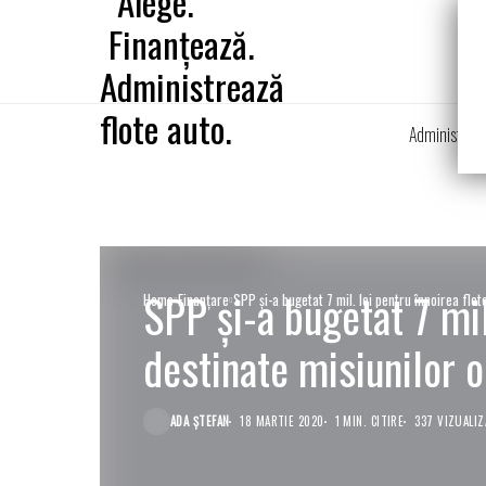
Administrare
SPP şi-a bugetat 7 mil.
Home
Finanţare
SPP şi-a bugetat 7 mil. lei pentru înnoirea flot
destinate misiunilor 
ADA ȘTEFAN
18 MARTIE 2020
1 MIN. CITIRE
337 VIZUALIZ