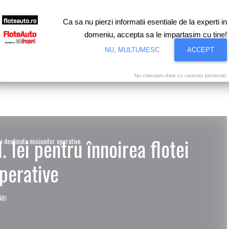
Ca sa nu pierzi informatii esentiale de la experti in
domeniu, accepta sa le impartasim cu tine!
NU, MULTUMESC
ACCEPT
 Flote
Finanţare
Piaţa Auto
Infrastructură
Interviuri
Nu colectam date cu caracter personal.
 lei pentru înnoirea flotei
ei destinate misiunilor operative
operative
ĂRI