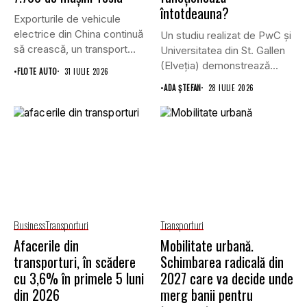
întotdeauna?
Exporturile de vehicule
electrice din China continuă
Un studiu realizat de PwC și
să crească, un transport
Universitatea din St. Gallen
record...
(Elveția) demonstrează...
•
FLOTE AUTO
31 IULIE 2026
•
ADA ȘTEFAN
28 IULIE 2026
Business
Transporturi
Transporturi
Afacerile din
Mobilitate urbană.
transporturi, în scădere
Schimbarea radicală din
cu 3,6% în primele 5 luni
2027 care va decide unde
din 2026
merg banii pentru