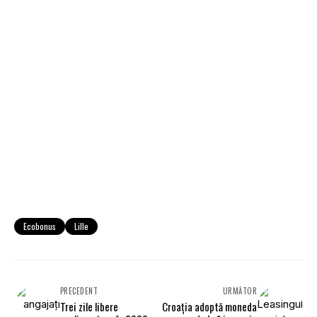
Ecobonus
Lille
PRECEDENT
URMĂTOR
Trei zile libere
Croaţia adoptă moneda