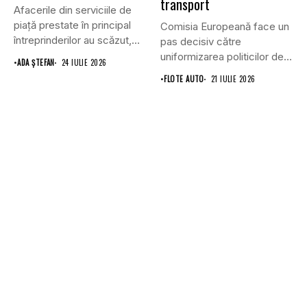
transport
Afacerile din serviciile de
piaţă prestate în principal
Comisia Europeană face un
întreprinderilor au scăzut,
pas decisiv către
în...
uniformizarea politicilor de
•
ADA ȘTEFAN
24 IULIE 2026
transport prin...
•
FLOTE AUTO
21 IULIE 2026