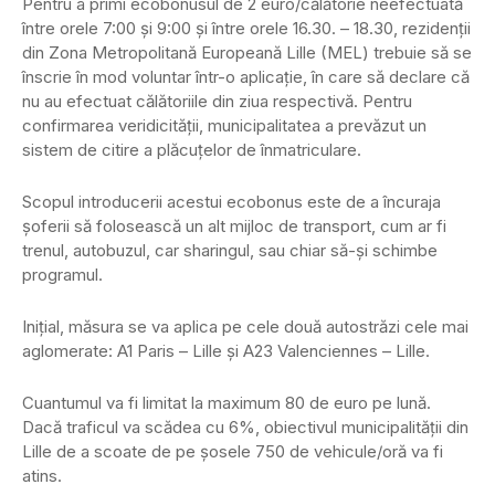
Pentru a primi ecobonusul de 2 euro/călătorie neefectuată
între orele 7:00 și 9:00 și între orele 16.30. – 18.30, rezidenții
din Zona Metropolitană Europeană Lille (MEL) trebuie să se
înscrie în mod voluntar într-o aplicație, în care să declare că
nu au efectuat călătoriile din ziua respectivă. Pentru
confirmarea veridicității, municipalitatea a prevăzut un
sistem de citire a plăcuțelor de înmatriculare.
Scopul introducerii acestui ecobonus este de a încuraja
șoferii să folosească un alt mijloc de transport, cum ar fi
trenul, autobuzul, car sharingul, sau chiar să-și schimbe
programul.
Inițial, măsura se va aplica pe cele două autostrăzi cele mai
aglomerate: A1 Paris – Lille și A23 Valenciennes – Lille.
Cuantumul va fi limitat la maximum 80 de euro pe lună.
Dacă traficul va scădea cu 6%, obiectivul municipalității din
Lille de a scoate de pe șosele 750 de vehicule/oră va fi
atins.