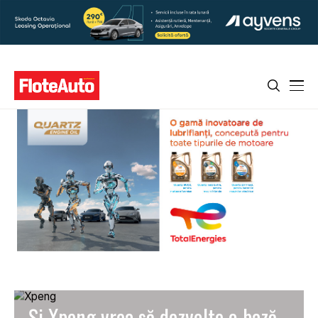
Și Xpeng vrea să dezvolte o bază