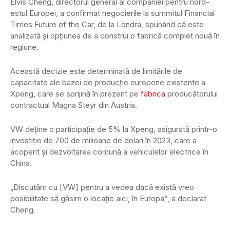
Elvis Cheng, directorul general al companiei pentru nord-
estul Europei, a confirmat negocierile la summitul Financial
Times Future of the Car, de la Londra, spunând că este
analizată și opțiunea de a construi o fabrică complet nouă în
regiune.
Această decizie este determinată de limitările de
capacitate ale bazei de producție europene existente a
Xpeng, care se sprijină în prezent pe
fabrica
producătorului
contractual Magna Steyr din Austria.
VW deține o participație de 5% la Xpeng, asigurată printr-o
investiție de 700 de milioane de dolari în 2023, care a
acoperit și dezvoltarea comună a vehiculelor electrice în
China.
„Discutăm cu [VW] pentru a vedea dacă există vreo
posibilitate să găsim o locație aici, în Europa”, a declarat
Cheng.