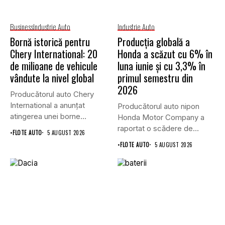
Business
Industrie Auto
Industrie Auto
Bornă istorică pentru
Producția globală a
Chery International: 20
Honda a scăzut cu 6% în
de milioane de vehicule
luna iunie și cu 3,3% în
vândute la nivel global
primul semestru din
2026
Producătorul auto Chery
International a anunțat
Producătorul auto nipon
atingerea unei borne
Honda Motor Company a
istorice în industria...
raportat o scădere de
•
FLOTE AUTO
5 AUGUST 2026
6,1%...
•
FLOTE AUTO
5 AUGUST 2026