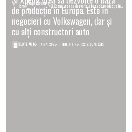
Piaţa
Industrie
Home
Și Xpeng vrea să dezvolte o bază de producție în
de producție în Europa. Este în
auto
auto
Europa. Este în negocieri cu Volkswagen, dar și cu
alți constructori auto
negocieri cu Volkswagen, dar și
cu alți constructori auto
FLOTE AUTO
14 MAI 2026
1 MIN. CITIRE
122 VIZUALIZĂRI