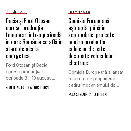
Industrie Auto
Industrie Auto
Dacia și Ford Otosan
Comisia Europeană
opresc producția
așteaptă, până în
temporar, într-o perioadă
septembrie, proiecte
în care România se află în
pentru producția
stare de alertă
celulelor de baterii
energetică
destinate vehiculelor
electrice
Ford Otosan și Dacia
opresc producția în
Comisia Europeană a lansat
perioada 3 – 19 august,...
o cerere de propuneri în
cadrul mecanismului de...
•
FLOTE AUTO
3 AUGUST 2026
•
ADA ȘTEFAN
31 IULIE 2026