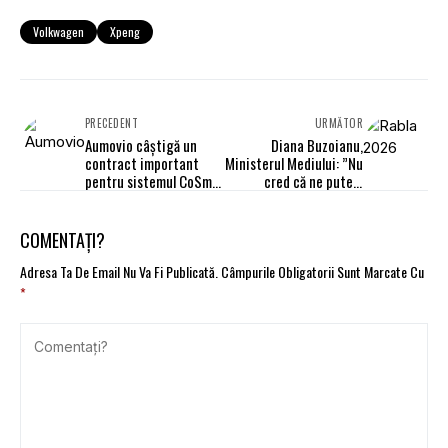
Volkwagen
Xpeng
PRECEDENT
URMĂTOR
Aumovio câștigă un
Diana Buzoianu,
contract important
Ministerul Mediului: ”Nu
pentru sistemul CoSmA
cred că ne putem
de chei digitale pentru
întoarce la proiecte de
vehicule
peste 1 miliard de lei pe
Rabla”
COMENTAȚI?
Adresa Ta De Email Nu Va Fi Publicată.
Câmpurile Obligatorii Sunt Marcate Cu
*