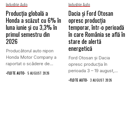
Industrie Auto
Industrie Auto
Producția globală a
Dacia și Ford Otosan
Honda a scăzut cu 6% în
opresc producția
luna iunie și cu 3,3% în
temporar, într-o perioadă
primul semestru din
în care România se află în
2026
stare de alertă
energetică
Producătorul auto nipon
Honda Motor Company a
Ford Otosan și Dacia
raportat o scădere de
opresc producția în
6,1%...
perioada 3 – 19 august,...
•
FLOTE AUTO
5 AUGUST 2026
•
FLOTE AUTO
3 AUGUST 2026