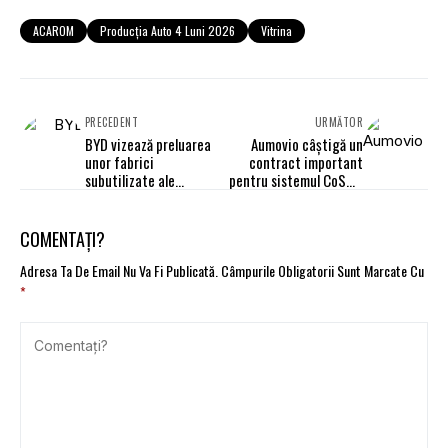
ACAROM
Producția Auto 4 Luni 2026
Vitrina
PRECEDENT
URMĂTOR
BYD vizează preluarea
Aumovio câștigă un
unor fabrici
contract important
subutilizate ale
pentru sistemul CoSmA
Stellantis în UE, pe
de chei digitale pentru
fondul creșterii cererii
vehicule
de vehicule electrice
COMENTAȚI?
Adresa Ta De Email Nu Va Fi Publicată.
Câmpurile Obligatorii Sunt Marcate Cu
*