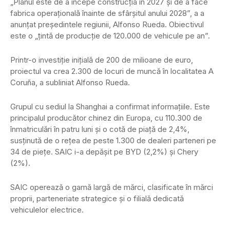
„Planul este de a începe construcția în 2027 și de a face
fabrica operațională înainte de sfârșitul anului 2028”, a a
anunțat președintele regiunii, Alfonso Rueda. Obiectivul
este o „țintă de producție de 120.000 de vehicule pe an”.
Printr-o investiție inițială de 200 de milioane de euro,
proiectul va crea 2.300 de locuri de muncă în localitatea A
Coruña, a subliniat Alfonso Rueda.
Grupul cu sediul la Shanghai a confirmat informațiile. Este
principalul producător chinez din Europa, cu 110.300 de
înmatriculări în patru luni și o cotă de piață de 2,4%,
susținută de o rețea de peste 1.300 de dealeri parteneri pe
34 de piețe. SAIC i-a depășit pe BYD (2,2%) și Chery
(2%).
SAIC operează o gamă largă de mărci, clasificate în mărci
proprii, parteneriate strategice și o filială dedicată
vehiculelor electrice.