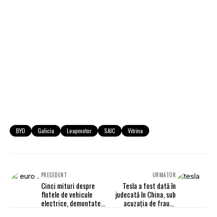
BYD
Galicia
Leapmotor
SAIC
Vitrina
PRECEDENT
URMĂTOR
Cinci mituri despre
Tesla a fost dată în
flotele de vehicule
judecată în China, sub
electrice, demontate
acuzația de fraudă
de Geotab
privind promovarea Full