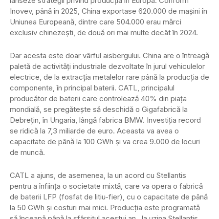
lanseze strategii privind producția în Europa. Conform
Inovev, până în 2025, China exportase 620.000 de mașini în
Uniunea Europeană, dintre care 504.000 erau mărci
exclusiv chinezești, de două ori mai multe decât în ​​2024.
Dar acesta este doar vârful aisbergului. China are o întreagă
paletă de activități industriale dezvoltate în jurul vehiculelor
electrice, de la extracția metalelor rare până la producția de
componente, în principal baterii. CATL, principalul
producător de baterii care controlează 40% din piața
mondială, se pregătește să deschidă o Gigafabrică la
Debrețin, în Ungaria, lângă fabrica BMW. Investiția record
se ridică la 7,3 miliarde de euro. Aceasta va avea o
capacitate de până la 100 GWh și va crea 9.000 de locuri
de muncă.
CATL a ajuns, de asemenea, la un acord cu Stellantis
pentru a înființa o societate mixtă, care va opera o fabrică
de baterii LFP (fosfat de litiu-fier), cu o capacitate de până
la 50 GWh și costuri mai mici. Producția este programată
să înceapă până la sfârșitul acestui an, la uzina Stellantis