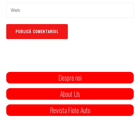
Despre noi
About Us
Revista Flote Auto