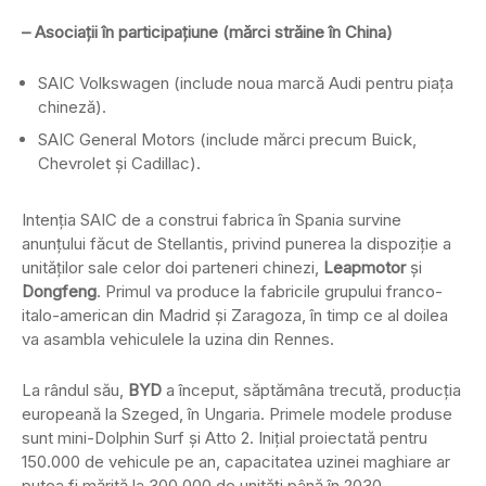
– Asociații în participațiune (mărci străine în China)
SAIC Volkswagen (include noua marcă Audi pentru piața
chineză).
SAIC General Motors (include mărci precum Buick,
Chevrolet și Cadillac).
Intenția SAIC de a construi fabrica în Spania survine
anunțului făcut de Stellantis, privind punerea la dispoziție a
unităților sale celor doi parteneri chinezi,
Leapmotor
și
Dongfeng
. Primul va produce la fabricile grupului franco-
italo-american din Madrid și Zaragoza, în timp ce al doilea
va asambla vehiculele la uzina din Rennes.
La rândul său,
BYD
a început, săptămâna trecută, producția
europeană la Szeged, în Ungaria. Primele modele produse
sunt mini-Dolphin Surf și Atto 2. Inițial proiectată pentru
150.000 de vehicule pe an, capacitatea uzinei maghiare ar
putea fi mărită la 300.000 de unități până în 2030.