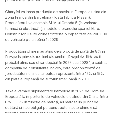
Chery
își va lansa producția de mașini în Europa la uzina din
Zona Franca din Barcelona (fosta fabrică Nissan).
Producătorul va asambla SUV-ul Omoda 5 (în variante
termică și electrică) și modelele brandului spaniol Ebro.
Constructorul auto chinez țintește o capacitate de 200.000
de vehicule pe an până în 2029.
Producătorii chinezi au atins deja o cotă de piață de 8% în
Europa în primele trei luni ale anului. „Pragul de 10% va fi
probabil atins sau chiar depășit în 2027 sau 2028”, a sublinia
compania de consultanță Inovev, care preconizează că
„producătorii chinezi ar putea reprezenta între 12% și 15%
din piața europeană de autoturisme” până în 2030.
Taxele vamale suplimentare introduse în 2024 de Comisia
Eropeană la importurile de vehicule electrice din China, între
8% – 35% în funcție de marcă, au marcat un punct de
cotitură și i-au obligat pe constructorii auto chinezi să