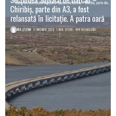
Home
Infrastructură
Secţiunea Suplacu de Barcău – Chiribiş, parte din
Chiribiş, parte din A3, a fost
A3, a fost relansată în licitaţie. A patra oară
relansată în licitaţie. A patra oară
ADA ȘTEFAN
5 IANUARIE 2023
1 MIN. CITIRE
494 VIZUALIZĂRI