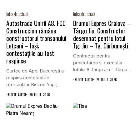
Infrastructură
Infrastructură
Autostrada Unirii A8. FCC
Drumul Expres Craiova –
Construccion rămâne
Târgu Jiu. Constructor
constructorul tronsonului
desemnat pentru lotul
Lețcani – Iași;
Tg. Jiu – Tg. Cărbunești
contestațiile au fost
Contractul pentru
respinse
proiectarea și execuția
lotului 6 Târgu Jiu – Târgu
Curtea de Apel București a
Cărbunești,...
respins contestațiile
•
FLOTE AUTO
28 IULIE 2026
ofertanților Biskon Yapi,
Straco și...
•
FLOTE AUTO
30 IULIE 2026