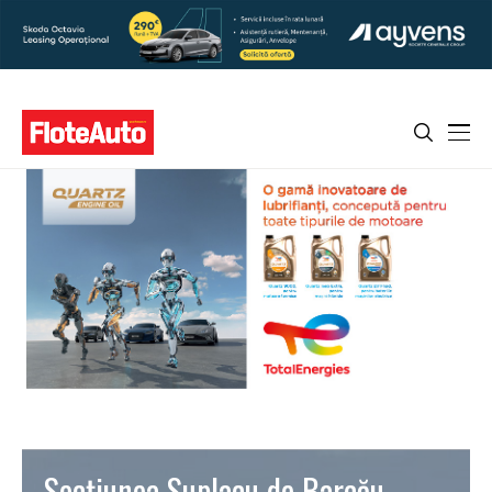
Secţiunea Suplacu de Barcău –