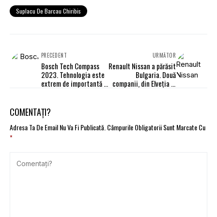
Suplacu De Barcau Chiribis
PRECEDENT
URMĂTOR
Bosch Tech Compass
Renault Nissan a părăsit
2023. Tehnologia este
Bulgaria. Două
extrem de importantă în
companii, din Elveția și
lupta împotriva
Israel, i-au preluat
schimbărilor climatice
afacerile
COMENTAȚI?
Adresa Ta De Email Nu Va Fi Publicată.
Câmpurile Obligatorii Sunt Marcate Cu
*