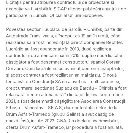
Licitația pentru atribuirea contractului de proiectare și
execuție va fi vizibilă în SICAP ulterior publicării anunțului de
participare în Jurnalul Oficial al Uniunii Europene.
Povestea secțiunii Suplacu de Barcău – Chiribiș, parte din
Autostrada Transilvania, a început cu 19 ani în urmă, când
realizarea sa a fost încredințată direct companiei Bechtel.
Lucrările au fost abandonate în 2013, după rezilierea
contractului cu americanii, iar în 2015, după o nouă licitație,
câștigător a fost desemnat constructorul spaniol Corsan
Corviam. Cum lucrările nu au avansat conform așteptărilor,
și acest contract a fost reziliat un an mai târziu. O nouă
tentativă, cu Construcții SA nu a avut mai mult succes și,
drept urmare, secțiunea Suplacu de Barcău – Chiribiș a fost
relansată, pentru a treia oară în licitație. În luna septembrie
2021, a fost desemnată câștigătoare Asocierea Construcții
Erbaşu – Vahostav – SK A.S, dar contestația celor de la
Drum Asfalt-Trameco (grupul Selina) a avut câștig de
cauză. Însă, în iulie 2022, CNAIR a declarat inadmisibilă și
oferta Drum Asfalt-Trameco, iar procedura a fost anulată.