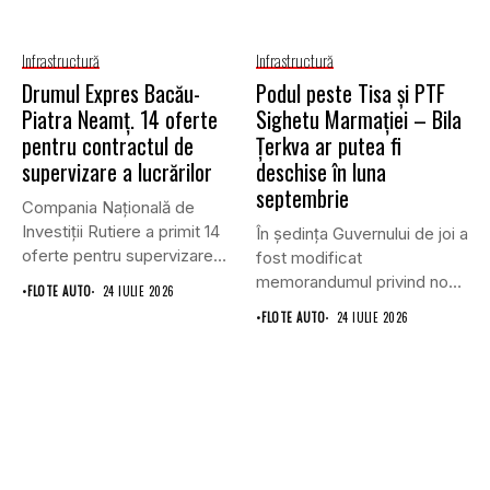
Infrastructură
Infrastructură
Drumul Expres Bacău-
Podul peste Tisa și PTF
Piatra Neamț. 14 oferte
Sighetu Marmației – Bila
pentru contractul de
Țerkva ar putea fi
supervizare a lucrărilor
deschise în luna
septembrie
Compania Națională de
Investiții Rutiere a primit 14
În ședința Guvernului de joi a
oferte pentru supervizarea
fost modificat
lucrărilor...
memorandumul privind noul
•
FLOTE AUTO
24 IULIE 2026
punct...
•
FLOTE AUTO
24 IULIE 2026