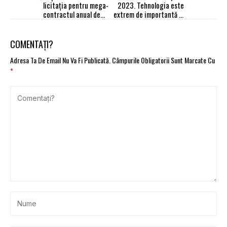
licitația pentru mega-
2023. Tehnologia este
contractul anual de
extrem de importantă în
asigurare a flotei
lupta împotriva
schimbărilor climatice
COMENTAȚI?
Adresa Ta De Email Nu Va Fi Publicată.
Câmpurile Obligatorii Sunt Marcate Cu
*