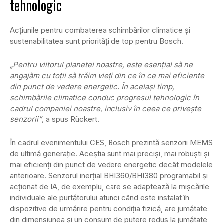
tehnologic
Acțiunile pentru combaterea schimbărilor climatice și
sustenabilitatea sunt priorități de top pentru Bosch.
„Pentru viitorul planetei noastre, este esențial să ne
angajăm cu toții să trăim vieți din ce în ce mai eficiente
din punct de vedere energetic. În același timp,
schimbările climatice conduc progresul tehnologic în
cadrul companiei noastre, inclusiv în ceea ce privește
senzorii”
, a spus Rückert.
În cadrul evenimentului CES, Bosch prezintă senzorii MEMS
de ultimă generație. Aceștia sunt mai preciși, mai robuști și
mai eficienți din punct de vedere energetic decât modelele
anterioare. Senzorul inerțial BHI360/BHI380 programabil și
acționat de IA, de exemplu, care se adaptează la mișcările
individuale ale purtătorului atunci când este instalat în
dispozitive de urmărire pentru condiția fizică, are jumătate
din dimensiunea și un consum de putere redus la jumătate