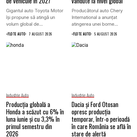
de vehicule în 2027
vândute la nivel global
Gigantul auto Toyota Motor
Producătorul auto Chery
își propune să atingă un
International a anunțat
volum global de...
atingerea unei borne
istorice în industria...
•
FLOTE AUTO
7 AUGUST 2026
•
FLOTE AUTO
5 AUGUST 2026
Industrie Auto
Industrie Auto
Producția globală a
Dacia și Ford Otosan
Honda a scăzut cu 6% în
opresc producția
luna iunie și cu 3,3% în
temporar, într-o perioadă
primul semestru din
în care România se află în
2026
stare de alertă