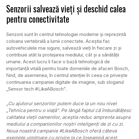
Senzorii salvează vieți și deschid calea
pentru conectivitate
Senzorii sunt în centrul tehnologiei moderne și reprezintă
coloana vertebrală a lumii conectate. Aceștia fac
autovehiculele mai sigure, salvează vieți în fiecare zi și
contribuie atât la protejarea mediului, cât și a sănătății
umane. Acest lucru îi face o bază tehnologică de
importanță vitală pentru toate domeniile de afaceri Bosch,
fiind, de asemenea, în centrul atenției în ceea ce privește
continuarea campaniei digitale de imagine, sub sloganul
„Sensor tech #LikeABosch”.
„Cu ajutorul senzorilor putem duce la un nou nivel
„Tehnica pentru o viață”. Pe lângă faptul că îmbunătățesc
calitatea vieții oamenilor, aceștia reduc amprenta asupra
mediului a companionilor noștri inteligenți de zi cu zi.
Noua noastră campanie #LikeABosch oferă câteva
exemple uimitoare cu privire la ce înseamnă acest