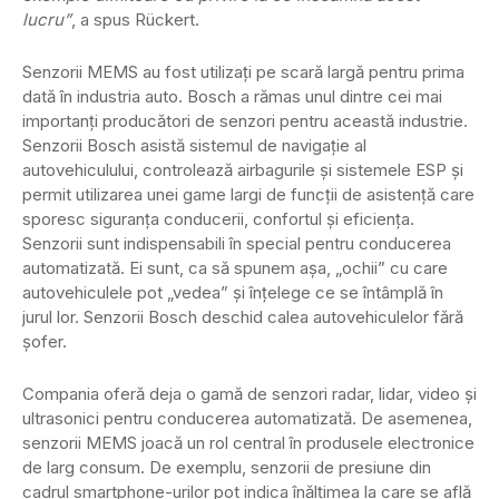
lucru”
, a spus Rückert.
Senzorii MEMS au fost utilizați pe scară largă pentru prima
dată în industria auto. Bosch a rămas unul dintre cei mai
importanți producători de senzori pentru această industrie.
Senzorii Bosch asistă sistemul de navigație al
autovehiculului, controlează airbagurile și sistemele ESP și
permit utilizarea unei game largi de funcții de asistență care
sporesc siguranța conducerii, confortul și eficiența.
Senzorii sunt indispensabili în special pentru conducerea
automatizată. Ei sunt, ca să spunem așa, „ochii” cu care
autovehiculele pot „vedea” și înțelege ce se întâmplă în
jurul lor. Senzorii Bosch deschid calea autovehiculelor fără
șofer.
Compania oferă deja o gamă de senzori radar, lidar, video și
ultrasonici pentru conducerea automatizată. De asemenea,
senzorii MEMS joacă un rol central în produsele electronice
de larg consum. De exemplu, senzorii de presiune din
cadrul smartphone-urilor pot indica înălțimea la care se află