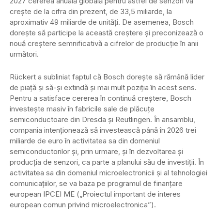
2027 cererea anuală globală pentru astfel de senzori va
crește de la cifra din prezent, de 33,5 miliarde, la
aproximativ 49 miliarde de unități. De asemenea, Bosch
dorește să participe la această creștere și preconizează o
nouă creștere semnificativă a cifrelor de producție în anii
următori.
Rückert a subliniat faptul că Bosch dorește să rămână lider
de piață și să-și extindă și mai mult poziția în acest sens.
Pentru a satisface cererea în continuă creștere, Bosch
investește masiv în fabricile sale de plăcuțe
semiconductoare din Dresda și Reutlingen. În ansamblu,
compania intenționează să investească până în 2026 trei
miliarde de euro în activitatea sa din domeniul
semiconductorilor și, prin urmare, și în dezvoltarea și
producția de senzori, ca parte a planului său de investiții. În
activitatea sa din domeniul microelectronicii și al tehnologiei
comunicațiilor, se va baza pe programul de finanțare
european IPCEI ME („Proiectul important de interes
european comun privind microelectronica”).