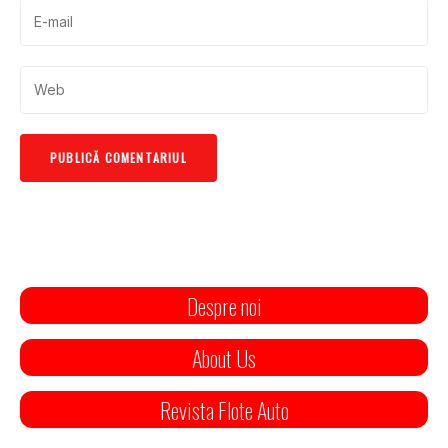
Despre noi
About Us
Revista Flote Auto