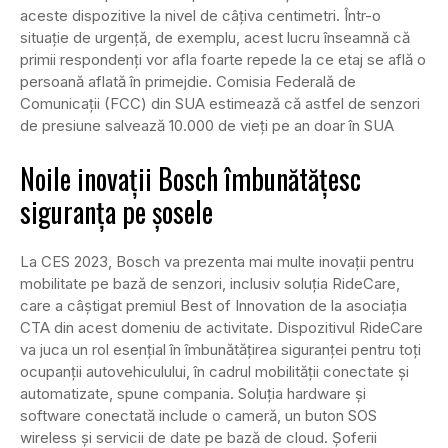
aceste dispozitive la nivel de câțiva centimetri. Într-o
situație de urgență, de exemplu, acest lucru înseamnă că
primii respondenți vor afla foarte repede la ce etaj se află o
persoană aflată în primejdie. Comisia Federală de
Comunicații (FCC) din SUA estimează că astfel de senzori
de presiune salvează 10.000 de vieți pe an doar în SUA
Noile inovații Bosch îmbunătățesc
siguranța pe șosele
La CES 2023, Bosch va prezenta mai multe inovații pentru
mobilitate pe bază de senzori, inclusiv soluția RideCare,
care a câștigat premiul Best of Innovation de la asociația
CTA din acest domeniu de activitate. Dispozitivul RideCare
va juca un rol esențial în îmbunătățirea siguranței pentru toți
ocupanții autovehiculului, în cadrul mobilității conectate și
automatizate, spune compania. Soluția hardware și
software conectată include o cameră, un buton SOS
wireless și servicii de date pe bază de cloud. Șoferii