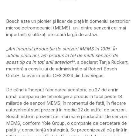
Bosch este un pionier și lider de piață în domeniul senzorilor
microelectromecanici (MEMS), unii dintre senzorii cei mai
importanți și utilizați pe scară largă de astăzi.
„Am început producția de senzori MEMS în 1995. În
ultimii cinci ani, am produs la fel de mulți senzori de
acest tip ca în toți anii anteriori”
, a declarat Tanja Rückert,
membră a consiliului de administrație al Robert Bosch
GmbH, la evenimentul CES 2023 din Las Vegas.
De când a început fabricarea acestora, cu 27 de ani în
urmă, compania de tehnologie a produs în total peste 18
miliarde de senzori MEMS; în momentul de față, în fiecare
autovehicul sunt prezenți în medie 22 de astfel de senzori.
Bosch este în prezent cel mai mare producător de senzori
MEMS, conform Yole Group, o companie de cercetare de
piață și consultanță strategică. Se preconizează că până în