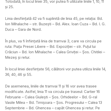
Totodată, în locul liniei 35, vor putea fi utilizate liniile 1, 10, 11
şi 25.
Linia desfiinţată 42 va fi suplinită de linia 45, pe relaţia: Bd.
Ion Mihalache – str. Buzeşti – Bd. Alex. Ioan Cuza – Bd. I. G.
Duca – Gara de Nord.
În plus, va fi înfiinţată linia de tramvai 3, care va circula pe
ruta: Piaţa Presei Libere – Bd. Expoziţiei – str. Puţul lui
Crăciun – Bd. Ion Mihalache – Calea Griviţei – Şos. Chitilei –
Mezeş şi retur.
În locul liniei desfiinţate 56, călătorii vor putea utiliza liniile 14,
36, 40, 46 şi 55.
De asemenea, liniile de tramvai 11 şi 16 vor avea trasee
modificate. Astfel, linia 11 va circula pe traseul: Cartier 16
Februarie – Calea Giuleşti – Şos. Orhideelor – Bd. G-ral
Vasile Milea – Bd. Timişoara – Şos. Progresului – Calea 13
Septembrie – Bd. Ghencea – capăt Ghencea şi retur. Pe