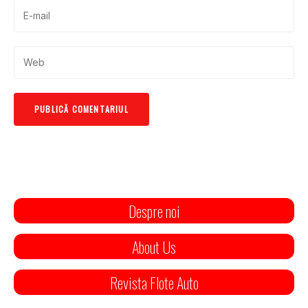
Despre noi
About Us
Revista Flote Auto