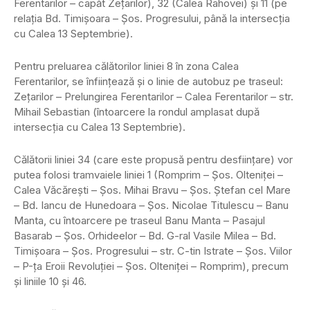
Ferentarilor – capăt Zeţarilor), 32 (Calea Rahovei) şi 11 (pe
relaţia Bd. Timişoara – Şos. Progresului, până la intersecţia
cu Calea 13 Septembrie).
Pentru preluarea călătorilor liniei 8 în zona Calea
Ferentarilor, se înfiinţează şi o linie de autobuz pe traseul:
Zeţarilor – Prelungirea Ferentarilor – Calea Ferentarilor – str.
Mihail Sebastian (întoarcere la rondul amplasat după
intersecţia cu Calea 13 Septembrie).
Călătorii liniei 34 (care este propusă pentru desfiinţare) vor
putea folosi tramvaiele liniei 1 (Romprim – Şos. Olteniţei –
Calea Văcăreşti – Şos. Mihai Bravu – Şos. Ştefan cel Mare
– Bd. Iancu de Hunedoara – Şos. Nicolae Titulescu – Banu
Manta, cu întoarcere pe traseul Banu Manta – Pasajul
Basarab – Şos. Orhideelor – Bd. G-ral Vasile Milea – Bd.
Timişoara – Şos. Progresului – str. C-tin Istrate – Şos. Viilor
– P-ţa Eroii Revoluţiei – Şos. Olteniţei – Romprim), precum
şi liniile 10 şi 46.