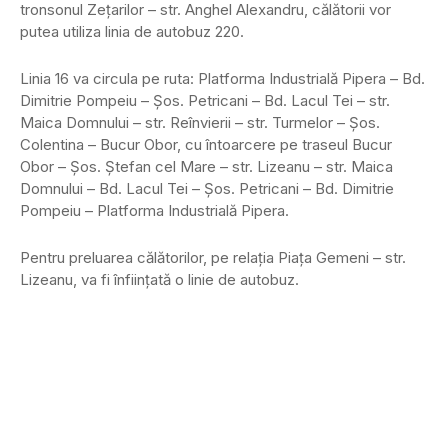
tronsonul Zeţarilor – str. Anghel Alexandru, călătorii vor
putea utiliza linia de autobuz 220.
Linia 16 va circula pe ruta: Platforma Industrială Pipera – Bd.
Dimitrie Pompeiu – Şos. Petricani – Bd. Lacul Tei – str.
Maica Domnului – str. Reînvierii – str. Turmelor – Şos.
Colentina – Bucur Obor, cu întoarcere pe traseul Bucur
Obor – Şos. Ştefan cel Mare – str. Lizeanu – str. Maica
Domnului – Bd. Lacul Tei – Şos. Petricani – Bd. Dimitrie
Pompeiu – Platforma Industrială Pipera.
Pentru preluarea călătorilor, pe relaţia Piaţa Gemeni – str.
Lizeanu, va fi înfiinţată o linie de autobuz.