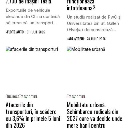
7.700 de mașini Tesla
funcționează
întotdeauna?
Exporturile de vehicule
electrice din China continuă
Un studiu realizat de PwC și
să crească, un transport
Universitatea din St. Gallen
record...
(Elveția) demonstrează...
•
FLOTE AUTO
31 IULIE 2026
•
ADA ȘTEFAN
28 IULIE 2026
Business
Transporturi
Transporturi
Afacerile din
Mobilitate urbană.
transporturi, în scădere
Schimbarea radicală din
cu 3,6% în primele 5 luni
2027 care va decide unde
din 2026
merg banii pentru