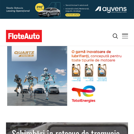
Schimbări în reţeaua de tramvaie