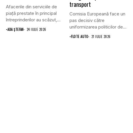
transport
Afacerile din serviciile de
piaţă prestate în principal
Comisia Europeană face un
întreprinderilor au scăzut,
pas decisiv către
în...
uniformizarea politicilor de
•
ADA ȘTEFAN
24 IULIE 2026
transport prin...
•
FLOTE AUTO
21 IULIE 2026