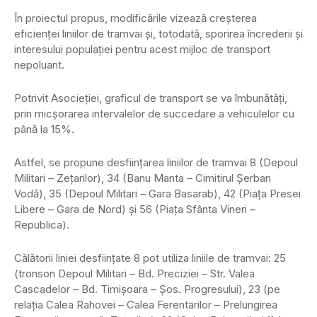
În proiectul propus, modificările vizează creşterea
eficienţei liniilor de tramvai şi, totodată, sporirea încrederii şi
interesului populaţiei pentru acest mijloc de transport
nepoluant.
Potrivit Asocieţiei, graficul de transport se va îmbunătăţi,
prin micşorarea intervalelor de succedare a vehiculelor cu
până la 15%.
Astfel, se propune desfiinţarea liniilor de tramvai 8 (Depoul
Militari – Zeţarilor), 34 (Banu Manta – Cimitirul Şerban
Vodă), 35 (Depoul Militari – Gara Basarab), 42 (Piaţa Presei
Libere – Gara de Nord) şi 56 (Piaţa Sfânta Vineri –
Republica).
Călătorii liniei desfiinţate 8 pot utiliza liniile de tramvai: 25
(tronson Depoul Militari – Bd. Preciziei – Str. Valea
Cascadelor – Bd. Timişoara – Şos. Progresului), 23 (pe
relaţia Calea Rahovei – Calea Ferentarilor – Prelungirea