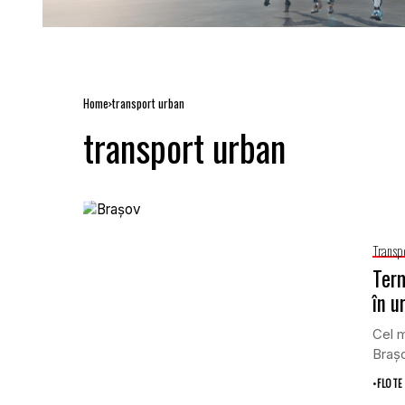
Home
transport urban
transport urban
Transp
Term
în u
Cel m
Brașo
•
FLOTE