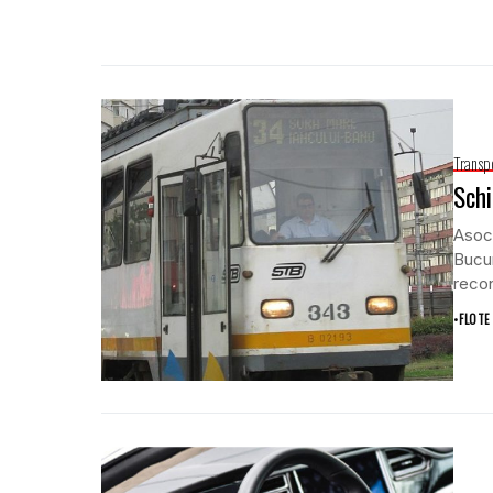
Transp
Schi
Asoci
Bucur
recon
•
FLOTE