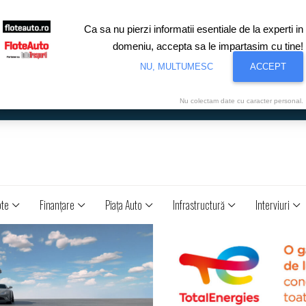
Ca sa nu pierzi informatii esentiale de la experti in
domeniu, accepta sa le impartasim cu tine!
NU, MULTUMESC
ACCEPT
Nu colectam date cu caracter personal.
ote
Finanţare
Piaţa Auto
Infrastructură
Interviuri