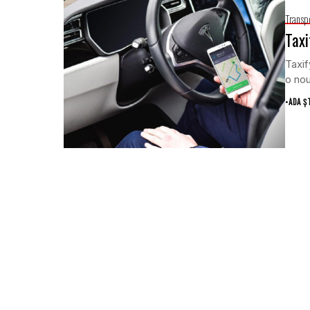
Transp
Taxi
Taxif
o nou
•
ADA Ș