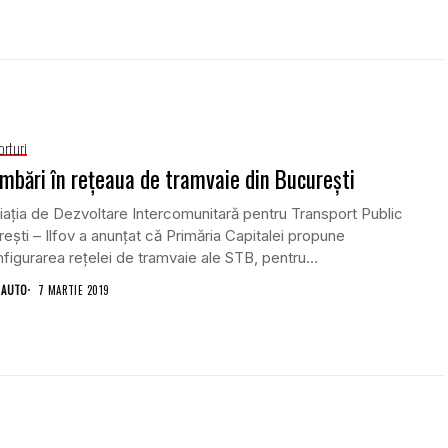
orturi
mbări în reţeaua de tramvaie din Bucureşti
aţia de Dezvoltare Intercomunitară pentru Transport Public
eşti – Ilfov a anunţat că Primăria Capitalei propune
figurarea reţelei de tramvaie ale STB, pentru...
 AUTO
7 MARTIE 2019