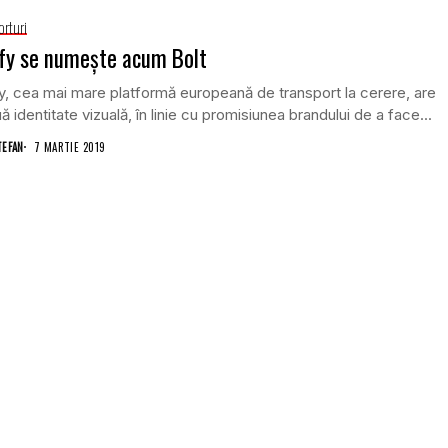
orturi
fy se numeşte acum Bolt
y, cea mai mare platformă europeană de transport la cerere, are
ă identitate vizuală, în linie cu promisiunea brandului de a face...
TEFAN
7 MARTIE 2019