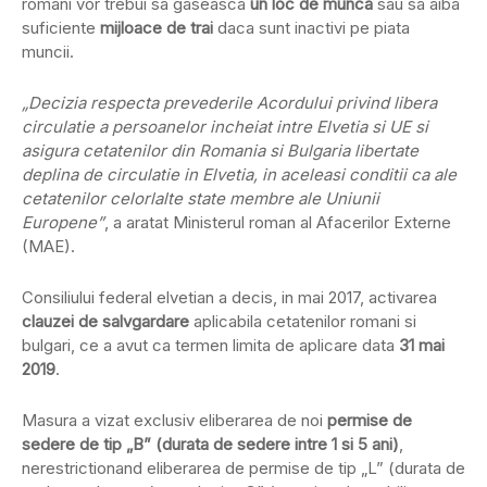
romani vor trebui sa gaseasca
un loc de munca
sau sa aiba
suficiente
mijloace de trai
daca sunt inactivi pe piata
muncii.
„Decizia respecta prevederile Acordului privind libera
circulatie a persoanelor incheiat intre Elvetia si UE si
asigura cetatenilor din Romania si Bulgaria libertate
deplina de circulatie in Elvetia, in aceleasi conditii ca ale
cetatenilor celorlalte state membre ale Uniunii
Europene”
, a aratat Ministerul roman al Afacerilor Externe
(MAE).
Consiliului federal elvetian a decis, in mai 2017, activarea
clauzei de salvgardare
aplicabila cetatenilor romani si
bulgari, ce a avut ca termen limita de aplicare data
31 mai
2019
.
Masura a vizat exclusiv eliberarea de noi
permise de
sedere de tip „B” (durata de sedere intre 1 si 5 ani)
,
nerestrictionand eliberarea de permise de tip „L” (durata de