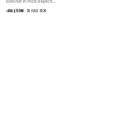
solicitat în mod explicit
Uniunii Europene...
•
ADA ȘTEFAN
28 IULIE 2026