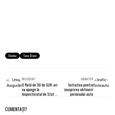
Elvetia
Taxa Drum
PRECEDENT
URMĂTOR
O flotă de 30 de SUV-uri
Initiativa pentru
va ajunge la
inasprirea obtinerii
Inspectoratul de Stat în
permisului auto
Construcţii
COMENTAȚI?