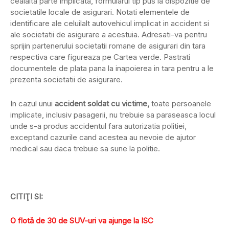
cealalta parte implicata, formularul tip pus la dispozitie de
societatile locale de asigurari. Notati elementele de
identificare ale celuilalt autovehicul implicat in accident si
ale societatii de asigurare a acestuia. Adresati-va pentru
sprijin partenerului societatii romane de asigurari din tara
respectiva care figureaza pe Cartea verde. Pastrati
documentele de plata pana la inapoierea in tara pentru a le
prezenta societatii de asigurare.
In cazul unui
accident soldat cu victime,
toate persoanele
implicate, inclusiv pasagerii, nu trebuie sa paraseasca locul
unde s-a produs accidentul fara autorizatia politiei,
exceptand cazurile cand acestea au nevoie de ajutor
medical sau daca trebuie sa sune la politie.
CITIŢI SI:
O flotă de 30 de SUV-uri va ajunge la ISC