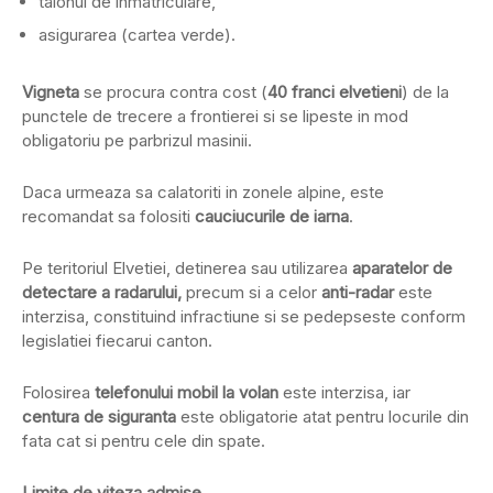
talonul de inmatriculare,
asigurarea (cartea verde).
Vigneta
se procura contra cost (
40 franci elvetieni
) de la
punctele de trecere a frontierei si se lipeste in mod
obligatoriu pe parbrizul masinii.
Daca urmeaza sa calatoriti in zonele alpine, este
recomandat sa folositi
cauciucurile de iarna
.
Pe teritoriul Elvetiei, detinerea sau utilizarea
aparatelor de
detectare a radarului,
precum si a celor
anti-radar
este
interzisa, constituind infractiune si se pedepseste conform
legislatiei fiecarui canton.
Folosirea
telefonului mobil la volan
este interzisa, iar
centura de siguranta
este obligatorie atat pentru locurile din
fata cat si pentru cele din spate.
Limite de viteza admise