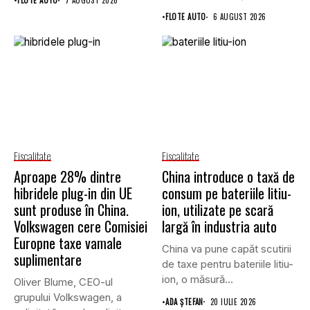
•
FLOTE AUTO
7 AUGUST 2026
Enternova Kft. din...
•
FLOTE AUTO
6 AUGUST 2026
Fiscalitate
Fiscalitate
Aproape 28% dintre
China introduce o taxă de
hibridele plug-in din UE
consum pe bateriile litiu-
sunt produse în China.
ion, utilizate pe scară
Volkswagen cere Comisiei
largă în industria auto
Europne taxe vamale
China va pune capăt scutirii
suplimentare
de taxe pentru bateriile litiu-
ion, o măsură...
Oliver Blume, CEO-ul
grupului Volkswagen, a
•
ADA ȘTEFAN
20 IULIE 2026