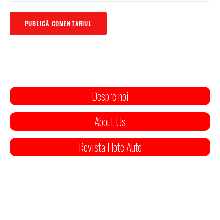
Despre noi
About Us
Revista Flote Auto