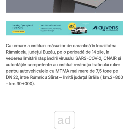
Ca urmare a instituirii măsurilor de carantină în localitatea
Râmnicelu, judeţul Buzău, pe o perioadă de 14 zile, în
vederea limitării răspândirii virusului SARS-COV-2, CNAIR şi
autorităţile competente au instituit restricţia traficului rutier
pentru autovehiculele cu MTMA mai mare de 7,5 tone pe
DN 22, între Râmnicu Sărat – limită judeţul Brăila ( km.2+800
– km.30+000).
ad