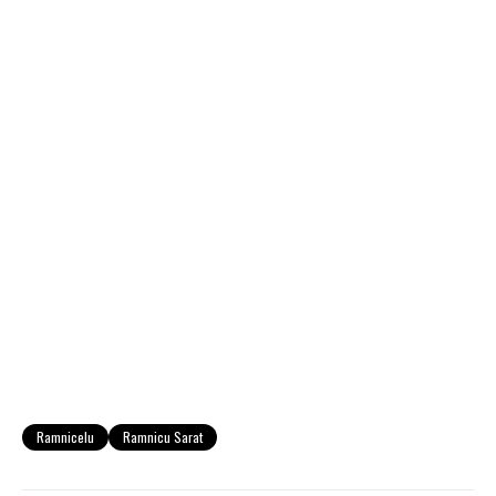
Ramnicelu
Ramnicu Sarat