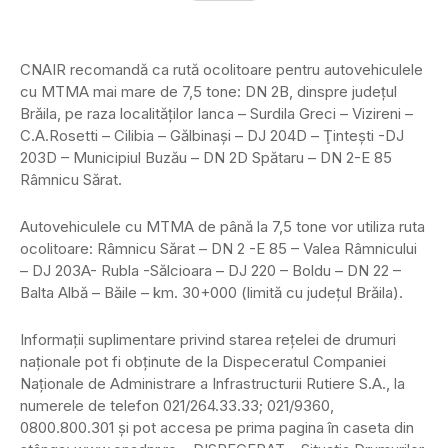
CNAIR recomandă ca rută ocolitoare pentru autovehiculele
cu MTMA mai mare de 7,5 tone: DN 2B, dinspre judeţul
Brăila, pe raza localităţilor Ianca – Surdila Greci – Vizireni –
C.A.Rosetti – Cilibia – Gălbinaşi – DJ 204D – Ţinteşti -DJ
203D – Municipiul Buzău – DN 2D Spătaru – DN 2-E 85
Râmnicu Sărat.
Autovehiculele cu MTMA de până la 7,5 tone vor utiliza ruta
ocolitoare: Râmnicu Sărat – DN 2 -E 85 – Valea Râmnicului
– DJ 203A- Rubla -Sălcioara – DJ 220 – Boldu – DN 22 –
Balta Albă – Băile – km. 30+000 (limită cu judeţul Brăila).
Informaţii suplimentare privind starea reţelei de drumuri
naţionale pot fi obţinute de la Dispeceratul Companiei
Naţionale de Administrare a Infrastructurii Rutiere S.A., la
numerele de telefon 021/264.33.33; 021/9360,
0800.800.301 şi pot accesa pe prima pagina în caseta din