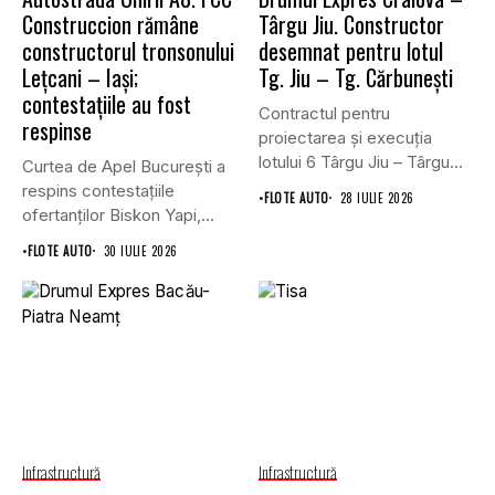
Construccion rămâne
Târgu Jiu. Constructor
constructorul tronsonului
desemnat pentru lotul
Lețcani – Iași;
Tg. Jiu – Tg. Cărbunești
contestațiile au fost
Contractul pentru
respinse
proiectarea și execuția
lotului 6 Târgu Jiu – Târgu
Curtea de Apel București a
Cărbunești,...
respins contestațiile
•
FLOTE AUTO
28 IULIE 2026
ofertanților Biskon Yapi,
Straco și...
•
FLOTE AUTO
30 IULIE 2026
Infrastructură
Infrastructură