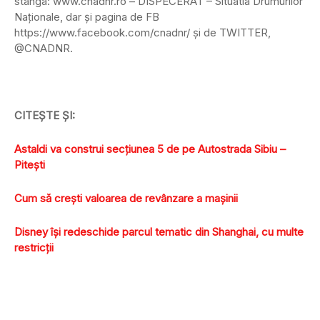
stânga: www.cnadnr.ro – DISPECERAT – Situatia Drumurilor
Naţionale, dar şi pagina de FB
https://www.facebook.com/cnadnr/ şi de TWITTER,
@CNADNR.
CITEŞTE ŞI:
Astaldi va construi secţiunea 5 de pe Autostrada Sibiu –
Piteşti
Cum să crești valoarea de revânzare a mașinii
Disney îşi redeschide parcul tematic din Shanghai, cu multe
restricţii