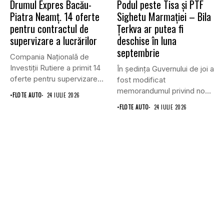
Drumul Expres Bacău-
Podul peste Tisa și PTF
Piatra Neamț. 14 oferte
Sighetu Marmației – Bila
pentru contractul de
Țerkva ar putea fi
supervizare a lucrărilor
deschise în luna
septembrie
Compania Națională de
Investiții Rutiere a primit 14
În ședința Guvernului de joi a
oferte pentru supervizarea
fost modificat
lucrărilor...
memorandumul privind noul
•
FLOTE AUTO
24 IULIE 2026
punct...
•
FLOTE AUTO
24 IULIE 2026