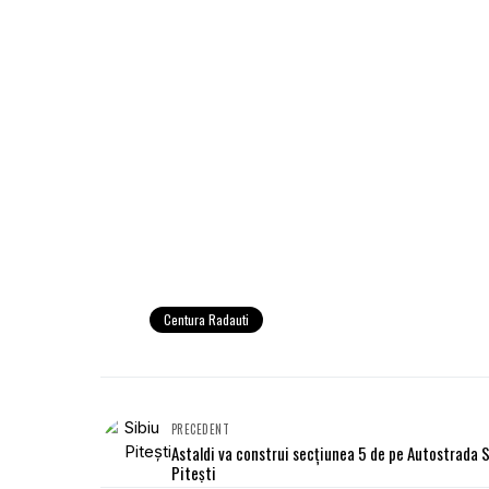
Centura Radauti
PRECEDENT
Astaldi va construi secţiunea 5 de pe Autostrada S
Piteşti