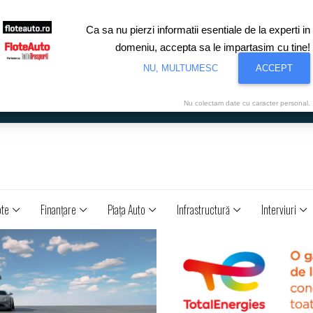
Ca sa nu pierzi informatii esentiale de la experti in
domeniu, accepta sa le impartasim cu tine!
NU, MULTUMESC
ACCEPT
Nu colectam date cu caracter personal.
ote
Finanţare
Piaţa Auto
Infrastructură
Interviuri