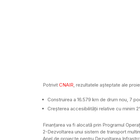
Potrivit
CNAIR
, rezultatele aşteptate ale proie
Construirea a 16.579 km de drum nou, 7 podur
Creşterea accesibilităţii relative cu minim 
Finanţarea va fi alocată prin Programul Operaţ
2-Dezvoltarea unui sistem de transport multimod
Apel de proiecte pentru Dezvoltarea Infrastrctu