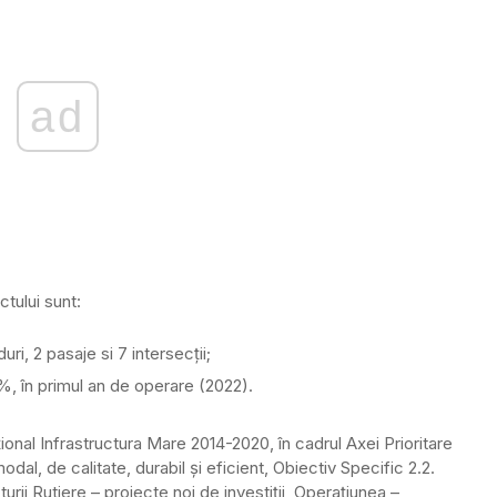
ad
ctului sunt:
i, 2 pasaje si 7 intersecţii;
2%, în primul an de operare (2022).
ional Infrastructura Mare 2014-2020, în cadrul Axei Prioritare
al, de calitate, durabil şi eficient, Obiectiv Specific 2.2.
rii Rutiere – proiecte noi de investiţii, Operaţiunea –