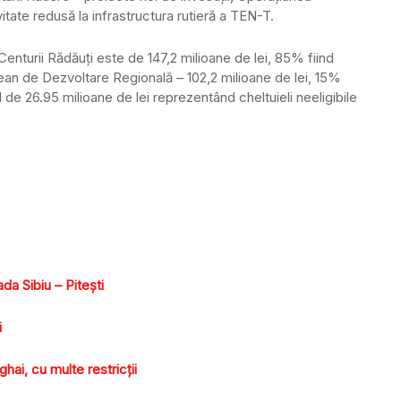
itate redusă la infrastructura rutieră a TEN-T.
Centurii Rădăuţi este de 147,2 milioane de lei, 85% fiind
ean de Dezvoltare Regională – 102,2 milioane de lei, 15%
ul de 26.95 milioane de lei reprezentând cheltuieli neeligibile
da Sibiu – Piteşti
i
hai, cu multe restricţii