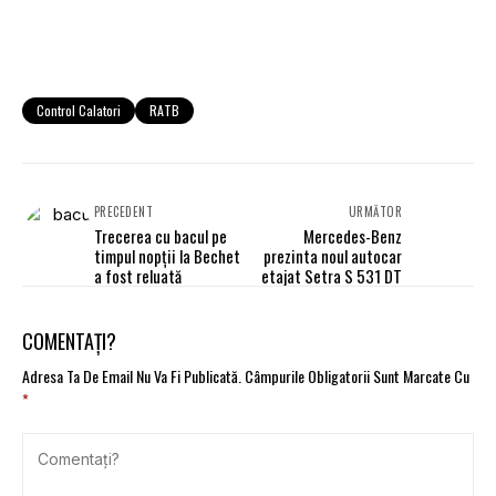
Control Calatori
RATB
PRECEDENT
URMĂTOR
Trecerea cu bacul pe
Mercedes-Benz
timpul nopţii la Bechet
prezinta noul autocar
a fost reluată
etajat Setra S 531 DT
COMENTAȚI?
Adresa Ta De Email Nu Va Fi Publicată.
Câmpurile Obligatorii Sunt Marcate Cu
*