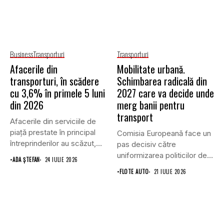
Business
Transporturi
Transporturi
Afacerile din
Mobilitate urbană.
transporturi, în scădere
Schimbarea radicală din
cu 3,6% în primele 5 luni
2027 care va decide unde
din 2026
merg banii pentru
transport
Afacerile din serviciile de
piaţă prestate în principal
Comisia Europeană face un
întreprinderilor au scăzut,
pas decisiv către
în...
uniformizarea politicilor de
•
ADA ȘTEFAN
24 IULIE 2026
transport prin...
•
FLOTE AUTO
21 IULIE 2026