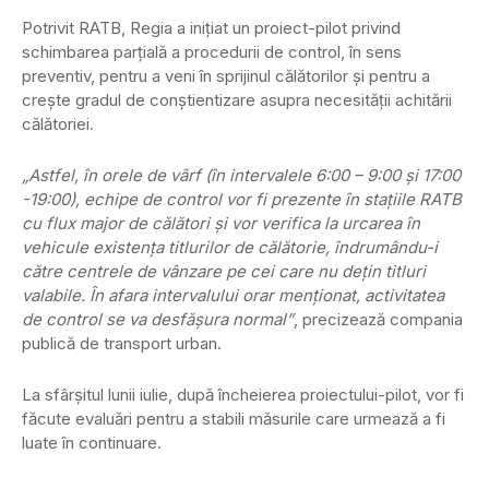
Potrivit RATB, Regia a iniţiat un proiect-pilot privind
schimbarea parţială a procedurii de control, în sens
preventiv, pentru a veni în sprijinul călătorilor şi pentru a
creşte gradul de conştientizare asupra necesităţii achitării
călătoriei.
„Astfel, în orele de vârf (în intervalele 6:00 – 9:00 şi 17:00
-19:00), echipe de control vor fi prezente în staţiile RATB
cu flux major de călători şi vor verifica la urcarea în
vehicule existenţa titlurilor de călătorie, îndrumându-i
către centrele de vânzare pe cei care nu deţin titluri
valabile. În afara intervalului orar menţionat, activitatea
de control se va desfăşura normal”
, precizează compania
publică de transport urban.
La sfârşitul lunii iulie, după încheierea proiectului-pilot, vor fi
făcute evaluări pentru a stabili măsurile care urmează a fi
luate în continuare.