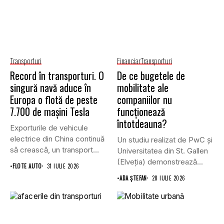
Transporturi
Financiar
Transporturi
Record în transporturi. O
De ce bugetele de
singură navă aduce în
mobilitate ale
Europa o flotă de peste
companiilor nu
7.700 de mașini Tesla
funcționează
întotdeauna?
Exporturile de vehicule
electrice din China continuă
Un studiu realizat de PwC și
să crească, un transport
Universitatea din St. Gallen
record...
(Elveția) demonstrează...
•
FLOTE AUTO
31 IULIE 2026
•
ADA ȘTEFAN
28 IULIE 2026