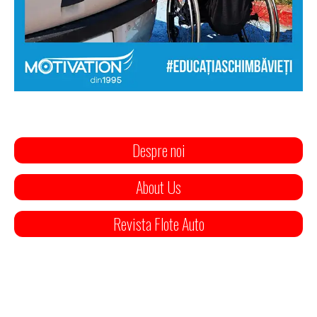
Despre noi
About Us
Revista Flote Auto