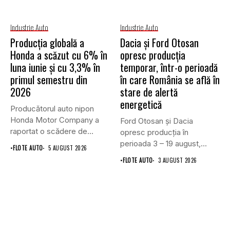
Industrie Auto
Industrie Auto
Producția globală a
Dacia și Ford Otosan
Honda a scăzut cu 6% în
opresc producția
luna iunie și cu 3,3% în
temporar, într-o perioadă
primul semestru din
în care România se află în
2026
stare de alertă
energetică
Producătorul auto nipon
Honda Motor Company a
Ford Otosan și Dacia
raportat o scădere de
opresc producția în
6,1%...
perioada 3 – 19 august,...
•
FLOTE AUTO
5 AUGUST 2026
•
FLOTE AUTO
3 AUGUST 2026