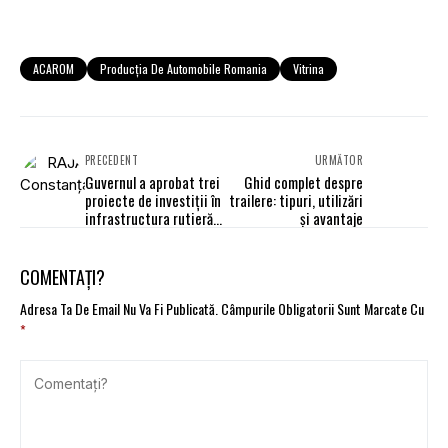
ACAROM
Producția De Automobile Romania
Vitrina
PRECEDENT
URMĂTOR
Guvernul a aprobat trei
Ghid complet despre
proiecte de investiții în
trailere: tipuri, utilizări
infrastructura rutieră,
și avantaje
cu o valoare însumată
de 2,8 miliarde de lei
COMENTAȚI?
Adresa Ta De Email Nu Va Fi Publicată.
Câmpurile Obligatorii Sunt Marcate Cu
*