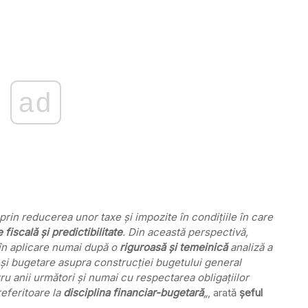
ad
prin reducerea unor taxe şi impozite în condiţiile în care
fiscală şi predictibilitate
. Din această perspectivă,
în aplicare numai după o
riguroasă şi temeinică
analiză a
e şi bugetare asupra construcţiei bugetului general
tru anii următori şi numai cu respectarea obligaţiilor
referitoare la
disciplina financiar-bugetară
„
, arată
şeful