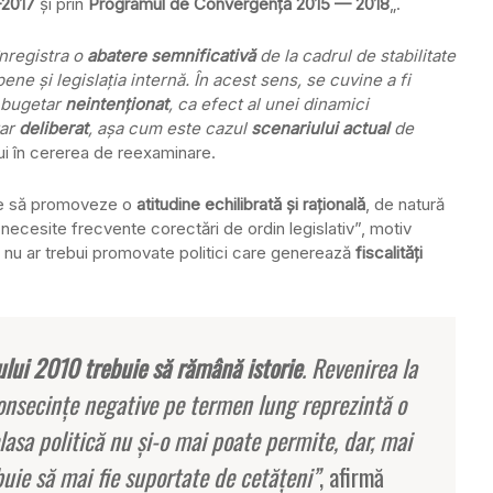
-2017
şi prin
Programul de Convergenţă 2015 — 2018
„.
înregistra o
abatere semnificativă
de la cadrul de stabilitate
pene şi legislaţia internă. În acest sens, se cuvine a fi
 bugetar
neintenţionat
, ca efect al unei dinamici
tar
deliberat
, aşa cum este cazul
scenariului actual
de
lui în cererea de reexaminare.
uie să promoveze o
atitudine echilibrată şi raţională
, de natură
ă necesite frecvente corectări de ordin legislativ”, motiv
l nu ar trebui promovate politici care generează
fiscalităţi
ului 2010 trebuie să rămână istorie
. Revenirea la
onsecinţe negative pe termen lung reprezintă o
asa politică nu şi-o mai poate permite, dar, mai
uie să mai fie suportate de cetăţeni”
, afirmă