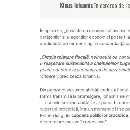
Klaus Iohannis
în cererea de r
În opinia sa, „bunăstarea economică unanim dor
cetăţenilor şi al agenţilor economici poate fi 
predictibilă pe termen lung, în concordanţă 
„
Simpla relaxare fiscală
, neînsoţită de cont
o
reaşezare sustenabilă a cheltuielilor buge
poate conduce la acumularea de dezechilibr
viitoare”
, precizează Iohannis.
Din perspectiva sustenabilităţi cadrului fiscal-
forma transmisă la promulgare, Iohannis sem
— riscurile şi vulnerabilităţile ar putea fi repr
bugetară prociclică, într-un moment cât se po
termen lung din
capcana politicilor prociclice
dezechilibre masive în recesiune”.