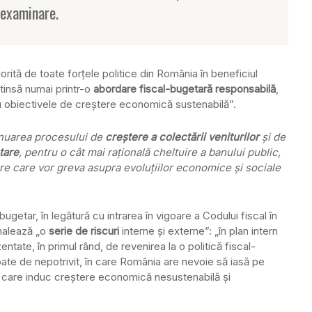
eexaminare.
ită de toate forţele politice din România în beneficiul
atinsă numai printr-o
abordare fiscal-bugetară responsabilă
,
cu obiectivele de creştere economică sustenabilă”.
inuarea procesului de
creştere a colectării veniturilor
şi de
tare
, pentru o cât mai raţională cheltuire a banului public,
e care vor greva asupra evoluţiilor economice şi sociale
bugetar, în legătură cu intrarea în vigoare a Codului fiscal în
nalează „o
serie de riscuri
interne şi externe”: „în plan intern
ezentate, în primul rând, de revenirea la o politică fiscal-
ate de nepotrivit, în care România are nevoie să iasă pe
, care induc creştere economică nesustenabilă şi