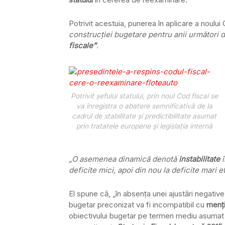
Potrivit acestuia, punerea în aplicare a noului
construcţiei bugetare pentru anii următori 
fiscale”
.
Potrivit şefului statului, prin noul Cod fiscal se
va înregistra o abatere semnificativă de la
cadrul de stabilitate şi predictibilitate asumat
prin tratatele europene şi legislaţia internă
„O asemenea dinamică denotă
instabilitate
î
deficite mici, apoi din nou la deficite mari e
El spune că, „în absenţa unei ajustări negative
bugetar preconizat va fi incompatibil cu
menţi
obiectivului bugetar pe termen mediu asumat