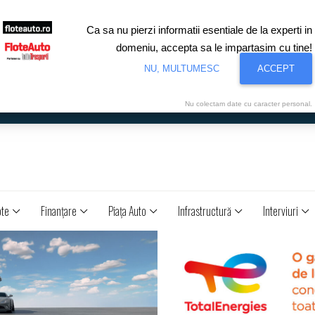
Ca sa nu pierzi informatii esentiale de la experti in
domeniu, accepta sa le impartasim cu tine!
NU, MULTUMESC
ACCEPT
Nu colectam date cu caracter personal.
ote
Finanţare
Piaţa Auto
Infrastructură
Interviuri