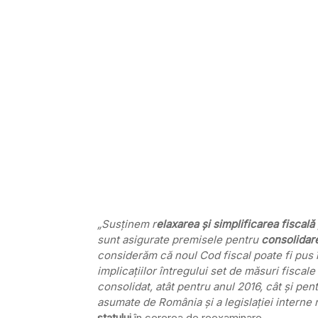
„Susţinem r
elaxarea şi simplificarea fiscală
sunt asigurate premisele pentru
consolidare 
considerăm că noul Cod fiscal poate fi pus 
implicaţiilor întregului set de măsuri fiscal
consolidat, atât pentru anul 2016, cât şi pen
asumate de România şi a legislaţiei interne 
statului
în cererea de reexaminare.