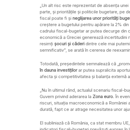
„Un alt risc este reprezentat de absenţa unei
parte, şi priorităţile şi politicile bugetare, pe 
fiscal poate fi şi
neglijarea unor priorităţi bu
creştere a bugetului pentru apărare la 2% din 
cadrului fiscal-bugetar ar putea decurge din co
economică a Greciei generează incertitudini ma
resimţi
şocuri şi căderi
dintre cele mai puterni
semnificativ”, se arată în cererea de reexami
Totodată, preşedintele semnalează că „prom
în dauna investiţilor
ar putea supralicita aportu
afecta şi competitivitatea şi balanţa externă 
„Nu în ultimul rând, actualul scenariu fiscal-b
Guvern privind aderarea la
Zona euro
. În even
riscuri, situaţia macroeconomică a României ar 
durată, fapt ce ar atrage necesitatea unor ajus
El subliniază că România, ca stat membru UE
indicatori fiscali-bugetari prevăzuţi expres în 