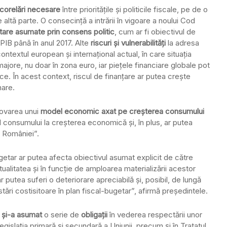
corelări necesare
între priorităţile şi politicile fiscale, pe de o
de altă parte. O consecinţă a intrării în vigoare a noului Cod
getare asumate prin consens politic
, cum ar fi obiectivul de
PIB până în anul 2017. Alte
riscuri şi vulnerabilităţi
la adresa
ntextul european şi internaţional actual, în care situaţia
jore, nu doar în zona euro, iar pieţele financiare globale pot
ce. În acest context, riscul de finanţare ar putea creşte
nare.
ovarea unui
model economic axat pe creşterea consumului
l consumului la creşterea economică şi, în plus, ar putea
a României”.
ugetar ar putea afecta obiectivul asumat explicit de către
tualitatea şi în funcţie de amploarea materializării acestor
putea suferi o deteriorare apreciabilă şi, posibil, de lungă
tări costisitoare în plan fiscal-bugetar”, afirmă preşedintele.
,
şi-a asumat
o serie de
obligaţii
în vederea respectării unor
legislaţia primară şi secundară a Uniunii, precum şi în Tratatul