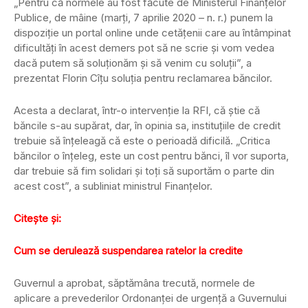
„Pentru că normele au fost făcute de Ministerul Finanţelor
Publice, de mâine (marţi, 7 aprilie 2020 – n. r.) punem la
dispoziţie un portal online unde cetăţenii care au întâmpinat
dificultăţi în acest demers pot să ne scrie şi vom vedea
dacă putem să soluţionăm şi să venim cu soluţii”, a
prezentat Florin Cîţu soluţia pentru reclamarea băncilor.
Acesta a declarat, într-o intervenţie la RFI, că ştie că
băncile s-au supărat, dar, în opinia sa, instituţiile de credit
trebuie să înţeleagă că este o perioadă dificilă. „Critica
băncilor o înţeleg, este un cost pentru bănci, îl vor suporta,
dar trebuie să fim solidari şi toţi să suportăm o parte din
acest cost”, a subliniat ministrul Finanţelor.
Citeşte şi:
Cum se derulează suspendarea ratelor la credite
Guvernul a aprobat, săptămâna trecută, normele de
aplicare a prevederilor Ordonanţei de urgenţă a Guvernului