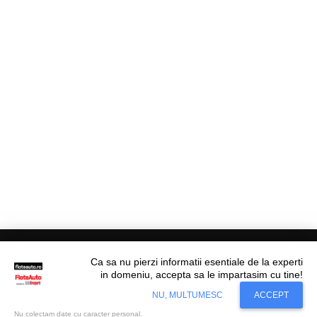
Ca sa nu pierzi informatii esentiale de la experti
in domeniu, accepta sa le impartasim cu tine!
Situl nostru utilizeaza cookies. Ce inseamna
© Flote Auto. Toate drepturile rezervate.
Accept
NU, MULTUMESC
ACCEPT
cookie?
Aflati mai mult...
Editorial
Asigurări
Fiscalitate
Juridic
Financiar
Analize De Piață
Transporturi
Nu colectam date cu caracter personal.