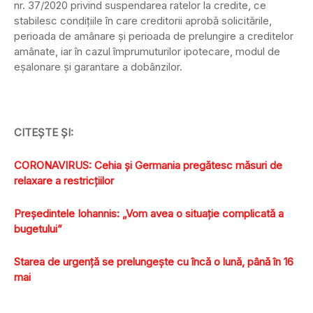
nr. 37/2020 privind suspendarea ratelor la credite, ce
stabilesc condiţiile în care creditorii aprobă solicitările,
perioada de amânare şi perioada de prelungire a creditelor
amânate, iar în cazul împrumuturilor ipotecare, modul de
eşalonare şi garantare a dobânzilor.
CITEŞTE ŞI:
CORONAVIRUS: Cehia şi Germania pregătesc măsuri de
relaxare a restricţiilor
Preşedintele Iohannis: „Vom avea o situaţie complicată a
bugetului”
Starea de urgenţă se prelungeşte cu încă o lună, până în 16
mai