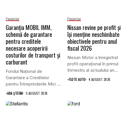
Financiar
Financiar
Garanţia MOBIL IMM,
Nissan revine pe profit și
schemă de garantare
își menține neschimbate
pentru creditele
obiectivele pentru anul
necesare acoperirii
fiscal 2026
costurilor de transport şi
Nissan Motor a înregistrat
carburant
profit operațional în primul
trimestru al actualului an...
Fondul Național de
Garantare a Creditelor
•
FLOTE AUTO
4 AUGUST 2026
pentru Întreprinderile Mici și
Mijlocii (FNGCIMM)...
•
ADA ȘTEFAN
5 AUGUST 2026