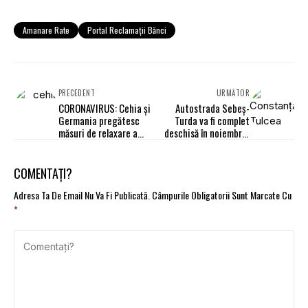
Amanare Rate
Portal Reclamaţii Bănci
PRECEDENT
URMĂTOR
CORONAVIRUS: Cehia şi
Autostrada Sebeş-
Germania pregătesc
Turda va fi complet
măsuri de relaxare a
deschisă în noiembrie
restricţiilor
2020
COMENTAȚI?
Adresa Ta De Email Nu Va Fi Publicată.
Câmpurile Obligatorii Sunt Marcate Cu
*