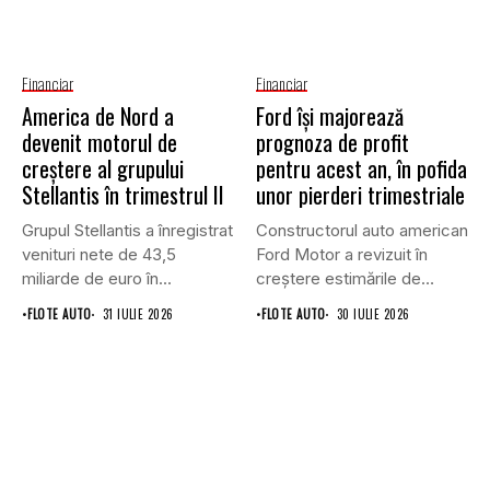
Financiar
Financiar
America de Nord a
Ford își majorează
devenit motorul de
prognoza de profit
creștere al grupului
pentru acest an, în pofida
Stellantis în trimestrul II
unor pierderi trimestriale
Grupul Stellantis a înregistrat
Constructorul auto american
venituri nete de 43,5
Ford Motor a revizuit în
miliarde de euro în...
creștere estimările de
profit...
•
FLOTE AUTO
31 IULIE 2026
•
FLOTE AUTO
30 IULIE 2026