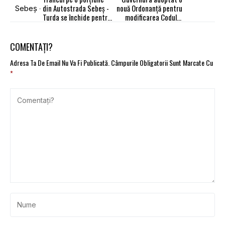
din Autostrada Sebeş -
nouă Ordonanță pentru
Turda se închide pentru
modificarea Codului
30 de zile
Rutier. Care sunt
schimbările
COMENTAȚI?
Adresa Ta De Email Nu Va Fi Publicată.
Câmpurile Obligatorii Sunt Marcate Cu
*