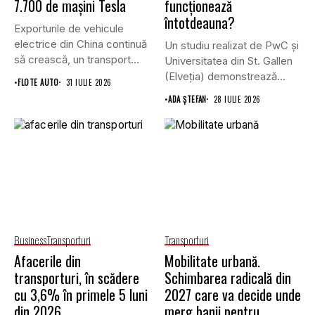
7.700 de mașini Tesla
funcționează
întotdeauna?
Exporturile de vehicule
electrice din China continuă
Un studiu realizat de PwC și
să crească, un transport
Universitatea din St. Gallen
record...
(Elveția) demonstrează...
•
FLOTE AUTO
31 IULIE 2026
•
ADA ȘTEFAN
28 IULIE 2026
Business
Transporturi
Transporturi
Afacerile din
Mobilitate urbană.
transporturi, în scădere
Schimbarea radicală din
cu 3,6% în primele 5 luni
2027 care va decide unde
din 2026
merg banii pentru