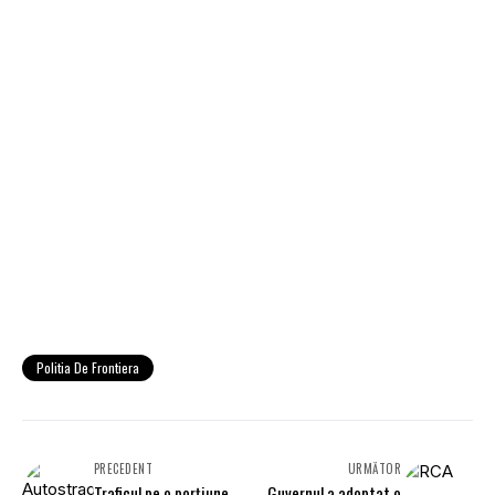
Politia De Frontiera
PRECEDENT
URMĂTOR
Traficul pe o porțiune
Guvernul a adoptat o