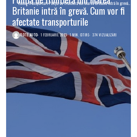
Home
Transporturi
Poliţia de frontieră din Marea Britanie intră în grevă.
Britanie intră în grevă. Cum vor fi
Cum vor fi afectate transporturile
afectate transporturile
FLOTE AUTO
1 FEBRUARIE 2023
1 MIN. CITIRE
374 VIZUALIZĂRI