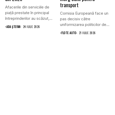
transport
Afacerile din serviciile de
piaţă prestate în principal
Comisia Europeană face un
întreprinderilor au scăzut,
pas decisiv către
în...
uniformizarea politicilor de
•
ADA ȘTEFAN
24 IULIE 2026
transport prin...
•
FLOTE AUTO
21 IULIE 2026