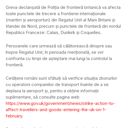
Greva declanșată de Poliţia de frontieră britanică va afecta
toate punctele de trecere a frontierei internaţionale
(maritim şi aeroporturi) din Regatul Unit al Marii Britanii şi
Irlandei de Nord, precum şi punctele de frontieră din nordul
Republicii Franceze: Calais, Dunkirk şi Coquelles.
Persoanele care urmează să călătorească dinspre sau
înspre Regatul Unit, în perioada menţionată, se vor
confrunta cu timpi de aşteptare mai lungi la controlul la
frontieră.
Cetăţenii români sunt sfătuiţi să verifice situaţia zborurilor
cu operatorii companiilor de transport înainte de a se
deplasa la aeroport şi, pentru a obţine informaţii
suplimentare, să consulte pagina web
https://www.gov.uk/government/news/strike-action-to-
affect-travellers-and-goods-entering-the-uk-on-1-
february
.