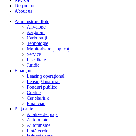
Revista
Despre noi
About us
Administrare flote
Anvelope
Asigurări
Carburanţi
Tehnologie
Monitorizare și aplicații
Service
Fiscalitate
Juridic
Finanţare
Leasing operaţional
Leasing financiar
Fonduri publice
Credite
Car sharing
Financiar
Piaţa auto
Analize de piață
Auto rulate
Autoturisme
Flotă verde