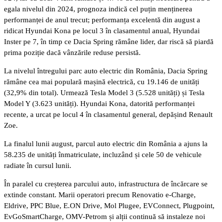
egala nivelul din 2024, prognoza indică cel puțin menținerea
performanței de anul trecut; performanța excelentă din august a
ridicat Hyundai Kona pe locul 3 în clasamentul anual, Hyundai
Inster pe 7, în timp ce Dacia Spring rămâne lider, dar riscă să piardă
prima poziție dacă vânzările reduse persistă.
La nivelul întregului parc auto electric din România, Dacia Spring
rămâne cea mai populară mașină electrică, cu 19.146 de unități
(32,9% din total). Urmează Tesla Model 3 (5.528 unități) și Tesla
Model Y (3.623 unități). Hyundai Kona, datorită performanței
recente, a urcat pe locul 4 în clasamentul general, depășind Renault
Zoe.
La finalul lunii august, parcul auto electric din România a ajuns la
58.235 de unități înmatriculate, incluzând și cele 50 de vehicule
radiate în cursul lunii.
În paralel cu creșterea parcului auto, infrastructura de încărcare se
extinde constant. Marii operatori precum Renovatio e-Charge,
Eldrive, PPC Blue, E.ON Drive, Mol Plugee, EVConnect, Plugpoint,
EvGoSmartCharge, OMV-Petrom și alții continuă să instaleze noi