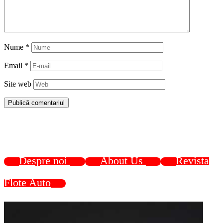
Nume
*
Email
*
Site web
Despre noi
About Us
Revista
Flote Auto