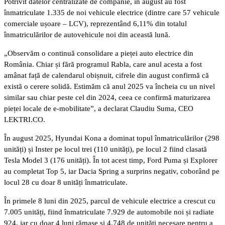
Potrivit datelor centralizate de companie, în august au fost
înmatriculate 1.335 de noi vehicule electrice (dintre care 57 vehicule
comerciale ușoare – LCV), reprezentând 6,11% din totalul
înmatriculărilor de autovehicule noi din această lună.
„Observăm o continuă consolidare a pieței auto electrice din
România. Chiar și fără programul Rabla, care anul acesta a fost
amânat față de calendarul obișnuit, cifrele din august confirmă că
există o cerere solidă. Estimăm că anul 2025 va încheia cu un nivel
similar sau chiar peste cel din 2024, ceea ce confirmă maturizarea
pieței locale de e-mobilitate”, a declarat Claudiu Suma, CEO
LEKTRI.CO.
În august 2025, Hyundai Kona a dominat topul înmatriculărilor (298
unități) și Inster pe locul trei (110 unități), pe locul 2 fiind clasată
Tesla Model 3 (176 unități). În tot acest timp, Ford Puma și Explorer
au completat Top 5, iar Dacia Spring a surprins negativ, coborând pe
locul 28 cu doar 8 unități înmatriculate.
În primele 8 luni din 2025, parcul de vehicule electrice a crescut cu
7.005 unități, fiind înmatriculate 7.929 de automobile noi și radiate
924, iar cu doar 4 luni rămase și 4.748 de unități necesare pentru a