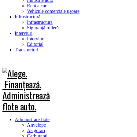
Industrie auto
Rent a car
Vehicule comerciale uşoare
Infrastructură
Infrastructură
Siguranţă rutieră
Interviuri
Interviuri
Editorial
Transporturi
Administrare flote
Anvelope
Asigurări
Carburanţi