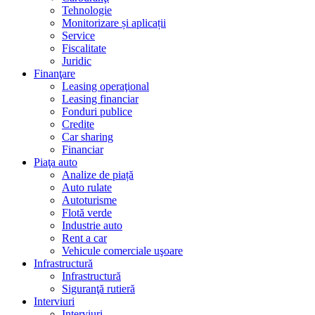
Tehnologie
Monitorizare și aplicații
Service
Fiscalitate
Juridic
Finanţare
Leasing operaţional
Leasing financiar
Fonduri publice
Credite
Car sharing
Financiar
Piaţa auto
Analize de piață
Auto rulate
Autoturisme
Flotă verde
Industrie auto
Rent a car
Vehicule comerciale uşoare
Infrastructură
Infrastructură
Siguranţă rutieră
Interviuri
Interviuri