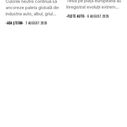
Tesla pe piața europeană au
Culorile neutre continuă să
înregistrat evoluții extrem
ancoreze paleta globală din
de...
industria auto, albul, griul...
•
FLOTE AUTO
6 AUGUST 2026
•
ADA ȘTEFAN
7 AUGUST 2026