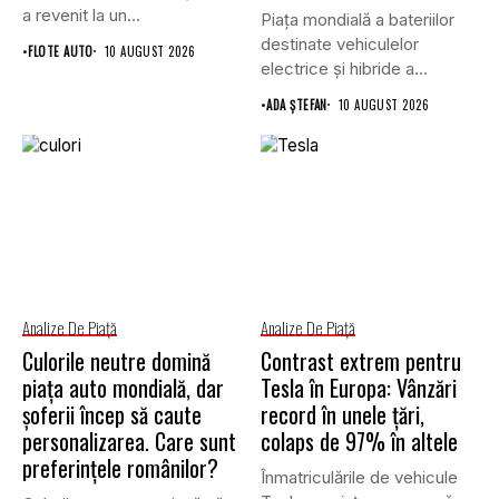
a revenit la un...
Piața mondială a bateriilor
destinate vehiculelor
•
FLOTE AUTO
10 AUGUST 2026
electrice și hibride a
înregistrat o...
•
ADA ȘTEFAN
10 AUGUST 2026
Analize De Piață
Analize De Piață
Culorile neutre domină
Contrast extrem pentru
piața auto mondială, dar
Tesla în Europa: Vânzări
șoferii încep să caute
record în unele țări,
personalizarea. Care sunt
colaps de 97% în altele
preferințele românilor?
Înmatriculările de vehicule