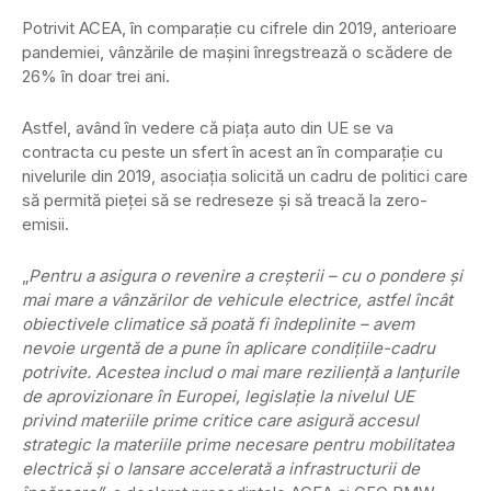
Potrivit ACEA, în comparație cu cifrele din 2019, anterioare
pandemiei, vânzările de mașini înregstrează o scădere de
26% în doar trei ani.
Astfel, având în vedere că piața auto din UE se va
contracta cu peste un sfert în acest an în comparație cu
nivelurile din 2019, asociația solicită un cadru de politici care
să permită pieței să se redreseze și să treacă la zero-
emisii.
„
Pentru a asigura o revenire a creșterii – cu o pondere și
mai mare a vânzărilor de vehicule electrice, astfel încât
obiectivele climatice să poată fi îndeplinite – avem
nevoie urgentă de a pune în aplicare condițiile-cadru
potrivite. Acestea includ o mai mare reziliență a lanțurile
de aprovizionare în Europei, legislație la nivelul UE
privind materiile prime critice care asigură accesul
strategic la materiile prime necesare pentru mobilitatea
electrică și o lansare accelerată a infrastructurii de