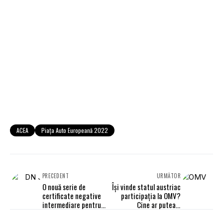
ACEA
Piața Auto Europeană 2022
PRECEDENT
URMĂTOR
O nouă serie de
Își vinde statul austriac
certificate negative
participația la OMV?
intermediare pentru
Cine ar putea fi
antreprenori a fost
principalul acționar al
emisă de CNAIR
Petrom