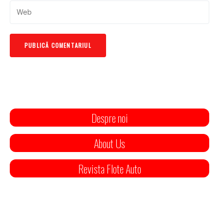
Despre noi
About Us
Revista Flote Auto