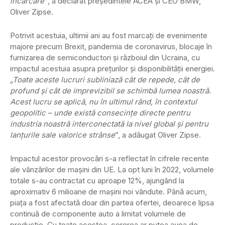
încărcare”
, a declarat președintele ACEA și CEO BMW,
Oliver Zipse.
Potrivit acestuia, ultimii ani au fost marcați de evenimente
majore precum Brexit, pandemia de coronavirus, blocaje în
furnizarea de semiconductori și războiul din Ucraina, cu
impactul acestuia asupra prețurilor și disponibilității energiei.
„Toate aceste lucruri subliniază cât de repede, cât de
profund și cât de imprevizibil se schimbă lumea noastră.
Acest lucru se aplică, nu în ultimul rând, în contextul
geopolitic – unde există consecințe directe pentru
industria noastră interconectată la nivel global și pentru
lanțurile sale valorice strânse
”, a adăugat Oliver Zipse.
Impactul acestor provocări s-a reflectat în cifrele recente
ale vânzărilor de mașini din UE. La opt luni în 2022, volumele
totale s-au contractat cu aproape 12%, ajungând la
aproximativ 6 milioane de mașini noi vândute. Până acum,
piața a fost afectată doar din partea ofertei, deoarece lipsa
continuă de componente auto a limitat volumele de
producție. Cu toate acestea, cererea ar putea avea de