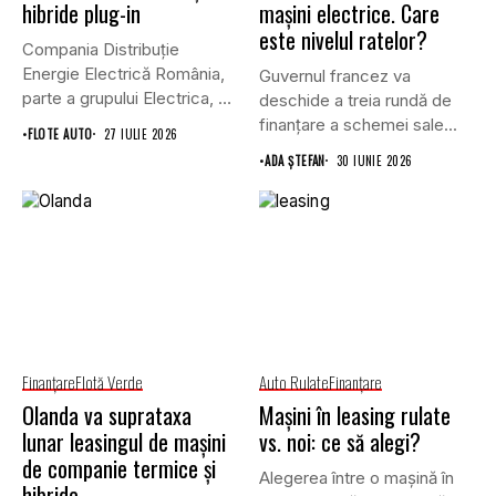
hibride plug-in
mașini electrice. Care
este nivelul ratelor?
Compania Distribuție
Energie Electrică România,
Guvernul francez va
parte a grupului Electrica, va
deschide a treia rundă de
achiziționa, prin...
finanțare a schemei sale...
•
FLOTE AUTO
27 IULIE 2026
•
ADA ȘTEFAN
30 IUNIE 2026
Finanţare
Flotă Verde
Auto Rulate
Finanţare
Olanda va suprataxa
Mașini în leasing rulate
lunar leasingul de mașini
vs. noi: ce să alegi?
de companie termice și
Alegerea între o mașină în
hibride