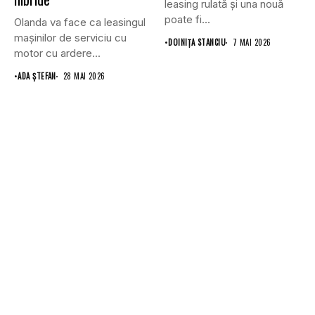
leasing rulată și una nouă
poate fi...
Olanda va face ca leasingul
mașinilor de serviciu cu
•
DOINIŢA STANCIU
7 MAI 2026
motor cu ardere...
•
ADA ȘTEFAN
28 MAI 2026