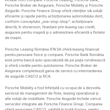
Porsche Broker de Asigurare, Porsche Mobility şi Porsche
Asigurări. Porsche Finance Group oferă clienţilor săi soluţii
eficiente şi rapide pentru achiziţionarea automobilului dorit,
conform conceptului „one-stop-shop”: achiziţionare
directă, în showroom, finanţare prin leasing sau credit,
asigurare pentru maşină şi o administrare eficientă a flotelor
de maşini.
Porsche Leasing România IFN SA oferă leasing financiar
pentru persoane fizice şi companii. Porsche Bank România
este prima bancă auto specializată de pe piaţa românească
şi oferă credite pentru autoturisme. Porsche Broker de
Asigurare completează gama de servicii cu intermedierea
de asigurări CASCO şi RCA.
Porsche Mobility a fost înfiinţată cu scopul de a dezvolta
serviciul de management de flote, leasing operaţional şi
alte soluţii de mobilitate. Porsche Asigurări închide cercul
serviciilor integrate ale Porsche Finance Group. Compania
oferă asigurarea CASCO, valabilă în toată Europa, pentru