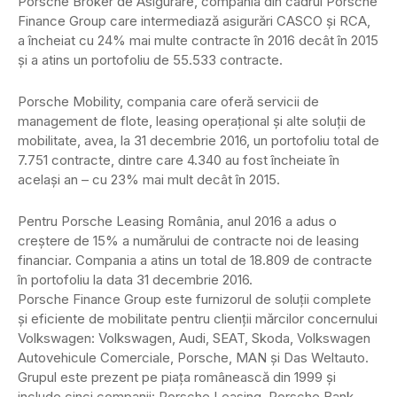
Porsche Broker de Asigurare, compania din cadrul Porsche
Finance Group care intermediază asigurări CASCO şi RCA,
a încheiat cu 24% mai multe contracte în 2016 decât în 2015
şi a atins un portofoliu de 55.533 contracte.
Porsche Mobility, compania care oferă servicii de
management de flote, leasing operaţional şi alte soluţii de
mobilitate, avea, la 31 decembrie 2016, un portofoliu total de
7.751 contracte, dintre care 4.340 au fost încheiate în
acelaşi an – cu 23% mai mult decât în 2015.
Pentru Porsche Leasing România, anul 2016 a adus o
creştere de 15% a numărului de contracte noi de leasing
financiar. Compania a atins un total de 18.809 de contracte
în portofoliu la data 31 decembrie 2016.
Porsche Finance Group este furnizorul de soluţii complete
şi eficiente de mobilitate pentru clienţii mărcilor concernului
Volkswagen: Volkswagen, Audi, SEAT, Skoda, Volkswagen
Autovehicule Comerciale, Porsche, MAN şi Das Weltauto.
Grupul este prezent pe piaţa românească din 1999 şi
include cinci companii: Porsche Leasing, Porsche Bank,