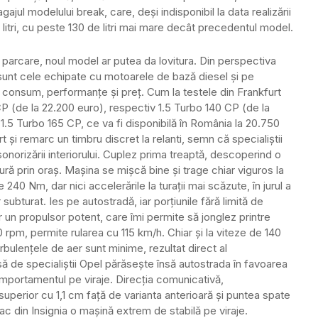
ajul modelului break, care, deși indisponibil la data realizării
litri, cu peste 130 de litri mai mare decât precedentul model.
n parcare, noul model ar putea da lovitura. Din perspectiva
e sunt cele echipate cu motoarele de bază diesel și pe
e consum, performanțe și preț. Cum la testele din Frankfurt
 CP (de la 22.200 euro), respectiv 1.5 Turbo 140 CP (de la
1.5 Turbo 165 CP, ce va fi disponibilă în România la 20.750
 și remarc un timbru discret la relanti, semn că specialiștii
norizării interiorului. Cuplez prima treaptă, descoperind o
ură prin oraș. Mașina se mișcă bine și trage chiar viguros la
0 Nm, dar nici accelerările la turații mai scăzute, în jurul a
 subturat. Ies pe autostradă, iar porțiunile fără limită de
 un propulsor potent, care îmi permite să jonglez printre
rpm, permite rularea cu 115 km/h. Chiar și la viteze de 140
urbulențele de aer sunt minime, rezultat direct al
ă de specialiștii Opel părăsește însă autostrada în favoarea
omportamentul pe viraje. Direcția comunicativă,
perior cu 1,1 cm față de varianta anterioară și puntea spate
ac din Insignia o mașină extrem de stabilă pe viraje.