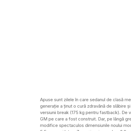
Apuse sunt zilele în care sedanul de clasă me
generație a ținut o cură zdravănă de slăbire ș
versiunii break (175 kg pentru fastback). De 
GM pe care a fost construit. Dar, pe lângă gr
modifice spectaculos dimensiunile noului mode