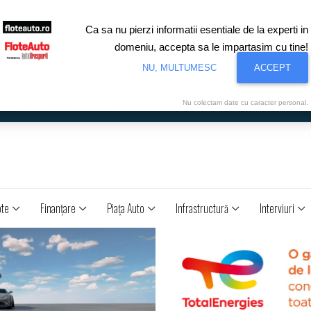
Ca sa nu pierzi informatii esentiale de la experti in
domeniu, accepta sa le impartasim cu tine!
NU, MULTUMESC
ACCEPT
Nu colectam date cu caracter personal.
ote
Finanţare
Piaţa Auto
Infrastructură
Interviuri