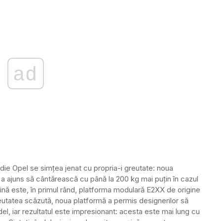
ad
die Opel se simțea jenat cu propria-i greutate: noua
i a ajuns să cântărească cu până la 200 kg mai puțin în cazul
vină este, în primul rând, platforma modulară E2XX de origine
eutatea scăzută, noua platformă a permis designerilor să
l, iar rezultatul este impresionant: acesta este mai lung cu