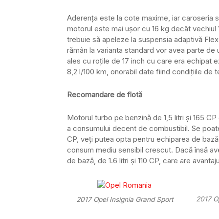
Aderența este la cote maxime, iar caroseria s
motorul este mai ușor cu 16 kg decât vechiul 1
trebuie să apeleze la suspensia adaptivă FlexRi
rămân la varianta standard vor avea parte de 
ales cu roțile de 17 inch cu care era echipa
8,2 l/100 km, onorabil date fiind condițiile de t
Recomandare de flotă
Motorul turbo pe benzină de 1,5 litri și 165 CP
a consumului decent de combustibil. Se poate,
CP, veți putea opta pentru echiparea de bază,
consum mediu sensibil crescut. Dacă însă aveț
de bază, de 1.6 litri și 110 CP, care are avant
2017 Op
2017 Opel Insignia Grand Sport