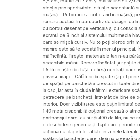
5,5 cm, mai lat cu 7 cm și mai scund cu 2,9 c
atenția prin sportivitate, situație accentuată 
mașină… Reformulez: coborând în mașină, pe
remarc același limbaj sportiv de design, cu lin
cu bordul desenat pe verticală și cu consola
ecranul de 8 inch al sistemului multimedia Navi 
care se mișcă cursiv. Nu te poți pierde prin me
menire este să te scoată în meniul principal. Î
mă încântă. Firește, materialele tari n-au pără
accesibile mâinii. Remarc încântat și spațiile
1,5 litri în ușile din față, cotieră centrală care a
privesc înapoi. Călătorii din spate își pot pune 
ce spațiul pe banchetă a crescut în toate dire
la cap, iar asta în ciuda înălțimii exterioare s
petrecere pe banchetă, într-atât de bine se og
interior. Doar vizibilitatea este puțin limitată
1,40 metri disponibilă opțional creează o atmosf
portbagajul care, cu ai săi 490 de litri, nu se r
o deschidere generoasă, fapt care permite în
acționarea clapetelor aflate în zonele lateral
spătarului banchetei care, deși nu creează o 