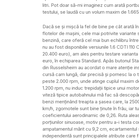
litri. Pot doar să-mi imaginez cum arată portbag
testului, se laudă cu un volum maxim de 1.665 
Dacă se și mișcă la fel de bine pe cât arată î
flotelor de mașini, cele mai potrivite variant
benzină, care oferă cel mai bun echilibru într
nu au fost disponibile versiunile 1.6 CDTI 110
20.400 euro), am ales pentru testare varianta 
euro, în echiparea Standard. Apăs butonul Start
din Russelsheim au acordat o mare atenție inso
cursă cam lungă, dar precisă și pornesc la o t
peste 2.000 rpm, unde atinge cuplul maxim de 24
1.200 rpm, nu induc trepidații tipice unui motor
viteză tipice autobahnului mă fac să descopăr
benzi menținând treapta a șasea care, la 2500 
km/h, zgomotele sunt bine ținute în frâu, iar t
coeficientului aerodinamic de 0,26. Ruta aleas
porțiunilor sinuoase, motiv pentru a-i testa c
ampatamentul mărit cu 9,2 cm, ecartamentul su
independentă sunt principalele atribute care f