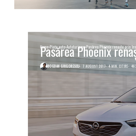
Pasărea Phoenix renaș
Home
Piaţa auto
Autoturisme
Pasărea Phoenix renaște prin Ins
BOGDAN GRIGORESCU
7 AUGUST 2017
4 MIN. CITIRE
46