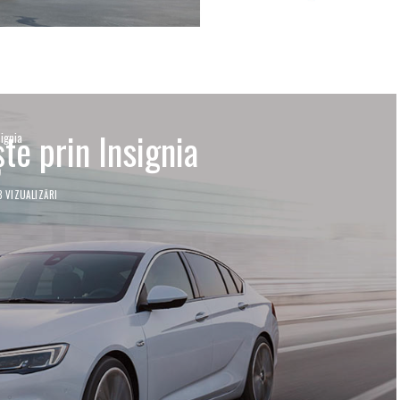
te prin Insignia
ignia
3 VIZUALIZĂRI