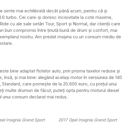
e simte mai echilibrată decât până acum, pentru că și
.6 turbo. Cei care-și doresc incisivitate la cote maxime,
de cu ale sale setări Tour, Sport și Normal, dar clienții care
un bun compromis între ținută bună de drum și confort, mai
t exemplarul nostru. Am predat mașina cu un consum mediu de
estare.
 este bine adaptat flotelor auto, prin prisma taxelor reduse și
 însă, și mai bine: alegând același motor în versiunea de 140
 Standard, care pornește de la 20.600 euro, cu prețul unui
i multe drumuri de făcut, puteți opta pentru motorul diesel
ajul unui consum declarat mai redus.
el Insignia Grand Sport
2017 Opel Insignia Grand Sport