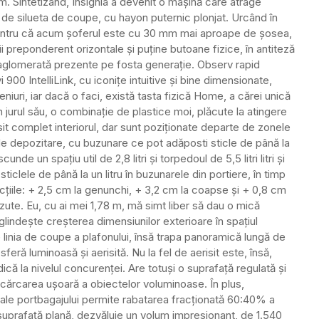
m. Sintetizând, Insignia a devenit o mașină care atrage
și de silueta de coupe, cu hayon puternic plonjat. Urcând în
ntru că acum șoferul este cu 30 mm mai aproape de șosea,
ii preponderent orizontale și puține butoane fizice, în antiteză
 aglomerată prezente pe fosta generație. Observ rapid
900 IntelliLink, cu iconițe intuitive și bine dimensionate,
niuri, iar dacă o faci, există tasta fizică Home, a cărei unică
n jurul său, o combinație de plastice moi, plăcute la atingere
sit complet interiorul, dar sunt poziționate departe de zonele
 de depozitare, cu buzunare ce pot adăposti sticle de până la
scunde un spațiu util de 2,8 litri și torpedoul de 5,5 litri litri și
sticlele de până la un litru în buzunarele din portiere, în timp
cțiile: + 2,5 cm la genunchi, + 3,2 cm la coapse și + 0,8 cm
căzute. Eu, cu ai mei 1,78 m, mă simt liber să dau o mică
lindește creșterea dimensiunilor exterioare în spațiul
 de linia de coupe a plafonului, însă trapa panoramică lungă de
eră luminoasă și aerisită. Nu la fel de aerisit este, însă,
idică la nivelul concurenței. Are totuși o suprafață regulată și
cărcarea ușoară a obiectelor voluminoase. În plus,
e ale portbagajului permite rabatarea fracționată 60:40% a
suprafață plană, dezvăluie un volum impresionant, de 1.540