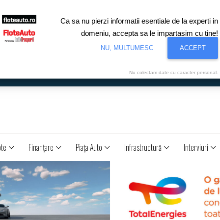
Ca sa nu pierzi informatii esentiale de la experti in
domeniu, accepta sa le impartasim cu tine!
NU, MULTUMESC
ACCEPT
Nu colectam date cu caracter personal.
ote
Finanţare
Piaţa Auto
Infrastructură
Interviuri