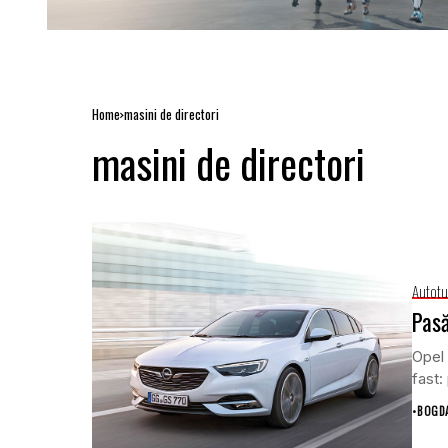
Home
masini de directori
masini de directori
Autotu
Pasă
Opel 
fast:
•
BOGD