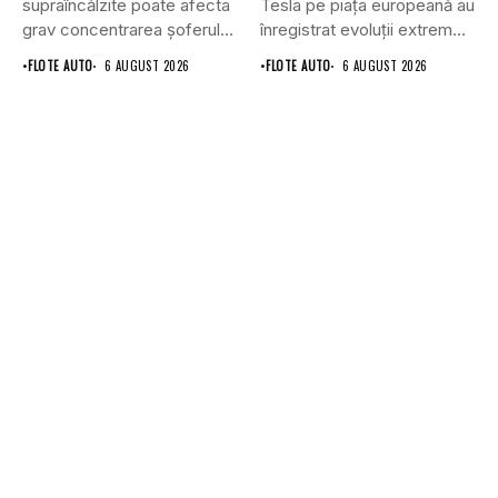
supraîncălzite poate afecta
Tesla pe piața europeană au
grav concentrarea șoferului
înregistrat evoluții extrem
și poate crește...
de...
•
FLOTE AUTO
6 AUGUST 2026
•
FLOTE AUTO
6 AUGUST 2026