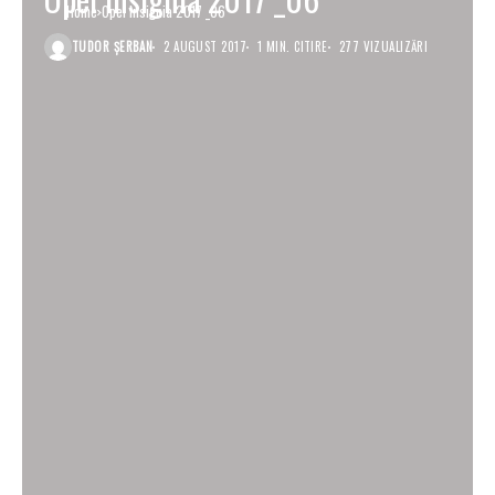
Home
Opel Insignia 2017 _06
TUDOR ȘERBAN
2 AUGUST 2017
1 MIN. CITIRE
277 VIZUALIZĂRI