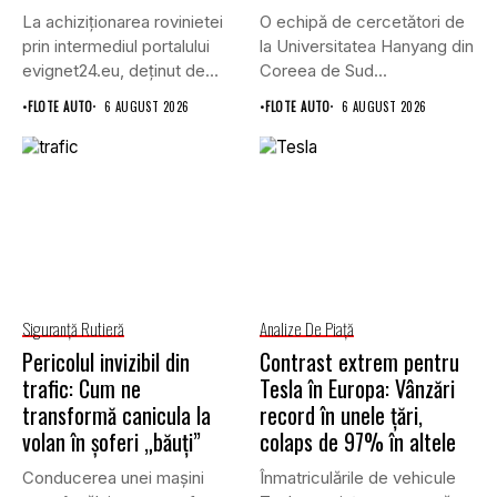
La achiziționarea rovinietei
O echipă de cercetători de
prin intermediul portalului
la Universitatea Hanyang din
evignet24.eu, deținut de
Coreea de Sud...
Enternova Kft. din...
•
FLOTE AUTO
6 AUGUST 2026
•
FLOTE AUTO
6 AUGUST 2026
Siguranţă Rutieră
Analize De Piață
Pericolul invizibil din
Contrast extrem pentru
trafic: Cum ne
Tesla în Europa: Vânzări
transformă canicula la
record în unele țări,
volan în șoferi „băuți”
colaps de 97% în altele
Conducerea unei mașini
Înmatriculările de vehicule