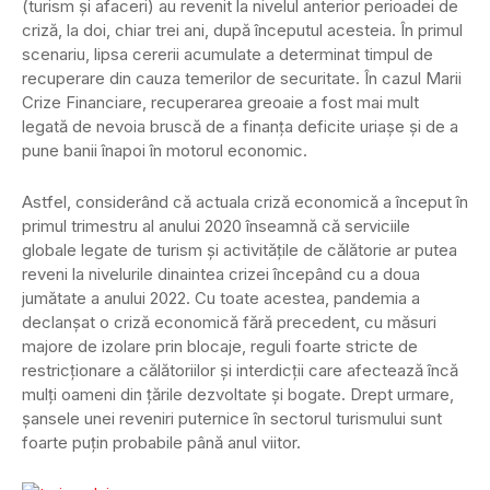
(turism şi afaceri) au revenit la nivelul anterior perioadei de
criză, la doi, chiar trei ani, după începutul acesteia. În primul
scenariu, lipsa cererii acumulate a determinat timpul de
recuperare din cauza temerilor de securitate. În cazul Marii
Crize Financiare, recuperarea greoaie a fost mai mult
legată de nevoia bruscă de a finanţa deficite uriaşe şi de a
pune banii înapoi în motorul economic.
Astfel, considerând că actuala criză economică a început în
primul trimestru al anului 2020 înseamnă că serviciile
globale legate de turism şi activităţile de călătorie ar putea
reveni la nivelurile dinaintea crizei începând cu a doua
jumătate a anului 2022. Cu toate acestea, pandemia a
declanşat o criză economică fără precedent, cu măsuri
majore de izolare prin blocaje, reguli foarte stricte de
restricţionare a călătoriilor şi interdicţii care afectează încă
mulţi oameni din ţările dezvoltate şi bogate. Drept urmare,
şansele unei reveniri puternice în sectorul turismului sunt
foarte puţin probabile până anul viitor.