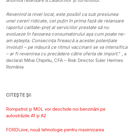
anumită relansare a călătoriilor şi turismului.
Revenind la nivel local, este posibil ca sub presiunea
unei cereri ridicate, cel puţin în prima fază de relansare
raportul calitate-preţ al serviciilor prestate să nu
evolueze în favoarea consumatorului aşa cum poate ne-
am aştepta. Consecinţa firească a acestei potenţiale
involuţii – pe măsură ce ritmul vaccinarii se va intensifica
– ar fi revenirea cu precădere către oferta de import.
” , a
declarat Mihai Chipirliu, CFA – Risk Director Euler Hermes
România
CITEȘTE ȘI:
Rompetrol şi MOL vor deschide noi benzinării pe
autostrăzile A1 şi A2
FORDLiive, nouă tehnologie pentru maximizarea