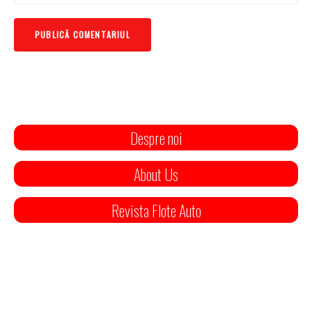
Despre noi
About Us
Revista Flote Auto