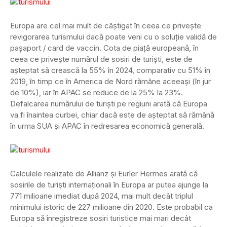
Europa are cel mai mult de câştigat în ceea ce priveşte
revigorarea turismului dacă poate veni cu o soluţie validă de
paşaport / card de vaccin. Cota de piaţă europeană, în
ceea ce priveşte numărul de sosiri de turişti, este de
aşteptat să crească la 55% în 2024, comparativ cu 51% în
2019, în timp ce în America de Nord rămâne aceeaşi (în jur
de 10%), iar în APAC se reduce de la 25% la 23%.
Defalcarea numărului de turişti pe regiuni arată că Europa
va fi înaintea curbei, chiar dacă este de aşteptat să rămână
în urma SUA şi APAC în redresarea economică generală.
Calculele realizate de Allianz și Eurler Hermes arată că
sosirile de turişti internaţionali în Europa ar putea ajunge la
771 milioane imediat după 2024, mai mult decât triplul
minimului istoric de 227 milioane din 2020. Este probabil ca
Europa să înregistreze sosiri turistice mai mari decât