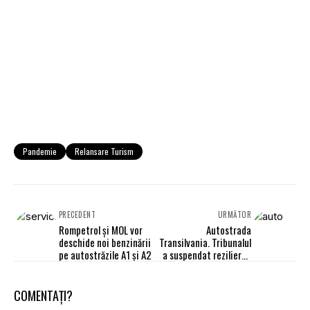
Pandemie
Relansare Turism
PRECEDENT
URMĂTOR
Rompetrol şi MOL vor
Autostrada
deschide noi benzinării
Transilvania. Tribunalul
pe autostrăzile A1 şi A2
a suspendat rezilierea
contractului pentru
Cheţani – Câmpia Turzii
COMENTAȚI?