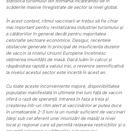
statistica turismului din România încadrându-se în
scăderile masive înregistrate de sector la nivel global.
În acest context, ritmul vaccinarii ar trebui să fie chiar
mai important pentru revitalizarea industriei turismului şi
a călătoriilor în general decât pentru majoritatea
celorlalte sectoare economice. Desigur, recentele
obstacole generate în principal de insuficienţa dozelor
de vaccin la nivelul Uniunii Europene încetinesc
obţinerea imunităţii de masă. Dacă luăm în calcul şi
răspânidrea rapidă a valului trei, o revenire semnificativă
la nivelul acestui sector este incertă în acest an.
Cu toate aceste inconveniente majore, disponibilitatea
populaţiei manifestată în ultimele trei luni faţă de vaccin
oferă o rază de speranţă. Intrarea în faza a treia şi
creşterea într-un ritm alert al vaccinărilor ar putea duce
în urmatoarele 2-3 luni la un număr suficient de vaccinari
(deşi sub cel aferent unei imunizări de masă) la nivel
local şi regional care să permită relaxarea restricţiilor şi o