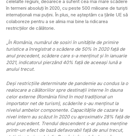
celelalte regiuni, deoarece a suferit cea mai mare scădere
în termeni absoluţi în 2020, cu peste 500 milioane de turişti
internaţionali mai puţini. În plus, ne aşteptăm ca ţările UE să
colaboreze pentru a se alinia mai bine la ridicarea
restricţiilor de călătorie.
„
În România, numărul de sosiri în unităţile de primire
turistice a înregistrat o scădere de 50% în 2020 faţă de
anul precedent, scădere care s-a menţinut şi în ianuarie
2021, indicatorul pierzând 40% faţă de aceeaşi lună a
anului trecut.
Deşi restricţiile determinate de pandemie au condus la o
realocare a călătoriilor spre destinaţii interne în dauna
celor externe (România fiind în mod tradiţional un
importator net de turism), scăderile s-au menţinut la
nivelul ambelor componente. Capacităţile de cazare la
nivel intern au scăzut în 2020 cu aproximativ 28% faţă de
anul precedent. Trendul descendent s-ar putea menţine
printr-un efect de bază defavorabil faţă de anul trecut,