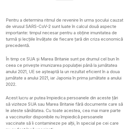
Pentru a determina ritmul de revenire în urma şocului cauzat
de virusul SARS-CoV-2 sunt luate în calcul două aspecte
importante: timpul necesar pentru a obţine imunitatea de
turmă şi lecţiile învăţate de fiecare ţară din criza economică
precedentă.
În timp ce SUA şi Marea Britanie sunt pe drumul cel bun în
ceea ce priveşte imunizarea populaţiei până la jumătatea
anului 2021, UE se aşteaptă la un rezultat eficient în a doua
jumătate a anului 2021, iar Japonia în prima jumătate a anului
2022.
Acest lucru ar putea împiedica persoanele din aceste ţări
să viziteze SUA sau Marea Britanie fără documente care să
le ateste sănătatea. Cu toate acestea, cea mai mare parte
a vaccinurilor disponibile nu împiedică persoanele
vaccinate să îi contamineze pe alţii, în special pe cei care