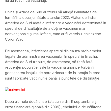
nu au fost încă vaccinaţi.
China şi Africa de Sud ar trebui să atingă imunitatea de
turmă în a doua jumătate a anului 2022. Alături de India,
America de Sud arată o întârziere a vaccinării determinată în
special de dificultăţile de a obţine vaccinuri mai
convenţionale şi mai ieftine, cum ar fi vaccinul chinezesc
CoronaVac.
De asemenea, întărzierea apare şi din cauza problemelor
legate de administrarea vaccinului, în special în Brazilia.
America de Sud trebuie, de asemenea, să facă faţă
reticenţei populaţiei sale la vaccin şi unor perturbări în
gestionarea lanţului de aprovizionare de la locaţia în care
sunt fabricate vaccinurile până la punctele de distribuţie.
După ultimele două crize (atacurile din 11 septembrie şi
criza financiară globală din 2009), cheltuielile de călătorie