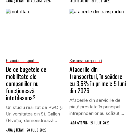
•
ADA ȘTEFAN
10 AUGUST 2026
•
FLOTE AUTO
31 IULIE 2026
Financiar
Transporturi
Business
Transporturi
De ce bugetele de
Afacerile din
mobilitate ale
transporturi, în scădere
companiilor nu
cu 3,6% în primele 5 luni
funcționează
din 2026
întotdeauna?
Afacerile din serviciile de
piaţă prestate în principal
Un studiu realizat de PwC și
întreprinderilor au scăzut,
Universitatea din St. Gallen
în...
(Elveția) demonstrează...
•
ADA ȘTEFAN
24 IULIE 2026
•
ADA ȘTEFAN
28 IULIE 2026