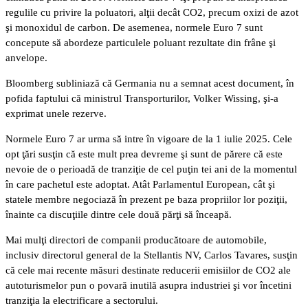
regulile cu privire la poluatori, alţii decât CO2, precum oxizi de azot
şi monoxidul de carbon. De asemenea, normele Euro 7 sunt
concepute să abordeze particulele poluant rezultate din frâne şi
anvelope.
Bloomberg subliniază că Germania nu a semnat acest document, în
pofida faptului că ministrul Transporturilor, Volker Wissing, şi-a
exprimat unele rezerve.
Normele Euro 7 ar urma să intre în vigoare de la 1 iulie 2025. Cele
opt ţări susţin că este mult prea devreme şi sunt de părere că este
nevoie de o perioadă de tranziţie de cel puţin tei ani de la momentul
în care pachetul este adoptat. Atât Parlamentul European, cât şi
statele membre negociază în prezent pe baza propriilor lor poziţii,
înainte ca discuţiile dintre cele două părţi să înceapă.
Mai mulţi directori de companii producătoare de automobile,
inclusiv directorul general de la Stellantis NV, Carlos Tavares, susţin
că cele mai recente măsuri destinate reducerii emisiilor de CO2 ale
autoturismelor pun o povară inutilă asupra industriei şi vor încetini
tranziţia la electrificare a sectorului.