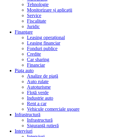
Tehnologie
Monitorizare și aplicații
Service
Fiscalitate
Juridic
Finanţare
Leasing operaţional
Leasing financiar
Fonduri publice
Credite
Car sharing
Financiar
Piaţa auto
Analize de piață
Auto rulate
Autoturisme
Flotă verde
Industrie auto
Rent a car
Vehicule comerciale uşoare
Infrastructură
Infrastructură
Siguranţă rutieră
Interviuri
Interviuri