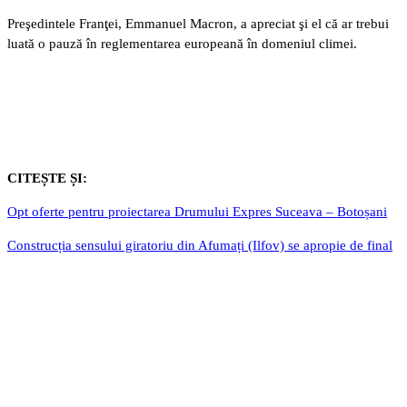
Preşedintele Franţei, Emmanuel Macron, a apreciat şi el că ar trebui
luată o pauză în reglementarea europeană în domeniul climei.
CITEȘTE ȘI:
Opt oferte pentru proiectarea Drumului Expres Suceava – Botoșani
Construcția sensului giratoriu din Afumați (Ilfov) se apropie de final