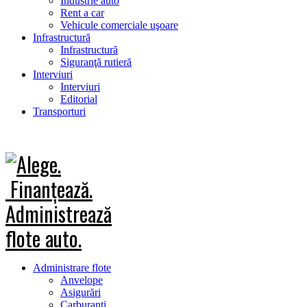
Industrie auto
Rent a car
Vehicule comerciale uşoare
Infrastructură
Infrastructură
Siguranţă rutieră
Interviuri
Interviuri
Editorial
Transporturi
Administrare flote
Anvelope
Asigurări
Carburanţi