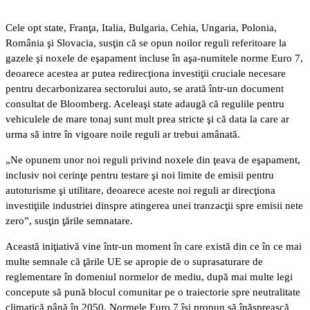
Cele opt state, Franţa, Italia, Bulgaria, Cehia, Ungaria, Polonia,
România şi Slovacia, susţin că se opun noilor reguli referitoare la
gazele şi noxele de eşapament incluse în aşa-numitele norme Euro 7,
deoarece acestea ar putea redirecţiona investiţii cruciale necesare
pentru decarbonizarea sectorului auto, se arată într-un document
consultat de Bloomberg. Aceleaşi state adaugă că regulile pentru
vehiculele de mare tonaj sunt mult prea stricte şi că data la care ar
urma să intre în vigoare noile reguli ar trebui amânată.
„Ne opunem unor noi reguli privind noxele din ţeava de eşapament,
inclusiv noi cerinţe pentru testare şi noi limite de emisii pentru
autoturisme şi utilitare, deoarece aceste noi reguli ar direcţiona
investiţiile industriei dinspre atingerea unei tranzacţii spre emisii nete
zero”, susţin ţările semnatare.
Această iniţiativă vine într-un moment în care există din ce în ce mai
multe semnale că ţările UE se apropie de o suprasaturare de
reglementare în domeniul normelor de mediu, după mai multe legi
concepute să pună blocul comunitar pe o traiectorie spre neutralitate
climatică până în 2050. Normele Euro 7 îşi propun să înăsprească