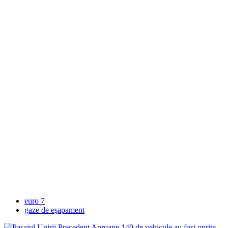
euro 7
gaze de eşapament
Precedent
Aproape 140 de vehicule au fost oprite