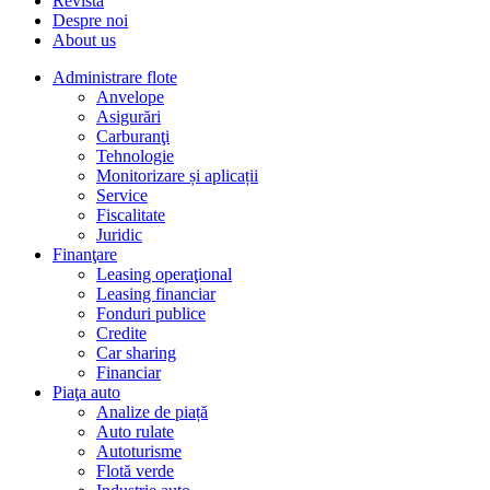
Revista
Despre noi
About us
Administrare flote
Anvelope
Asigurări
Carburanţi
Tehnologie
Monitorizare și aplicații
Service
Fiscalitate
Juridic
Finanţare
Leasing operaţional
Leasing financiar
Fonduri publice
Credite
Car sharing
Financiar
Piaţa auto
Analize de piață
Auto rulate
Autoturisme
Flotă verde