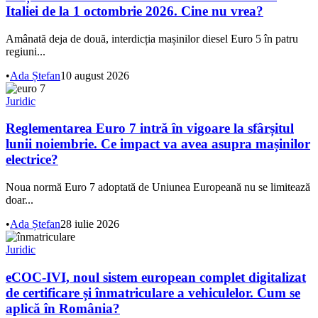
Italiei de la 1 octombrie 2026. Cine nu vrea?
Amânată deja de două, interdicția mașinilor diesel Euro 5 în patru
regiuni...
•
Ada Ștefan
10 august 2026
Juridic
Reglementarea Euro 7 intră în vigoare la sfârșitul
lunii noiembrie. Ce impact va avea asupra mașinilor
electrice?
Noua normă Euro 7 adoptată de Uniunea Europeană nu se limitează
doar...
•
Ada Ștefan
28 iulie 2026
Juridic
eCOC-IVI, noul sistem european complet digitalizat
de certificare și înmatriculare a vehiculelor. Cum se
aplică în România?