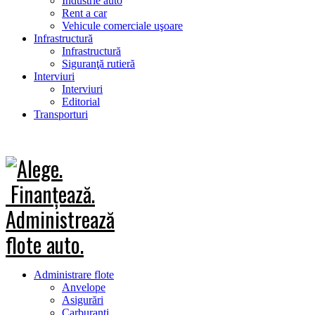
Industrie auto
Rent a car
Vehicule comerciale uşoare
Infrastructură
Infrastructură
Siguranţă rutieră
Interviuri
Interviuri
Editorial
Transporturi
Administrare flote
Anvelope
Asigurări
Carburanţi