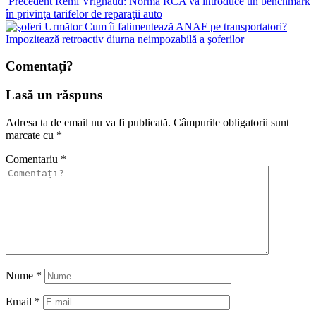
Precedent
Remi Vrignaud: Norma RCA va introduce un benchmark
în privinţa tarifelor de reparaţii auto
Următor
Cum îi falimentează ANAF pe transportatori?
Impozitează retroactiv diurna neimpozabilă a şoferilor
Comentați?
Lasă un răspuns
Adresa ta de email nu va fi publicată.
Câmpurile obligatorii sunt
marcate cu
*
Comentariu
*
Nume
*
Email
*