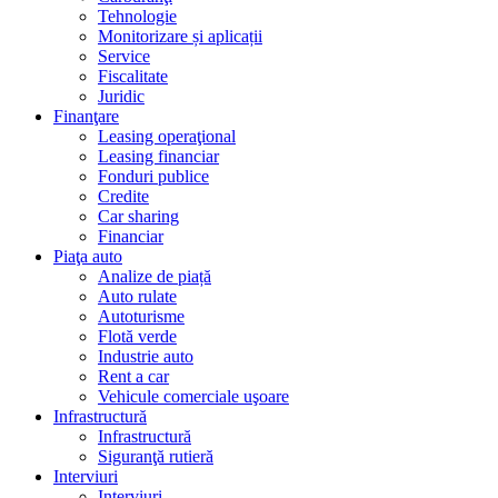
Tehnologie
Monitorizare și aplicații
Service
Fiscalitate
Juridic
Finanţare
Leasing operaţional
Leasing financiar
Fonduri publice
Credite
Car sharing
Financiar
Piaţa auto
Analize de piață
Auto rulate
Autoturisme
Flotă verde
Industrie auto
Rent a car
Vehicule comerciale uşoare
Infrastructură
Infrastructură
Siguranţă rutieră
Interviuri
Interviuri