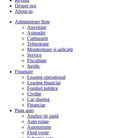
Revista
Despre noi
About us
Administrare flote
Anvelope
Asigurări
Carburanţi
Tehnologie
Monitorizare și aplicații
Service
Fiscalitate
Juridic
Finanţare
Leasing operaţional
Leasing financiar
Fonduri publice
Credite
Car sharing
Financiar
Piaţa auto
Analize de piață
Auto rulate
Autoturisme
Flotă verde