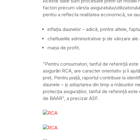
Aceste date sunt procesate printr-un model m
factori precum vârsta asiguratului/utilizatorulu
pentru a reflecta realitatea economică, se iau î
inflația daunelor – adică, printre altele, fapt
cheltuielile administrative și de vânzare ale 
marja de profit.
”Pentru consumatori, tariful de referință este 
asigurări RCA, are caracter orientativ și îi aj
preț. Pentru piață, raportul contribuie la iden
daunele – și adoptarea din timp a măsurilor ne
protecția asiguraților, tariful de referință este
de BAAR”, a precizar ASF.