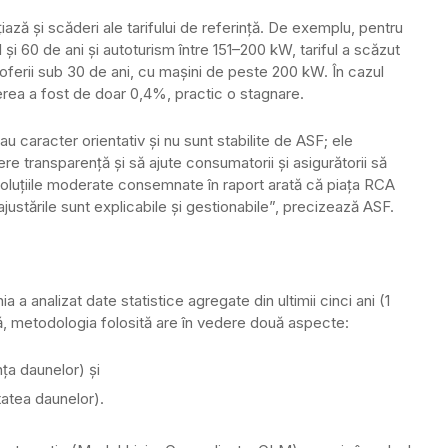
țiază și scăderi ale tarifului de referință. De exemplu, pentru
1 și 60 de ani și autoturism între 151–200 kW, tariful a scăzut
oferii sub 30 de ani, cu mașini de peste 200 kW. În cazul
rea a fost de doar 0,4%, practic o stagnare.
 au caracter orientativ și nu sunt stabilite de ASF; ele
ere transparență și să ajute consumatorii și asigurătorii să
 Evoluțiile moderate consemnate în raport arată că piața RCA
ajustările sunt explicabile și gestionabile”, precizează ASF.
a a analizat date statistice agregate din ultimii cinci ani (1
ă, metodologia folosită are în vedere două aspecte:
ța daunelor) și
tatea daunelor).