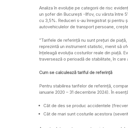
Analiza în evoluție pe categorii de risc eviden
un șofer din București -Ilfov, cu vârsta între 5
cu 3,5%. Reduceri s-au înregistrat și pentru ș
autovehiculelor de transport persoane, crește
”Tarifele de referință nu sunt prețuri de piață,
reprezintă un instrument statistic, menit să of
înțeleagă evoluția costurilor reale din piață.
traversează o perioadă de stabilitate, în care 
Cum se calculează tariful de referință
Pentru stabilirea tarifelor de referință, compani
ianuarie 2020 – 31 decembrie 2024). În esenț
Cât de des se produc accidentele (frecven
Cât de mari sunt costurile acestora (severi