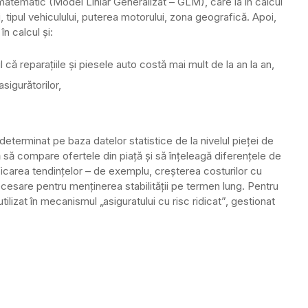
atematic (Model Liniar Generalizat – GLM), care ia în calcul
i, tipul vehiculului, puterea motorului, zona geografică. Apoi,
n calcul și:
ul că reparațiile și piesele auto costă mai mult de la an la an,
asigurătorilor,
determinat pe baza datelor statistice de la nivelul pieței de
ută să compare ofertele din piață și să înțeleagă diferențele de
tificarea tendințelor – de exemplu, creșterea costurilor cu
cesare pentru menținerea stabilității pe termen lung. Pentru
 utilizat în mecanismul „asiguratului cu risc ridicat”, gestionat