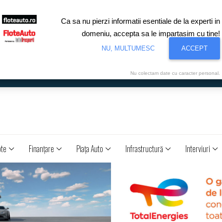
Ca sa nu pierzi informatii esentiale de la experti in
domeniu, accepta sa le impartasim cu tine!
NU, MULTUMESC
ACCEPT
Nu colectam date cu caracter personal.
ote
Finanţare
Piaţa Auto
Infrastructură
Interviuri